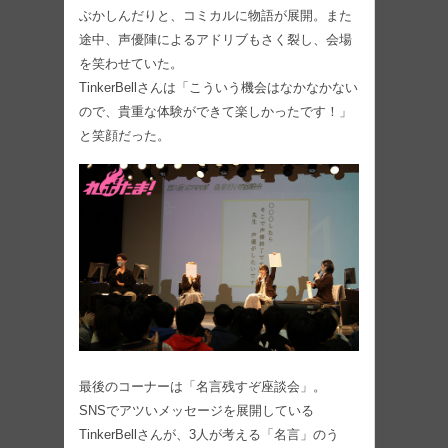
ぶかしんだりと、コミカルに物語が展開。また
途中、声優陣によるアドリブもさく裂し、会場
を笑わせていた。
TinkerBellさんは「こういう機会はなかなかない
ので、貴重な体験ができて楽しかったです！」
と笑顔だった。
最後のコーナーは「名言残すぞ座談会」。
SNSでアツいメッセージを展開している
TinkerBellさんが、3人が考える「名言」のう