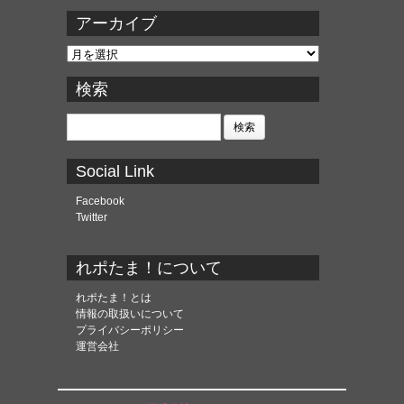
アーカイブ
ア
ー
カ
検索
イ
ブ
検
索:
Social Link
Facebook
Twitter
れポたま！について
れポたま！とは
情報の取扱いについて
プライバシーポリシー
運営会社