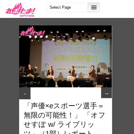
レポート
→
←
「声優×eスポーツ選手＝
無限の可能性！」 「オフ
せすぽ w/ ライブリッ
ツ」（1部）レポート