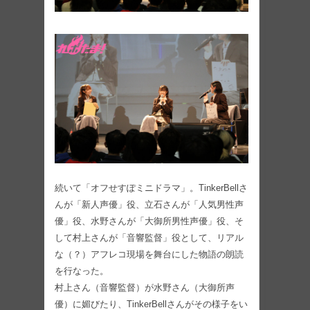
続いて「オフせすぽミニドラマ」。TinkerBellさ
んが「新人声優」役、立石さんが「人気男性声
優」役、水野さんが「大御所男性声優」役、そ
して村上さんが「音響監督」役として、リアル
な（？）アフレコ現場を舞台にした物語の朗読
を行なった。
村上さん（音響監督）が水野さん（大御所声
優）に媚びたり、TinkerBellさんがその様子をい