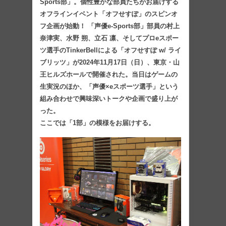
Sports部」。個性豊かな部員たちがお届けする
オフラインイベント「オフせすぽ」のスピンオ
フ企画が始動！ 「声優e-Sports部」部員の村上
奈津実、水野 朔、立石 凛、そしてプロeスポー
ツ選手のTinkerBellによる「オフせすぽ w/ ライ
ブリッツ」が2024年11月17日（日）、東京・山
王ヒルズホールで開催された。当日はゲームの
生実況のほか、「声優×eスポーツ選手」という
組み合わせで興味深いトークや企画で盛り上が
った。
ここでは「1部」の模様をお届けする。