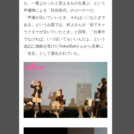
ち、一番よかったと思えるものを選ぶ、という
声優陣による「対決形式」のコーナーだ。
「声優が泣いていいとき、それは〇〇なときで
ある」というお題では、村上さんが「役でキャ
ラクターが泣いていたとき」と回答。「仕事中
でなければ、いつ泣いてもいいんだよ」という
追記に感銘を受けたTinkerBellさんから見事に
「名言」として選出されていた。