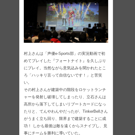
村上さんは「声優e-Sports部」の実況動画で初
めてプレイした『フォートナイト』を久しぶり
にプレイ。当然ながら意気込みを聞かれたとこ
ろ「ハッキリ言って自信ないです！」と苦笑
い。
その村上さんが建築中の階段をロケットランチ
ャーを発射し破壊してしまったり、立石さんは
高所から落下してしまいリブートカードになっ
たりと、てんやわんやだったが、TinkerBellさん
がうまく立ち回り、限界まで建築することに成
功！ しかも最後は敵を遠くからスナイプし、見
事にチームを勝利に導いていた。