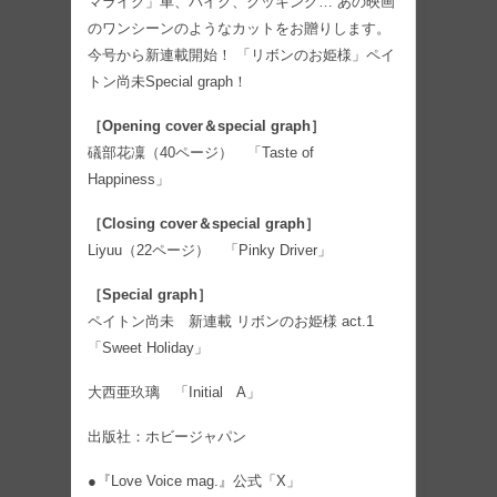
マライク」車、バイク、クッキング… あの映画
のワンシーンのようなカットをお贈りします。
今号から新連載開始！ 「リボンのお姫様」ペイ
トン尚未Special graph！
［Opening cover＆special graph］
礒部花凜（40ページ） 「Taste of
Happiness」
［Closing cover＆special graph］
Liyuu（22ページ） 「Pinky Driver」
［Special graph］
ペイトン尚未 新連載 リボンのお姫様 act.1
「Sweet Holiday」
大西亜玖璃 「Initial A」
出版社：ホビージャパン
●『Love Voice mag.』公式「X」