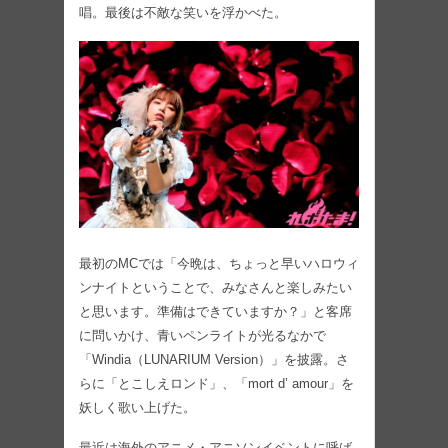
唱。最後は不敵な笑いを浮かべた。
最初のMCでは「今晩は、ちょっと早いハロウィ
ンナイトということで、みなさんと楽しみたい
と思います。準備はできていますか？」と客席
に問いかけ、青いペンライトが光るなかで
「Windia（LUNARIUM Version）」を披露。さ
らに「とこしえロンド」、「mort d’ amour」を
妖しく歌い上げた。
最近は海外のアニメ・アニソンイベントに呼ば