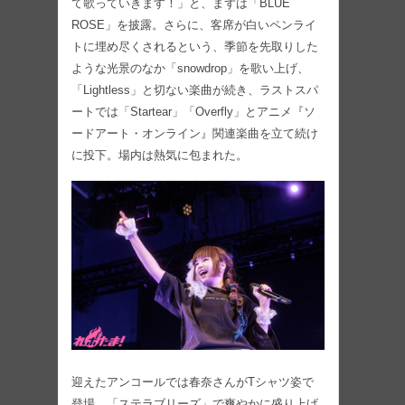
て歌っていきます！」と、まずは「BLUE
ROSE」を披露。さらに、客席が白いペンライ
トに埋め尽くされるという、季節を先取りした
ような光景のなか「snowdrop」を歌い上げ、
「Lightless」と切ない楽曲が続き、ラストスパ
ートでは「Startear」「Overfly」とアニメ『ソ
ードアート・オンライン』関連楽曲を立て続け
に投下。場内は熱気に包まれた。
迎えたアンコールでは春奈さんがTシャツ姿で
登場。「ステラブリーズ」で爽やかに盛り上げ