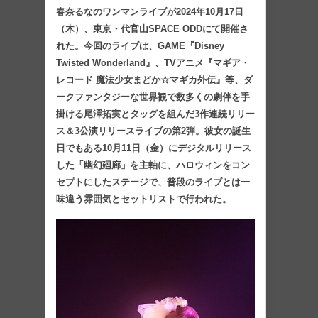
春奈るなのワンマンライブが2024年10月17日
（木）、東京・代官山SPACE ODDにて開催さ
れた。今回のライブは、GAME『Disney
Twisted Wonderland』、TVアニメ『マギア・
レコード 魔法少女まどか☆マギカ外伝』等、ダ
ークファンタジーな世界観で数多くの劇伴を手
掛ける尾澤拓実とタッグを組んだ3作連続リリー
ス＆3公演リリースライブの第2弾。彼女の誕生
日でもある10月11日（金）にデジタルリリース
した「幽幻廻廊」を主軸に、ハロウィンをコン
セプトにしたステージで、普段のライブとは一
味違う雰囲気とセットリストで行われた。