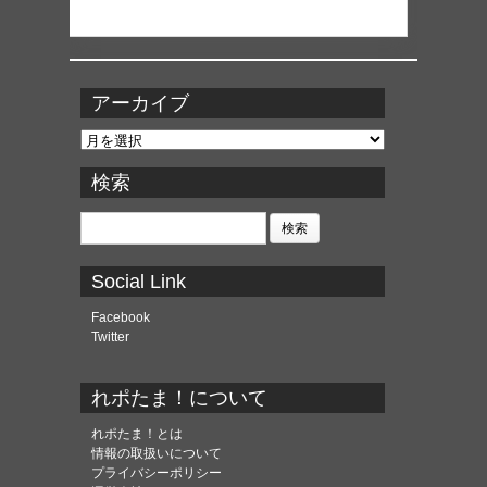
アーカイブ
ア
ー
カ
検索
イ
ブ
検
索:
Social Link
Facebook
Twitter
れポたま！について
れポたま！とは
情報の取扱いについて
プライバシーポリシー