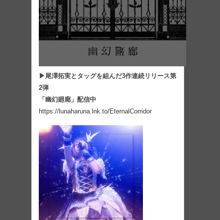
▶尾澤拓実とタッグを組んだ3作連続リリース第
2弾
「幽幻廻廊」配信中
https://lunaharuna.lnk.to/EternalCorridor