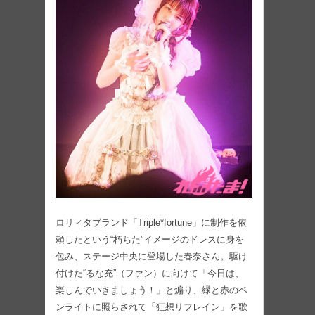
ロリィタブランド「Triple*fortune」に制作を依
頼したという“朽ちた”イメージのドレスに身を
包み、ステージ中央に登場した春奈さん。駆け
付けた“るな充”（ファン）に向けて「今日は、
楽しんでいきましょう！」と煽り、緑と赤のペ
ンライトに照らされて「狂想リフレイン」を歌