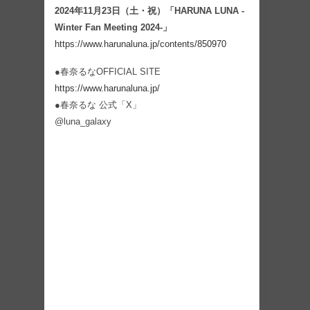
2024年11月23日（土・祝）「HARUNA LUNA -
Winter Fan Meeting 2024-」
https://www.harunaluna.jp/contents/850970
●春奈るなOFFICIAL SITE
https://www.harunaluna.jp/
●春奈るな 公式「X」
@luna_galaxy