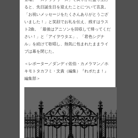
ると、先日誕生日を迎えたことについて言及。
「お祝いメッセージをたくさんありがとうござ
いました！」と笑顔でお礼を伝え、残すはラス
ト2曲。「最後はアニソンを回収して帰ってくだ
さい！」と「アイヲウタエ」、「君色シグナ
ル」を続けて歌唱し、熱気に包まれたままライ
ブは幕を閉じた。
＜レポーター／ダンディ佐伯・カメラマン／ホ
キモトタカフミ・文責（編集）『れポたま！』
編集部＞