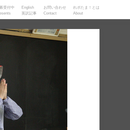
募受付中
English
お問い合わせ
れポたま！とは
esents
英訳記事
Contact
About