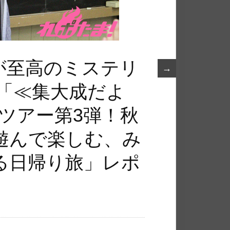
が至高のミステリ
→
 「≪集大成だよ
ツアー第3弾！秋
遊んで楽しむ、み
る日帰り旅」レポ