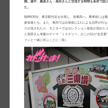
開。途中、桑原さん・高田さんと交流する時間も各所で設け
た。
朝8時30分、東京駅付近を出発し、首都高へ。乗車前には
参加者たち。また、車内では出発前に2人による点呼が行な
スが流されたり、モニターではセレクション放送が流れた
と高田さん考案のテーマ「ミステリー」がこの日の“合言葉
ァンと一緒に叫ぶことに（笑）