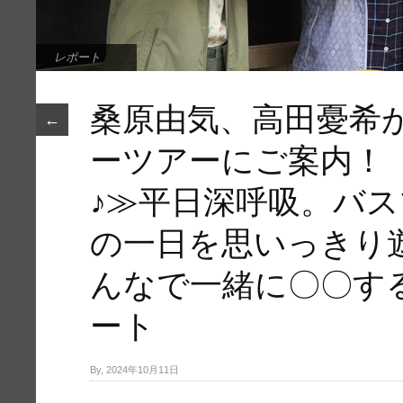
レポート
桑原由気、高田憂希
←
ーツアーにご案内！
♪≫平日深呼吸。バス
の一日を思いっきり
んなで一緒に〇〇す
ート
By, 2024年10月11日