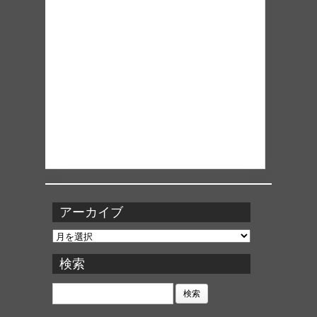
アーカイブ
ア
ー
カ
検索
イ
ブ
検
索: