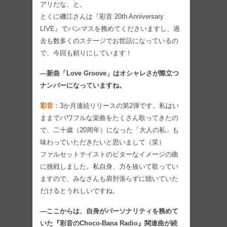
アリだな、と。
とくに磯江さんは『彩音 20th Anniversary
LIVE』でバンマスを務めてくださいますし、過
去も数多くのステージでお世話になっているの
で、今回も頼りにしています！
―新曲「Love Groove」はオシャレさが際立つ
ナンバーになっていますね。
彩音
：3か月連続リリースの第2弾です。私はい
ままでパワフルな楽曲をたくさん歌ってきたの
で、二十歳（20周年）になった「大人の私」も
味わっていただきたいと思いまして（笑）
ファルセットテイストのビターなイメージの曲
に挑戦しました。私自身、力を抜いて歌ってい
ますので、みなさんも肩肘張らずに聴いていた
だけるとうれしいですね。
―ここからは、自身がパーソナリティを務めて
いた『彩音のChoco-Bana Radio』関連曲が続