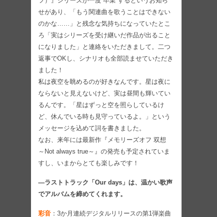
フ）』シリーズが一度“卒業”するというお知ら
せがあり、「もう関連曲を歌うことはできない
のかな……」と残念な気持ちになっていたとこ
ろ「実はシリーズを受け継いだ作品が出ること
になりました」と連絡をいただきまして。二つ
返事でOKし、シナリオも全部読ませていただき
ました！
私は夜空を眺めるのが好きなんです。星は夜に
ならないと見えないけど、実は昼間も輝いてい
るんです。「星はずっと空を照らしているけ
ど、休んでいる時も見守っているよ。」という
メッセージを込めて詞を書きました。
なお、来年には最新作『メモリーズオフ 双想
～Not always true～』の発売も予定されていま
すし、いまからとても楽しみです！
―ラストトラック「Our days」は、温かい歌声
でアルバムを締めてくれます。
彩音
：3か月連続デジタルリリースの第1弾楽曲