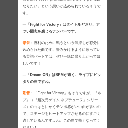
なりたい」という想いが込められているそうで
す。
―「Fight for Victory」はタイトルどおり、ア
ツい闘志を感じるナンバーです。
彩音
：勝利のために戦うという気持ちが存分に
込められた曲です。畳みかけるように歌ってい
る英詞パートでは、ぜひ一緒に盛り上がってほ
しいです！
―「Dream ON」はBPMが速く、ライブにピッ
タリの曲ですね。
彩音
：「Fight for Victory」もそうですが、『ネ
プ』（『超次元ゲイム ネプテューヌ』シリー
ズ）の曲はとにかくテンポ感がいい曲が多いの
で、ステージをヒートアップさせるのにすごく
適しているんですよね。この曲で熱くなってく
ださい！