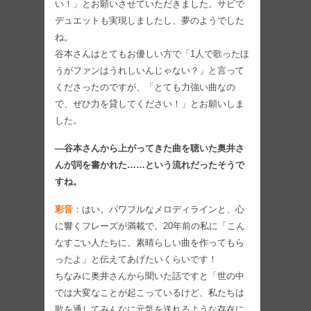
い！」とお願いさせていただきました。サビで
デュエットも実現しましたし、夢のようでした
ね。
谷本さんはとてもお優しい方で「1人で歌ったほ
うがファンはうれしいんじゃない？」と言って
くださったのですが、「とても力強い曲なの
で、ぜひ力を貸してください！」とお願いしま
した。
―谷本さんから上がってきた曲を聴いた奥井さ
んが詞を書かれた……という流れだったそうで
すね。
彩音
：はい。パワフルなメロディラインと、心
に響くフレーズが満載で。20年前の私に「こん
なすごい人たちに、素晴らしい曲を作ってもら
ったよ」と伝えてあげたいくらいです！
ちなみに奥井さんから聞いた話ですと「世の中
では大変なことが起こっているけど、私たちは
歌を通してみんなに元気を送れるような存在に