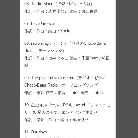
06. To the Moon（PS2『I/O』挿入歌）
作詞・作曲：志倉千代丸 編曲：磯江俊道
07. Love Groove
作詞・作曲・編曲：Yocke
08. radio magic（ラジオ「彩音のChoco-Bana
Radio」テーマソング）
作詞・作曲：桃井はるこ 編曲：千葉”naotyu-“直
樹
09. The place in your dream（ラジオ「彩音の
Choco-Bana Radio」オープニングソング）
作詞：彩音 作曲：彩音、Tatsh 編曲：Tatsh
10. 星空オルゴール（PS4、switch『シンスメモ
リーズ 星天の下で』エンディング主題歌）
作詞：彩音 作曲・編曲：永塚健登
11. Our days