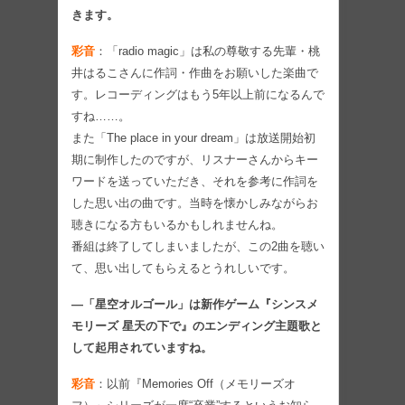
きます。
彩音
：「radio magic」は私の尊敬する先輩・桃
井はるこさんに作詞・作曲をお願いした楽曲で
す。レコーディングはもう5年以上前になるんで
すね……。
また「The place in your dream」は放送開始初
期に制作したのですが、リスナーさんからキー
ワードを送っていただき、それを参考に作詞を
した思い出の曲です。当時を懐かしみながらお
聴きになる方もいるかもしれませんね。
番組は終了してしまいましたが、この2曲を聴い
て、思い出してもらえるとうれしいです。
―「星空オルゴール」は新作ゲーム『シンスメ
モリーズ 星天の下で』のエンディング主題歌と
して起用されていますね。
彩音
：以前『Memories Off（メモリーズオ