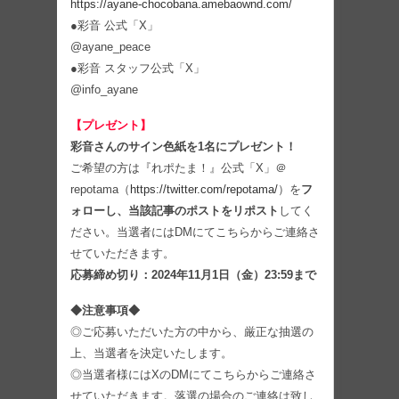
https://ayane-chocobana.amebaownd.com/
●彩音 公式「X」
@ayane_peace
●彩音 スタッフ公式「X」
@info_ayane
【プレゼント】
彩音さんのサイン色紙を1名にプレゼント！
ご希望の方は『れポたま！』公式「X」＠
repotama（
https://twitter.com/repotama/
）を
フ
ォローし、当該記事のポストをリポスト
してく
ださい。当選者にはDMにてこちらからご連絡さ
せていただきます。
応募締め切り：2024年11月1日（金）23:59まで
◆注意事項◆
◎ご応募いただいた方の中から、厳正な抽選の
上、当選者を決定いたします。
◎当選者様にはXのDMにてこちらからご連絡さ
せていただきます。落選の場合のご連絡は致し