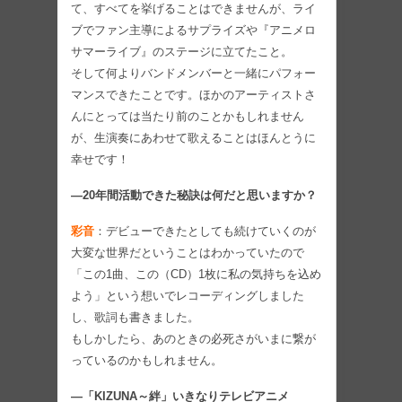
て、すべてを挙げることはできませんが、ライ
ブでファン主導によるサプライズや『アニメロ
サマーライブ』のステージに立てたこと。
そして何よりバンドメンバーと一緒にパフォー
マンスできたことです。ほかのアーティストさ
んにとっては当たり前のことかもしれません
が、生演奏にあわせて歌えることはほんとうに
幸せです！
―20年間活動できた秘訣は何だと思いますか？
彩音
：デビューできたとしても続けていくのが
大変な世界だということはわかっていたので
「この1曲、この（CD）1枚に私の気持ちを込め
よう」という想いでレコーディングしました
し、歌詞も書きました。
もしかしたら、あのときの必死さがいまに繋が
っているのかもしれません。
―「KIZUNA～絆」いきなりテレビアニメ