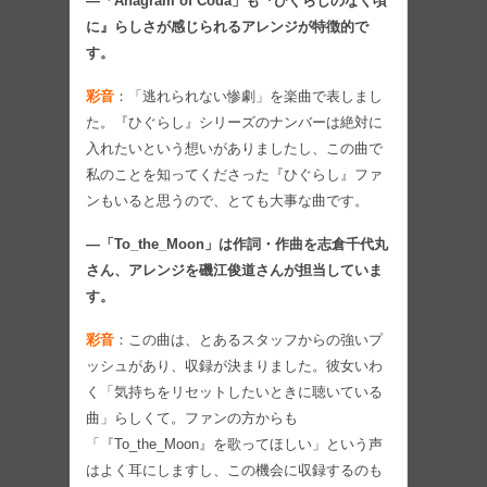
―「Anagram of Coda」も『ひぐらしのなく頃
に』らしさが感じられるアレンジが特徴的で
す。
彩音
：「逃れられない惨劇」を楽曲で表しまし
た。『ひぐらし』シリーズのナンバーは絶対に
入れたいという想いがありましたし、この曲で
私のことを知ってくださった『ひぐらし』ファ
ンもいると思うので、とても大事な曲です。
―「To_the_Moon」は作詞・作曲を志倉千代丸
さん、アレンジを磯江俊道さんが担当していま
す。
彩音
：この曲は、とあるスタッフからの強いプ
ッシュがあり、収録が決まりました。彼女いわ
く「気持ちをリセットしたいときに聴いている
曲」らしくて。ファンの方からも
「『To_the_Moon』を歌ってほしい」という声
はよく耳にしますし、この機会に収録するのも