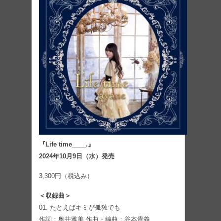
『Life time____.』
2024年10月9日（水）発売
3,300円（税込み）
＜収録曲＞
01. たとえばキミが孤独でも
作詞：奥井雅美 作曲・編曲：谷本貴義