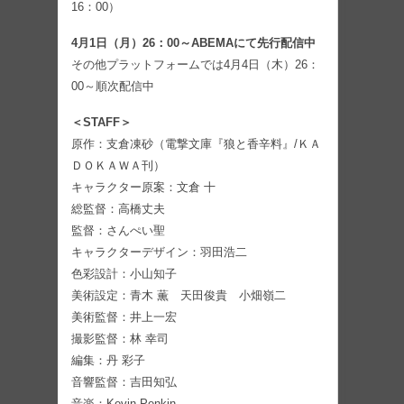
16：00）
4月1日（月）26：00～ABEMAにて先行配信中
その他プラットフォームでは4月4日（木）26：
00～順次配信中
＜STAFF＞
原作：支倉凍砂（電撃文庫『狼と香辛料』/ＫＡ
ＤＯＫＡＷＡ刊）
キャラクター原案：文倉 十
総監督：高橋丈夫
監督：さんぺい聖
キャラクターデザイン：羽田浩二
色彩設計：小山知子
美術設定：青木 薫 天田俊貴 小畑嶺二
美術監督：井上一宏
撮影監督：林 幸司
編集：丹 彩子
音響監督：吉田知弘
音楽：Kevin Penkin