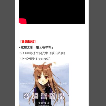
【書籍情報】
■電撃文庫『狼と香辛料』
I〜XXIII巻まで発売中（以下続刊）
・I〜XVII巻までの物語