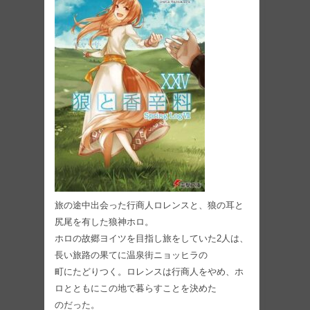
旅の途中出会った行商人ロレンスと、狼の耳と
尻尾を有した狼神ホロ。
ホロの故郷ヨイツを目指し旅をしていた2人は、
⻑い旅路の果てに温泉街ニョッヒラの
町にたどりつく。ロレンスは行商人をやめ、ホ
ロとともにこの地で暮らすことを決めた
のだった。