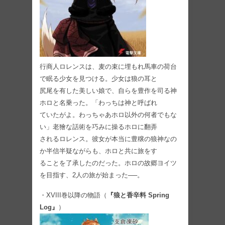
行商人ロレンスは、⻨の束に埋もれ馬車の荷台
で眠る少女を見つける。少女は狼の耳と
尻尾を有した美しい娘で、自らを豊作を司る神
ホロと名乗った。「わっちは神と呼ばれ
ていたがよ。わっちゃあホロ以外の何者でもな
い」老獪な話術を巧みに操るホロに翻弄
されるロレンス。彼女が本当に豊穣の狼神なの
か半信半疑ながらも、ホロと共に旅をす
ることを了承したのだった。ホロの故郷ヨイツ
を目指す、2人の旅が始まった──。
・XVIII巻以降の物語（
『狼と香辛料 Spring
Log』
）