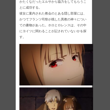
かたくなだったエルサから協力をしてもらうこ
とに成功する。
彼女に案内された教会のとある隠し部屋には、
かつてフランツ司祭が残した異教の神々につい
ての書物があった。ホロとロレンスは、その中
にヨイツに関わることが記されていないかを探
す。