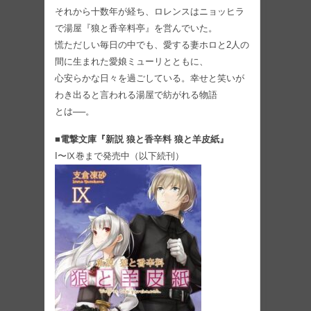
それから十数年が経ち、ロレンスはニョッヒラ
で湯屋『狼と香辛料亭』を営んでいた。
慌ただしい毎日の中でも、愛する妻ホロと2人の
間に生まれた愛娘ミューリとともに、
心安らかな日々を過ごしている。幸せと笑いが
わき出ると言われる湯屋で紡がれる物語
とは──。
■電撃文庫『新説 狼と香辛料 狼と羊皮紙』
I〜Ⅸ巻まで発売中（以下続刊）