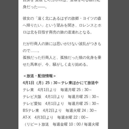
身だった――。
彼女の「遠く北にあるはずの故郷・ヨイツの森
へ帰りたい」という望みを聞き、ロレンスとホ
ロは北を目指す商売の旅の道連れとなる。
だが行商人の旅には思いがけない波乱がつきも
ので……。
孤独だった行商人と、孤独だった狼の化身を乗
せた馬車が、今、騒がしく走り始める。
＜放送・配信情報＞
4月1日（月）25：30～テレ東ほかにて放送中
テレ東 4月1日より 毎週月曜 25：30～
テレビ大阪 4月1日より 毎週月曜 25：30～
テレビ愛知 4月1日より 毎週月曜 25：30～
BSテレ東 4月2日より 毎週火曜 24：30～
AT-X 4月3日より 毎週水曜 22：00～
（リピート放送 毎週金曜 10：00 / 毎週火曜