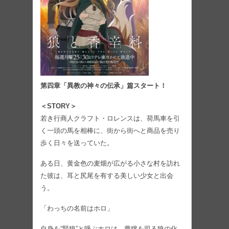
第四章
「異教の神々の伝承」篇スタート
！
＜STORY＞
若き行商人クラフト・ロレンスは、荷馬車を引
く一頭の馬を相棒に、街から街へと商品を売り
歩く日々を送っていた。
ある日、黄金色の麦畑が広がる小さな村を訪れ
た彼は、耳と尻尾を有する美しい少女と出会
う。
「わっちの名前はホロ」
自身を“賢狼”と呼ぶホロは、豊穣を司る狼の化