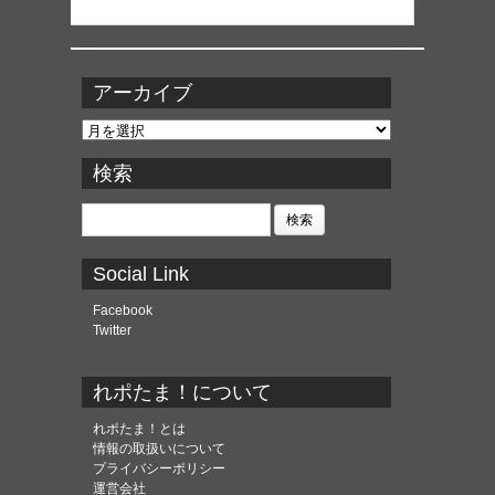
アーカイブ
ア
ー
カ
検索
イ
ブ
検
索:
Social Link
Facebook
Twitter
れポたま！について
れポたま！とは
情報の取扱いについて
プライバシーポリシー
運営会社