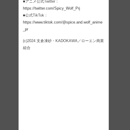
■アニメ公式Twitter：
https://twitter.com/Spicy_Wolf_Prj
■公式TikTok：
https://www.tiktok.com/@spice.and.wolf_anime
_pr
(c)2024 支倉凍砂・KADOKAWA／ローエン商業
組合