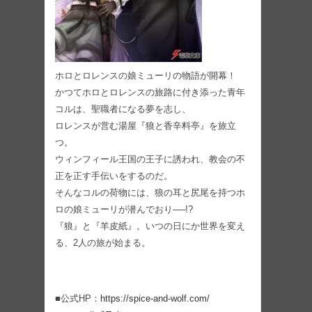
ホロとロレンスの娘ミューリの物語が開幕！
かつてホロとロレンスの旅路に付き添った⻘年
コルは、聖職者になる夢を志し、
ロレンスが営む湯屋『狼と香辛料亭』を旅立
つ。
ウィンフィール王国の王子に誘われ、教会の不
正を正す手伝いをするのだ。
そんなコルの荷物には、狼の耳と尻尾を持つホ
ロの娘ミューリが潜んでおり──!?
『狼』と『羊皮紙』。いつの日にか世界を変え
る、2人の旅が始まる。
■公式HP：
https://spice-and-wolf.com/