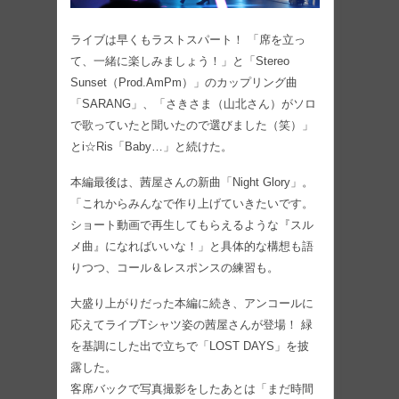
ライブは早くもラストスパート！ 「席を立っ
て、一緒に楽しみましょう！」と「Stereo
Sunset（Prod.AmPm）」のカップリング曲
「SARANG」、「さきさま（山北さん）がソロ
で歌っていたと聞いたので選びました（笑）」
とi☆Ris「Baby…」と続けた。
本編最後は、茜屋さんの新曲「Night Glory」。
「これからみんなで作り上げていきたいです。
ショート動画で再生してもらえるような『スル
メ曲』になればいいな！」と具体的な構想も語
りつつ、コール＆レスポンスの練習も。
大盛り上がりだった本編に続き、アンコールに
応えてライブTシャツ姿の茜屋さんが登場！ 緑
を基調にした出で立ちで「LOST DAYS」を披
露した。
客席バックで写真撮影をしたあとは「まだ時間