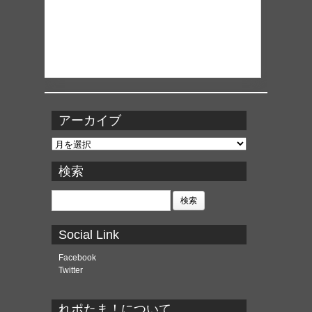
アーカイブ
ア
ー
カ
検索
イ
ブ
検
索:
Social Link
Facebook
Twitter
れポたま！について