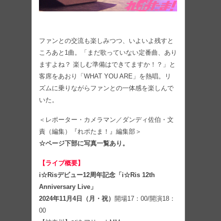
ファンとの交流も楽しみつつ、いよいよ残すと
ころあと1曲。「まだ歌っていない定番曲、あり
ますよね？ 楽しむ準備はできてますか！？」と
客席をあおり「WHAT YOU ARE」を熱唱。リ
ズムに乗りながらファンとの一体感を楽しんで
いた。
＜レポーター・カメラマン／ダンディ佐伯・文
責（編集）『れポたま！』編集部＞
☆ページ下部に写真一覧あり。
【ライブ概要】
i☆Risデビュー12周年記念「i☆Ris 12th
Anniversary Live」
2024年11月4日（月・祝）
開場17：00/開演18：
00