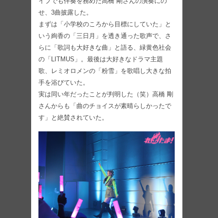
イブでも伴奏を務めた高橋 剛さんの演奏にの
せ、3曲披露した。
まずは「小学校のころから目標にしていた」と
いう絢香の「三日月」を透き通った歌声で、さ
らに「歌詞も大好きな曲」と語る、緑黄色社会
の「LITMUS」。最後は大好きなドラマ主題
歌、レミオロメンの「粉雪」を歌唱し大きな拍
手を浴びていた。
実は同い年だったことが判明した（笑）高橋 剛
さんからも「曲のチョイスが素晴らしかったで
す」と絶賛されていた。