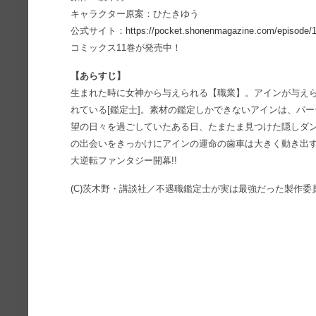
キャラクター原案：ひたきゆう
公式サイト：
https://pocket.shonenmagazine.com/episode
コミックス11巻が発売中！
【あらすじ】
生まれた時に女神から与えられる【職業】。アインが与え
れている[鑑定士]。素材の鑑定しかできないアインは、パ
望の日々を過ごしていたある日、たまたま見つけた隠しダ
の出会いをきっかけにアインの運命の歯車は大きく動き出
大逆転ファンタジー開幕!!
(C)茨木野・講談社／不遇職鑑定士が実は最強だった製作委