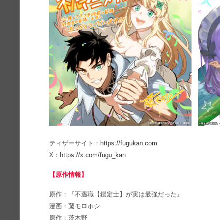
ティザーサイト：
https://fugukan.com
X：
https://x.com/fugu_kan
【原作情報】
原作：『不遇職【鑑定士】が実は最強だった』
漫画：藤モロホシ
原作：茨木野