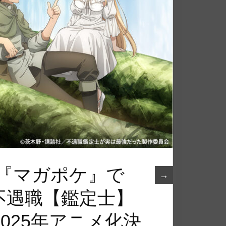
 『マガポケ』で
→
不遇職【鑑定士】
025年アニメ化決