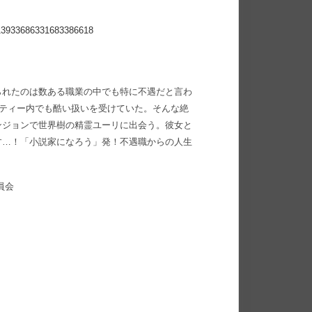
/13933686331683386618
られたのは数ある職業の中でも特に不遇だと言わ
ーティー内でも酷い扱いを受けていた。そんな絶
ンジョンで世界樹の精霊ユーリに出会う。彼女と
す…！「小説家になろう」発！不遇職からの人生
員会