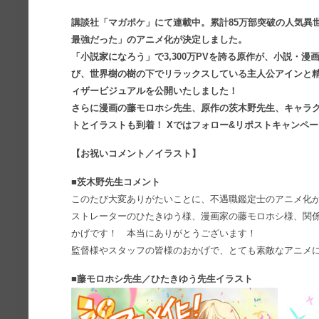
講談社「マガポケ」にて連載中。累計85万部突破の人気異
最強だった」のアニメ化が決定しました。
「小説家になろう」で3,300万PVを誇る原作が、小説・漫
び、世界樹の樹の下でリラックスしている主人公アインと
ィザービジュアルを公開いたしました！
さらに漫画の藤モロホシ先生、原作の茨木野先生、キャラ
トとイラストも到着！ Xではフォロー&リポストキャンペ
【お祝いコメント／イラスト】
■茨木野先生コメント
このたび大変ありがたいことに、不遇職鑑定士のアニメ化が
ストレーターのひたきゆう様、漫画家の藤モロホシ様、関
かげです！ 本当にありがとうございます！
監督様やスタッフの皆様のおかげで、とても素敵なアニメに
■藤モロホシ先生／ひたきゆう先生イラスト