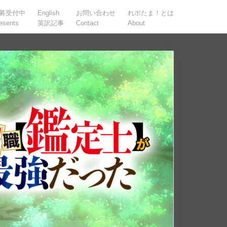
募受付中
English
お問い合わせ
れポたま！とは
esents
英訳記事
Contact
About