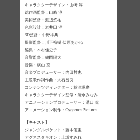
キャラクターデザイン：山崎 淳
総作画監督：山崎 淳
美術監督：渡辺悠祐
色彩設計：岩井田 洋
3D監督：中野祥典
撮影監督：川下裕樹 伏原あかね
編集：木村佳史子
音響監督：鶴岡陽太
音楽：横山 克
音楽プロデューサー：内田哲也
主題歌作詞作曲：大石昌良
コンテンツディレクター：秋津琢磨
キャラクターデザイン監修：清永みなみ
アニメーションプロデューサー：溝口 侃
アニメーション制作：CygamesPictures
【キャスト】
ジャングルポケット：藤本侑里
アグネスタキオン：上坂すみれ