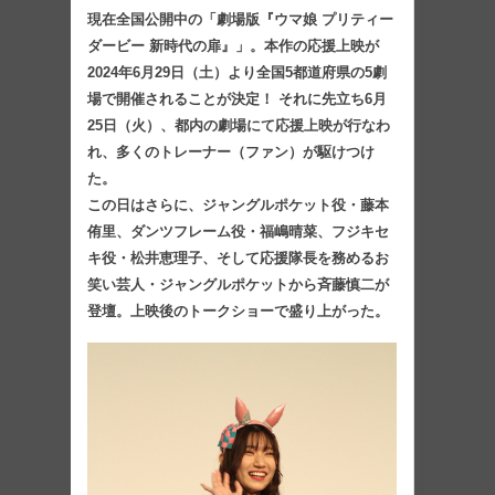
現在全国公開中の「劇場版『ウマ娘 プリティー
ダービー 新時代の扉』」。本作の応援上映が
2024年6月29日（土）より全国5都道府県の5劇
場で開催されることが決定！ それに先立ち6月
25日（火）、都内の劇場にて応援上映が行なわ
れ、多くのトレーナー（ファン）が駆けつけ
た。
この日はさらに、ジャングルポケット役・藤本
侑里、ダンツフレーム役・福嶋晴菜、フジキセ
キ役・松井恵理子、そして応援隊長を務めるお
笑い芸人・ジャングルポケットから斉藤慎二が
登壇。上映後のトークショーで盛り上がった。