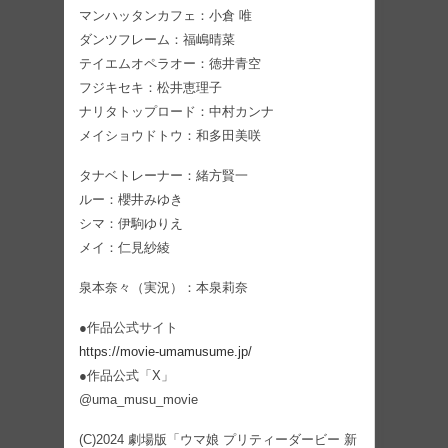
マンハッタンカフェ：小倉 唯
ダンツフレーム：福嶋晴菜
テイエムオペラオー：徳井青空
フジキセキ：松井恵理子
ナリタトップロード：中村カンナ
メイショウドトウ：和多田美咲
タナベトレーナー：緒方賢一
ルー：櫻井みゆき
シマ：伊駒ゆりえ
メイ：仁見紗綾
泉本奈々（実況）：本泉莉奈
●作品公式サイト
https://movie-umamusume.jp/
●作品公式「X」
@uma_musu_movie
(C)2024 劇場版「ウマ娘 プリティーダービー 新