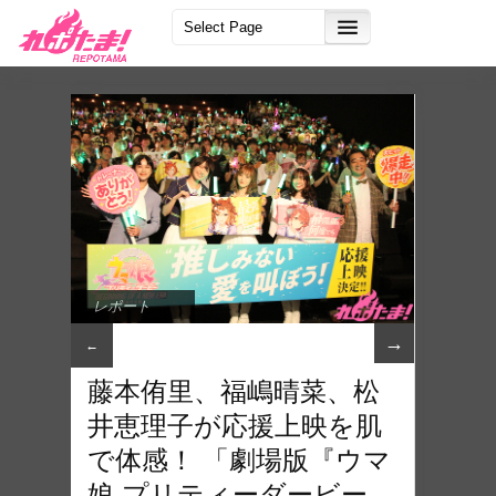
レポート
→
←
藤本侑里、福嶋晴菜、松
井恵理子が応援上映を肌
で体感！ 「劇場版『ウマ
娘 プリティーダービー