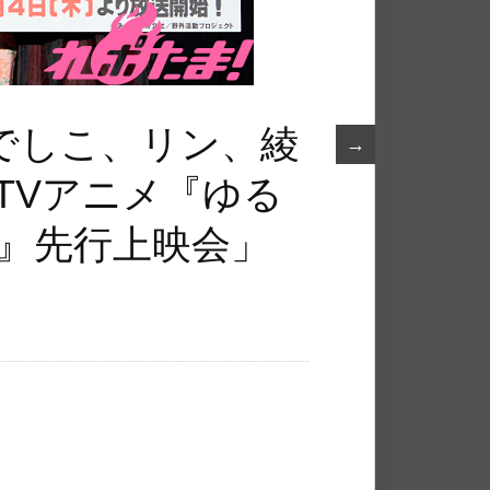
でしこ、リン、綾
→
TVアニメ『ゆる
３』先行上映会」