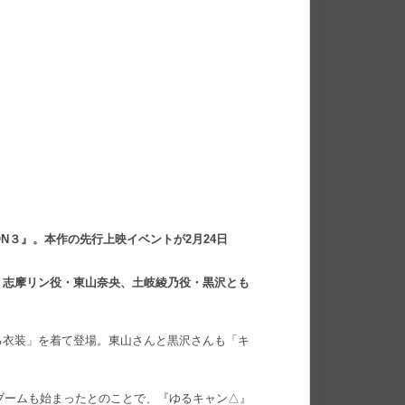
SON３』。本作の先行上映イベントが2月24日
、志摩リン役・東山奈央、土岐綾乃役・黒沢とも
る衣装」を着て登場。東山さんと黒沢さんも「キ
プブームも始まったとのことで、『ゆるキャン△』