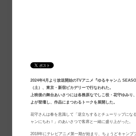
2024年4月より放送開始のTVアニメ『ゆるキャン△ SEA
（土）、東京・新宿ピカデリーで行なわれた。
上映後の舞台あいさつには各務原なでしこ役・花守ゆみり
よが登壇し、作品にまつわるトークを展開した。
花守さんは春を意識して「逆立ちするとチューリップにな
ャンにちわ！」のあいさつで客席と一緒に盛り上がった。
2018年にテレビアニメ第一期が始まり、ちょうどキャン