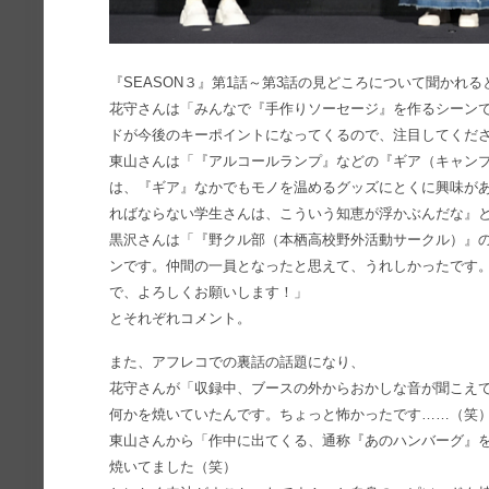
『SEASON３』第1話～第3話の見どころについて聞かれる
花守さんは「みんなで『手作りソーセージ』を作るシーン
ドが今後のキーポイントになってくるので、注目してくだ
東山さんは「『アルコールランプ』などの『ギア（キャン
は、『ギア』なかでもモノを温めるグッズにとくに興味が
ればならない学生さんは、こういう知恵が浮かぶんだな』
黒沢さんは「『野クル部（本栖高校野外活動サークル）』
ンです。仲間の一員となったと思えて、うれしかったです。
で、よろしくお願いします！」
とそれぞれコメント。
また、アフレコでの裏話の話題になり、
花守さんが「収録中、ブースの外からおかしな音が聞こえ
何かを焼いていたんです。ちょっと怖かったです……（笑
東山さんから「作中に出てくる、通称『あのハンバーグ』
焼いてました（笑）