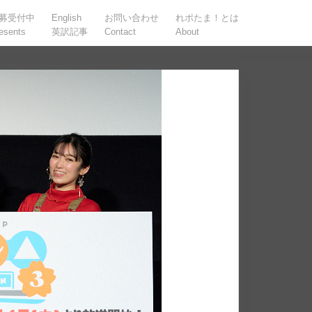
募受付中
English
お問い合わせ
れポたま！とは
esents
英訳記事
Contact
About