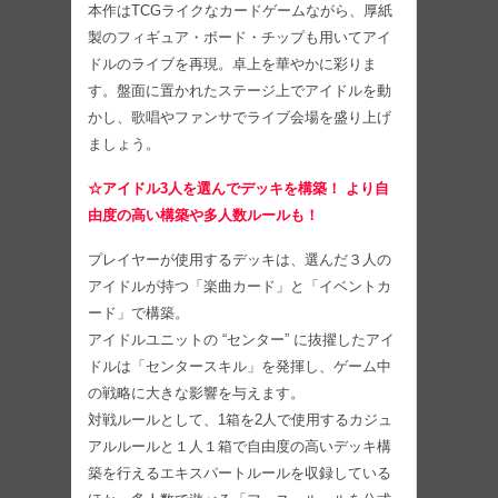
本作はTCGライクなカードゲームながら、厚紙
製のフィギュア・ボード・チップも用いてアイ
ドルのライブを再現。卓上を華やかに彩りま
す。盤面に置かれたステージ上でアイドルを動
かし、歌唱やファンサでライブ会場を盛り上げ
ましょう。
☆アイドル3人を選んでデッキを構築！ より自
由度の高い構築や多人数ルールも！
プレイヤーが使用するデッキは、選んだ３人の
アイドルが持つ「楽曲カード」と「イベントカ
ード」で構築。
アイドルユニットの “センター” に抜擢したアイ
ドルは「センタースキル」を発揮し、ゲーム中
の戦略に大きな影響を与えます。
対戦ルールとして、1箱を2人で使用するカジュ
アルルールと１人１箱で自由度の高いデッキ構
築を行えるエキスパートルールを収録している