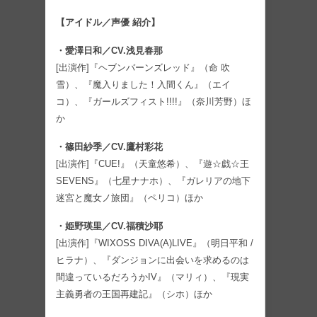
【アイドル／声優 紹介】
・愛澤日和／CV.浅見春那
[出演作]『ヘブンバーンズレッド』（命 吹
雪）、『魔入りました！入間くん』（エイ
コ）、『ガールズフィスト!!!!』（奈川芳野）ほ
か
・篠田紗季／CV.鷹村彩花
[出演作]『CUE!』（天童悠希）、『遊☆戯☆王
SEVENS』（七星ナナホ）、『ガレリアの地下
迷宮と魔女ノ旅団』（ペリコ）ほか
・姫野瑛里／CV.福積沙耶
[出演作]『WIXOSS DIVA(A)LIVE』（明日平和 /
ヒラナ）、『ダンジョンに出会いを求めるのは
間違っているだろうかIV』（マリィ）、『現実
主義勇者の王国再建記』（シホ）ほか