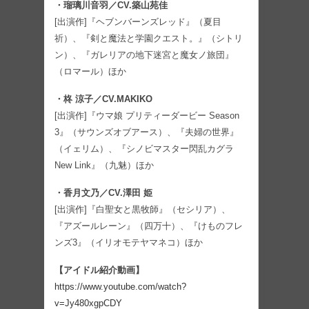
・瑠璃川音羽／CV.築山苑佳
[出演作]『ヘブンバーンズレッド』（夏目
祈）、『剣と魔法と学園クエスト。』（シトリ
ン）、『ガレリアの地下迷宮と魔女ノ旅団』
（ロマール）ほか
・柊 涼子／CV.MAKIKO
[出演作]『ウマ娘 プリティーダービー Season
3』（サウンズオブアース）、『夫婦の世界』
（イェリム）、『シノビマスター閃乱カグラ
New Link』（九魅）ほか
・香月文乃／CV.澤田 姫
[出演作]『白聖女と黒牧師』（セシリア）、
『アズールレーン』（四万十）、『けものフレ
ンズ3』（イリオモテヤマネコ）ほか
【アイドル紹介動画】
https://www.youtube.com/watch?
v=Jy480xgpCDY