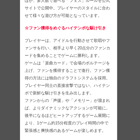
ほか、多人数で遊べる「フェス」ルールを公式
サイトで公開中。プレイヤーのスタイルに合わ
せて様々な遊び方が可能となっています。
☆ファン獲得をめぐるハイテンポな駆け引き
プレイヤーは、アイドルを行動させて歌唱やフ
ァンサを行い、相手より早く20点分のファンカ
ードを集めることでゲームに勝利します。
ゲームは「楽曲カード」で会場のボルテージを
上げ、ファンを獲得することで進行。ファン獲
得の方法には独自のドラフトシステムを採用。
プレイヤー同士の直接攻撃ではない、ハイテン
ポで新鮮な駆け引きを生み出します。
ファンからの「声援」や「メモリー」が溜まれ
ば、よりダイナミックなアクションが可能に。
後半になるほどヒートアップするゲーム展開に
より、1ゲーム約15分程度のプレイ時間の中で
緊張感と爽快感のあるゲームが楽しめます。