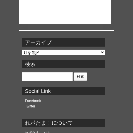
アーカイブ
ア
ー
カ
検索
イ
ブ
検
索:
Social Link
Facebook
Twitter
れポたま！について
れポたま！とは