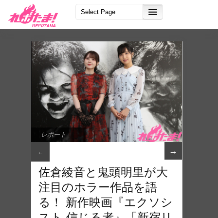
レポート
→
←
佐倉綾音と鬼頭明里が大
注目のホラー作品を語
る！ 新作映画『エクソシ
スト 信じる者』「新宿リ