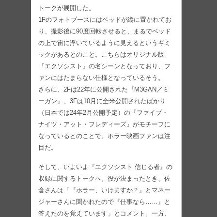
トークが展開した。
1Fのフォトブースにはベッドが縦に置かれてお
り、撮影後に90度回転させると、まるでベッド
の上で宙に浮いているように見えるというギミ
ックがあるとのこと。こちらはオリジナル版
『エクソシスト』の名シーンとなっており、フ
ァンにはたまらない仕様となっているそう。
さらに、2Fは22年に公開された『M3GAN／ミ
ーガン』、3Fは10月に全米公開されたばかり
（日本では24年2月公開予定）の『ファイブ・
ナイツ・アット・フレディーズ』がモチーフに
なっているとのことで、ホラー映画ファンは注
目だ。
そして、いよいよ『エクソシスト 信じる者』の
収録に関するトークへ。役が決まったとき、佐
倉さんは「『ホラー、いけますか？』とマネー
ジャーさんに聞かれたので『仕事なら……』と
答えたのを覚えています」とコメント。一方、