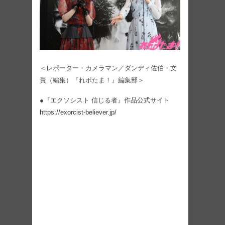
＜レポーター・カメラマン／ダンディ佐伯・文
責（編集）『れポたま！』編集部＞
●『エクソシスト 信じる者』作品公式サイト
https://exorcist-believer.jp/