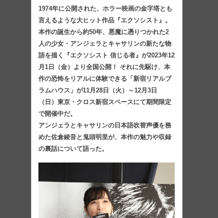
1974年に公開された、ホラー映画の金字塔とも
言えるような大ヒット作品『エクソシスト』。
本作の誕生から約50年、悪魔に憑りつかれた2
人の少女・アンジェラとキャサリンの新たな物
語を描く『エクソシスト 信じる者』が2023年12
月1日（金）より全国公開！ それに先駆け、本
作の恐怖をリアルに体験できる「新宿リアルブ
ラムハウス」が11月28日（火）～12月3日
（日）東京・クロス新宿スペースにて期間限定
で開催中だ。
アンジェラとキャサリンの日本語吹替声優を務
めた佐倉綾音と鬼頭明里が、本作の魅力や収録
の裏話について語った。