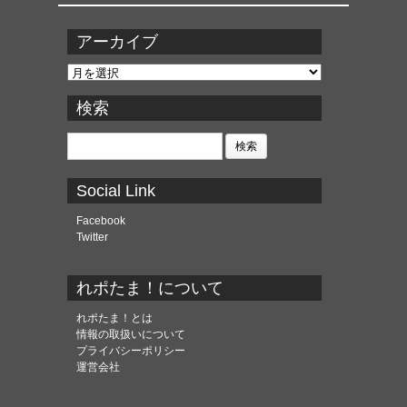
アーカイブ
ア
ー
カ
検索
イ
ブ
検
索:
Social Link
Facebook
Twitter
れポたま！について
れポたま！とは
情報の取扱いについて
プライバシーポリシー
運営会社