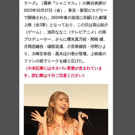
ラーズ』（通称『シャニマス』）の舞台挨拶が
2023年10月27日（金）、東京・新宿ピカデリー
で開催された。2024年春の放送に先駆けた劇場
上映（全3章）となっており、この日は高山祐介
（ゲーム）、池田ななこ（テレビアニメ）の両
プロデューサー、さらに櫻木真乃役・関根 瞳、
月岡恋鐘役・礒部花凜、小宮果穂役・河野ひよ
り、大崎甘奈役・黒木ほの香が登壇。上映後の
ファンの前でトークを繰り広げた。
（※本記事にはネタバレ要素が含まれていま
す。読む際は十分ご注意ください）