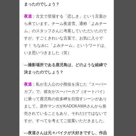
まったのでしょう？
夜道
：古文で登場する「恋しき」という言葉か
ら来ています。チーム夜道雪、通称「よみチー
ム」のスタッフさんに考案していただいたので
すが、すごくきれいな言葉で、お気に入りで
す！ ちなみに「よみチーム」というワードは、
いま思いつきました（笑）
―撮影場所である鹿児島は、どのような経緯で
決まったのでしょう？
夜道
：私が主人公の小熊役を演じた『スーパー
カブ』で、彼女がスーパーカブ（オートバイ）
に乗って鹿児島の佐多岬を目指すシーンがあり
まして。原作マンガがKADOKAWAさんから発
売されていることもあり、それだけではないで
すが、すべてを考えてご提案いただきました。
―夜道さんは元々バイクが大好きですし、作品