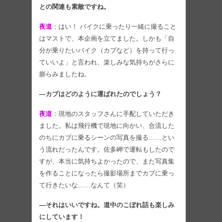
との関連も素敵ですね。
夜道
：はい！ バイクに乗ったり一緒に撮ること
はマストで、本企画を立てました。しかも「自
分が乗りたいバイク（カブなど）を持って行っ
ていいよ」と言われ、楽しみな気持ちがさらに
膨らみましたね。
―カブはどのように運ばれたのでしょう？
夜道
：現地のスタッフさんに手配していただき
ました。私は飛行機で現地に向かい、合流した
のちにカブに乗るシーンの写真を撮る……とい
う流れだったんです。佐多岬で運転もしたので
すが、本当に気持ちよかったので、また写真集
を作ることになったら撮影場所までカブに乗っ
て行きたいな……なんて（笑）
―それはいいですね。道中のこぼれ話も楽しみ
にしています！