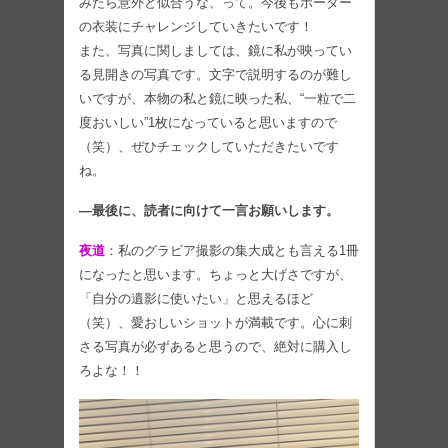
みたら意外と似合うな、って。今後もボーダー
の衣装にチャレンジしていきたいです！
また、写真に関しましては、鏡に私が映ってい
る見開きの写真です。文字で説明するのが難し
いですが、本物の私と鏡に映った私、“一粒で二
度おいしい”1枚になっていると思いますので
（笑）、ぜひチェックしていただきたいです
ね。
―最後に、読者に向けて一言お願いします。
夜道
：私のグラビア撮影の集大成とも言える1冊
になったと思います。ちょっと大げさですが、
「自分の遺影に使いたい」と思えるほど
（笑）、愛おしいショットが満載です。心に刺
さる写真が必ずあると思うので、絶対に購入し
ろよな！！