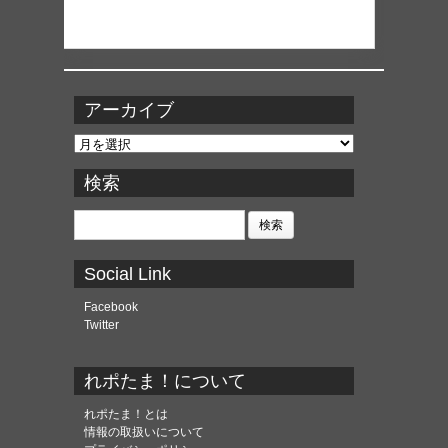
アーカイブ
ア
ー
カ
検索
イ
ブ
検
索:
Social Link
Facebook
Twitter
れポたま！について
れポたま！とは
情報の取扱いについて