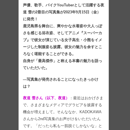
声優、歌手、バイクYouTuberとして活躍する夜
道 雪の2冊目の写真集が2023年9月15日（金）
に発売！
鹿児島県を舞台に、爽やかな水着姿や大人っぽ
さを感じる浴衣姿、そしてアニメ『スーパーカ
ブ』で彼女が演じている女子高生・小熊をイメ
ージした制服姿も披露。彼女の魅力を余すとこ
ろなく堪能することができる。
自身が「最高傑作」と称える本書の魅力を語っ
ていただいた。
―写真集が発売されることになったきっかけ
は？
夜道 雪さん（以下、夜道）
：最近はおかげさま
で、さまざまなメディアでグラビアを披露する
機会が増えまして。そんななか、KADOKAWA
さんから2nd写真集のお声がけをいただいたん
です。「だったら私も一肌脱ぐしかないな」と