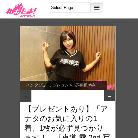
インタビュー
,
プレゼント
,
応募受付中
→
←
【プレゼントあり】「ア
ナタのお気に入りの1
着、1枚が必ず見つかり
ます！」『夜道 雪 2nd 写