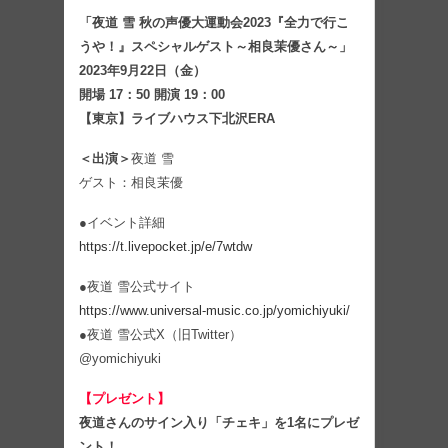
「夜道 雪 秋の声優大運動会2023『全力で行こ
うや！』スペシャルゲスト～相良茉優さん～」
2023年9月22日（金）
開場 17：50 開演 19：00
【東京】ライブハウス下北沢ERA
＜出演＞
夜道 雪
ゲスト：相良茉優
●イベント詳細
https://t.livepocket.jp/e/7wtdw
●夜道 雪公式サイト
https://www.universal-music.co.jp/yomichiyuki/
●夜道 雪公式X（旧Twitter）
@yomichiyuki
【プレゼント】
夜道さんのサイン入り「チェキ」を1名にプレゼ
ント！