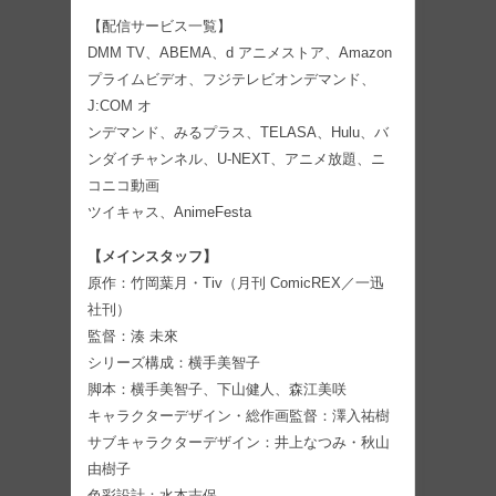
【配信サービス一覧】
DMM TV、ABEMA、d アニメストア、Amazon
プライムビデオ、フジテレビオンデマンド、
J:COM オ
ンデマンド、みるプラス、TELASA、Hulu、バ
ンダイチャンネル、U-NEXT、アニメ放題、ニ
コニコ動画
ツイキャス、AnimeFesta
【メインスタッフ】
原作：竹岡葉月・Tiv（月刊 ComicREX／一迅
社刊）
監督：湊 未來
シリーズ構成：横手美智子
脚本：横手美智子、下山健人、森江美咲
キャラクターデザイン・総作画監督：澤入祐樹
サブキャラクターデザイン：井上なつみ・秋山
由樹子
色彩設計：水本志保