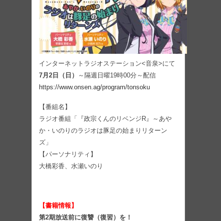
インターネットラジオステーション<音泉>にて
7月2日（日）
～隔週日曜19時00分～配信
https://www.onsen.ag/program/tonsoku
【番組名】
ラジオ番組「『政宗くんのリベンジR』～あや
か・いのりのラジオは豚足の始まりリターン
ズ」
【パーソナリティ】
大橋彩香、水瀬いのり
【書籍情報】
第2期放送前に復讐（復習）を！