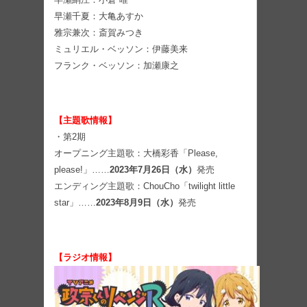
早瀬千夏：大亀あすか
雅宗兼次：斎賀みつき
ミュリエル・ベッソン：伊藤美来
フランク・ベッソン：加瀬康之
【主題歌情報】
・第2期
オープニング主題歌：大橋彩香「Please,
please!」……
2023年7月26日（水）
発売
エンディング主題歌：ChouCho「twilight little
star」……
2023年8月9日（水）
発売
【ラジオ情報】