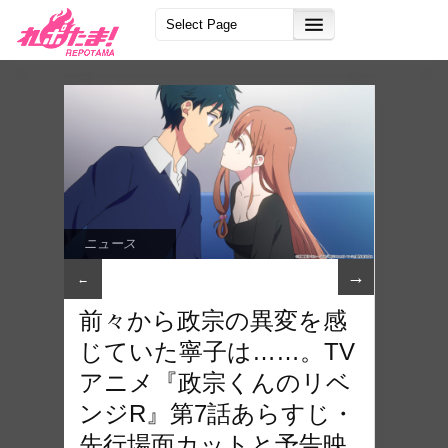
ニュース
→
←
前々から政宗の異変を感
じていた寧子は……。TV
アニメ『政宗くんのリベ
ンジR』第7話あらすじ・
先行場面カットと予告映