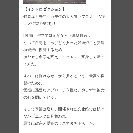
【イントロダクション】
竹岡葉月先生×Tiv先生の大人気ラブコメ、TVア
ニメ待望の第2期！
8年前、デブで冴えなかった真壁政宗は
かつて自身をこっぴどく振った残虐姫こと安達
垣愛姫に復讐するため、
激ヤセし名字を変え、イケメンに変身して帰っ
て来た。
すべては惚れさせてから振るという、最高の復
讐のために。
愛姫に熱烈なアプローチを重ね、少しずつ彼女
の心を開いていく。
そして季節は巡り、開催された文化祭では様々
なハプニングに見舞われ、
最後は政宗と愛姫のキスで幕を下ろした。