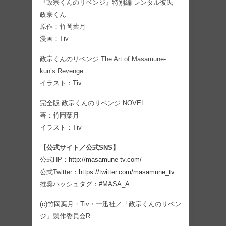
『政宗くんのリベンジ』特別編 レンタル彼氏
政宗くん
原作：竹岡葉月
漫画：Tiv
政宗くんのリベンジ The Art of Masamune-
kun’s Revenge
イラスト：Tiv
完全版 政宗くんのリベンジ NOVEL
著：竹岡葉月
イラスト：Tiv
【公式サイト／公式SNS】
公式HP：
http://masamune-tv.com/
公式Twitter：
https://twitter.com/masamune_tv
推奨ハッシュタグ：#MASA_A
(c)竹岡葉月・Tiv・一迅社／「政宗くんのリベン
ジ」製作委員会R