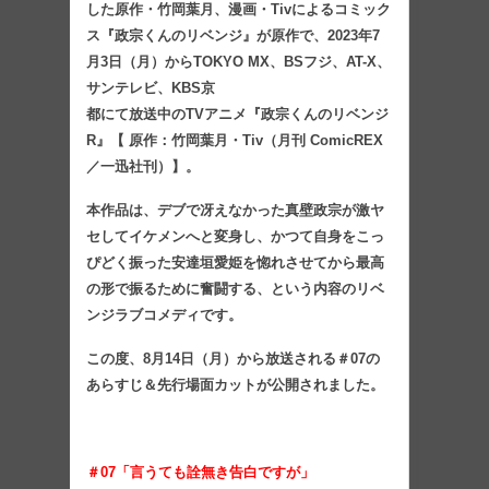
した原作・竹岡葉月、漫画・Tivによるコミック
ス『政宗くん
のリベンジ』が原作で、2023年7
月3日（月）からTOKYO MX、BSフジ、AT-X、
サンテレビ、KBS京
都にて放送中のTVアニメ『政宗くんのリベンジ
R』【 原作：竹岡葉月・Tiv（月刊 ComicREX
／一迅社
刊）】。
本作品は、デブで冴えなかった真壁政宗が激ヤ
セしてイケメンへと変身し、かつて自身をこっ
ぴどく振った安達垣愛姫を惚れさせてから最高
の形で振るために奮闘する、という内容のリベ
ンジラブコメディです。
この度、8月14日（月）から放送される＃07の
あらすじ＆先行場面カットが公開されました。
＃07「言うても詮無き告白ですが」