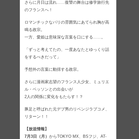
さらに月日は流れ……復讐の舞台は修学旅行先
のフランスへ！
ロマンチックなパリの雰囲気にあてられ胸が高
鳴る政宗。
一方、愛姫は意味深な言葉を口にする……。
「ずっと考えてたの、一度あなたとゆっくり話
をするべきだって」
予想外の言葉に動揺する政宗。
さらに漫画家志望のフランス人少女、ミュリエ
ル・ベッソンとの出会いが
2人の関係に変化をもたらす！？
豚足と呼ばれた元デブ男のリベンジラブコメ、
リターン！！
【放送情報】
7月3日（月）
からTOKYO MX、BSフジ、AT-