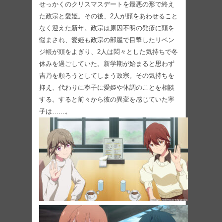
せっかくのクリスマスデートを最悪の形で終え
た政宗と愛姫。その後、2人が顔をあわせること
なく迎えた新年。政宗は原因不明の発疹に頭を
悩まされ、愛姫も政宗の部屋で目撃したリベン
ジ帳が頭をよぎり、2人は悶々とした気持ちで冬
休みを過ごしていた。新学期が始まると思わず
吉乃を頼ろうとしてしまう政宗。その気持ちを
抑え、代わりに寧子に愛姫や体調のことを相談
する。すると前々から彼の異変を感じていた寧
子は……。