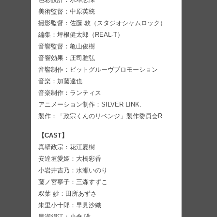
美術監督：中原英統
撮影監督：佐藤 敦（スタジオシャムロック）
編集：坪根健太郎（REAL-T）
音響監督：亀山俊樹
音響効果：庄司雅弘
音響制作：ビットグルーヴプロモーション
音楽：加藤達也
音楽制作：ランティス
アニメーション制作：SILVER LINK.
製作：「政宗くんのリベンジ」製作委員会R
【CAST】
真壁政宗：花江夏樹
安達垣愛姫：大橋彩香
小岩井吉乃：水瀬いのり
藤ノ宮寧子：三森すずこ
双葉 妙：田所あずさ
朱里小十郎：早見沙織
早瀬絹江：小倉 唯