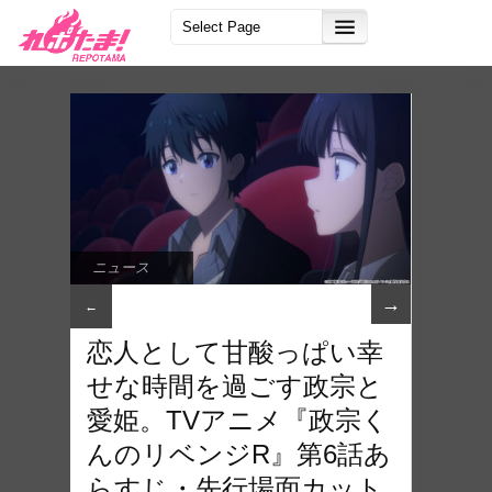
ニュース
→
←
恋人として甘酸っぱい幸
せな時間を過ごす政宗と
愛姫。TVアニメ『政宗く
んのリベンジR』第6話あ
らすじ・先行場面カット