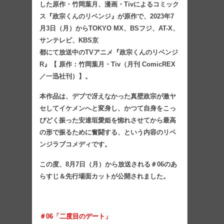
した原作・竹岡葉月、漫画・Tivによるコミック
ス『政宗くん
のリベンジ』が原作で、2023年7
月3日（月）からTOKYO MX、BSフジ、AT-X、
サンテレビ、KBS京
都にて放送中のTVアニメ『政宗くんのリベンジ
R』【 原作：竹岡葉月・Tiv（月刊 ComicREX
／一迅社
刊）】。
本作品は、デブで冴えなかった真壁政宗が激ヤ
セしてイケメンへと変身し、かつて自身をこっ
ぴどく振った安達垣愛姫を惚れさせてから最高
の形で振るために奮闘する、という内容のリベ
ンジラブコメディです。
この度、8月7日（月）から放送される＃06のあ
らすじ＆先行場面カットが公開されました。
＃06「
二度目のデート
」