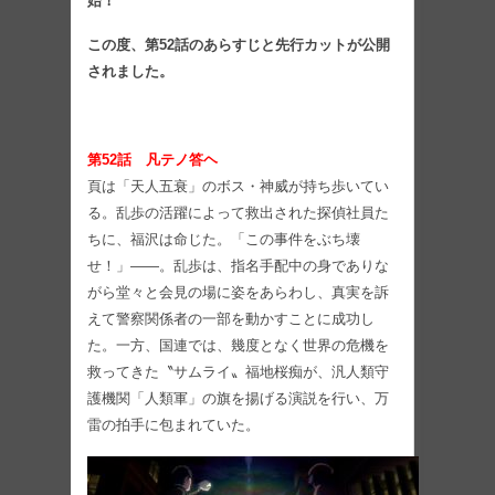
始！
この度、第52話のあらすじと先行カットが公開
されました。
第52話 凡テノ答ヘ
頁は「天人五衰」のボス・神威が持ち歩いてい
る。乱歩の活躍によって救出された探偵社員た
ちに、福沢は命じた。「この事件をぶち壊
せ！」――。乱歩は、指名手配中の身でありな
がら堂々と会見の場に姿をあらわし、真実を訴
えて警察関係者の一部を動かすことに成功し
た。一方、国連では、幾度となく世界の危機を
救ってきた〝サムライ〟福地桜痴が、汎人類守
護機関「人類軍」の旗を揚げる演説を行い、万
雷の拍手に包まれていた。