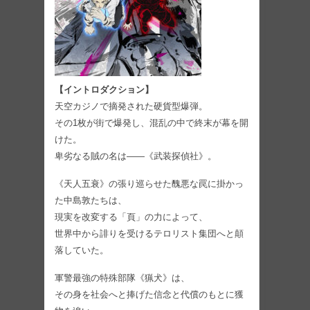
【イントロダクション】
天空カジノで摘発された硬貨型爆弾。
その1枚が街で爆発し、混乱の中で終末が幕を開
けた。
卑劣なる賊の名は——《武装探偵社》。
《天人五衰》の張り巡らせた醜悪な罠に掛かっ
た中島敦たちは、
現実を改変する「頁」の力によって、
世界中から誹りを受けるテロリスト集団へと顛
落していた。
軍警最強の特殊部隊《猟犬》は、
その身を社会へと捧げた信念と代償のもとに獲