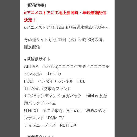
［配信情報］
dアニメストアにて地上波同時・単独最速配信
決定！
dアニメストア7月12日より毎週水曜23時00分～
その他サイトも7月19日（水）23時00分以降、
順次配信
●
見放題サイト
ABEMA niconico(ニコニコ生放送／ニコニコチ
ャンネル） Lemino
FOD! バンダイチャンネル Hulu
TELASA（見放題プラン）
J:COMオンデマンド メガパック milplus 見放
題パックプライム
U-NEXT アニメ放題 Amazon WOWOWオ
ンデマンド DMM TV
ディズニープラス NETFLIX