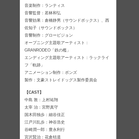
音楽制作：ランティス
音響監督：若林和弘
音響効果：倉橋静男（サウンドボックス）、西
佐知子（サウンドボックス）
音響制作：グロービジョン
オープニング主題歌アーティスト：
GRANRODEO「鉄の檻」
エンディング主題歌アーティスト：ラックライ
フ「軌跡」
アニメーション制作：ボンズ
製作：文豪ストレイドッグス製作委員会
【CAST】
中島 敦：上村祐翔
太宰 治：宮野真守
国木田独歩：細谷佳正
江戸川乱歩：神谷浩史
谷崎潤一郎：豊永利行
宮沢賢治：花倉桔道