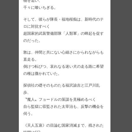
物を追い、
千々に喰いちぎる。
そして、彼らが隊長・福地桜痴は、新時代のテ
ロに対抗すべく
超国家的武装警備部隊「人類軍」の蜂起を促す
のだった。
敦は、仲間と共にない心細さにかられながらも
直走る。
倒けつ転びつ、哀れなる迷い犬の走る路に希望
の種は撒かれていた。
探偵社の礎そのものたる福沢諭吉と江戸川乱
歩、
〝魔人〟フョードルの策謀を見極めるべく
自ら監獄に収監された太宰治も、反撃の機会を
伺う。
《天人五衰》の目論む国家消滅まで、残された