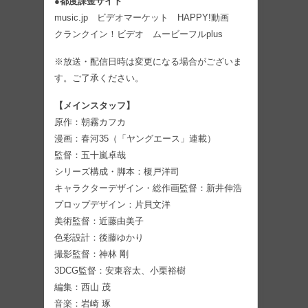
●
都度課金サイト
music.jp ビデオマーケット HAPPY!動画
クランクイン！ビデオ ムービーフルplus
※放送・配信日時は変更になる場合がございま
す。ご了承ください。
【メインスタッフ】
原作：朝霧カフカ
漫画：春河35（「ヤングエース」連載）
監督：五十嵐卓哉
シリーズ構成・脚本：榎戸洋司
キャラクターデザイン・総作画監督：新井伸浩
プロップデザイン：片貝文洋
美術監督：近藤由美子
色彩設計：後藤ゆかり
撮影監督：神林 剛
3DCG監督：安東容太、小栗裕樹
編集：西山 茂
音楽：岩崎 琢