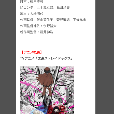
脚本：榎戸洋司
絵コンテ：五十嵐卓哉、髙田昌豊
演出：大橋明代
作画監督：飯山菜保子、菅野宏紀、下條祐未
作画監督補佐：永野裕大
総作画監督：新井伸浩
【アニメ概要】
TVアニメ『文豪ストレイドッグス』