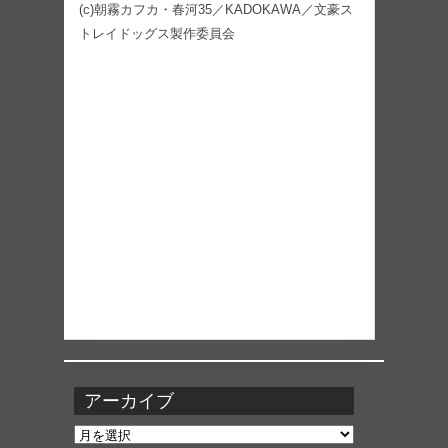
(c)朝霧カフカ・春河35／KADOKAWA／文豪ス
トレイドッグス製作委員会
アーカイブ
ア