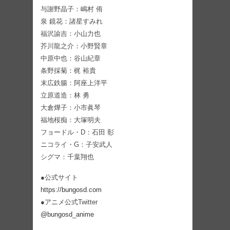
与謝野晶子：嶋村 侑
泉 鏡花：諸星すみれ
福沢諭吉：小山力也
芥川龍之介：小野賢章
中原中也：谷山紀章
条野採菊：梶 裕貴
末広鉄腸：阿座上洋平
立原道造：林 勇
大倉燁子：小市眞琴
福地桜痴：大塚明夫
フョードル・D：石田 彰
ニコライ・G：子安武人
シグマ：千葉翔也
●公式サイト
https://bungosd.com
●アニメ公式Twitter
@bungosd_anime