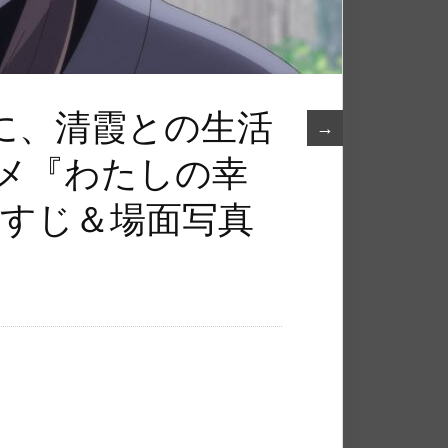
に、清霞との生活
→
ニメ『わたしの幸
らすじ＆場面写真