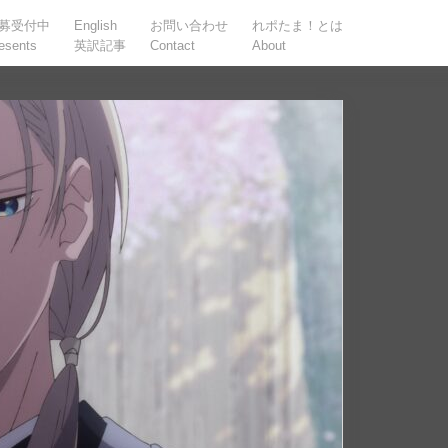
募受付中
English
お問い合わせ
れポたま！とは
esents
英訳記事
Contact
About