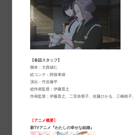
【各話スタッフ】
脚本：大西雄仁
絵コンテ：阿保孝雄
演出：竹谷徹平
総作画監督：伊藤晋之
作画監督：伊藤晋之、二宮奈那子、佐藤ひかる、三橋桜子
【
アニメ概要
】
新TVアニメ『わたしの幸せな結婚』