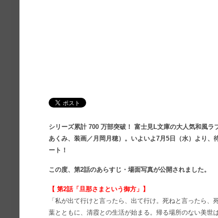
シリーズ累計 700 万部突破！ 富士見L文庫の大人気和
あくみ、装画／月岡月穂）。いよいよ7月5日（水）より、
ート！
この度、第2話のあらすじ・場面写真
が公開されました。
【 第2話
「旦那さまという御方」】
「私が出て行けと言ったら、出て行け。死ねと言ったら、
葉とともに、清霞との生活が始まる。帰る場所のない美世