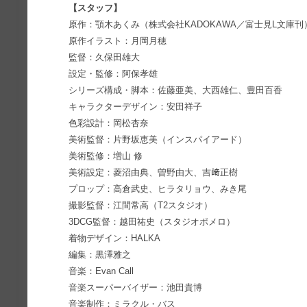
【スタッフ】
原作：顎木あくみ（株式会社KADOKAWA／富士見L文庫刊
原作イラスト：月岡月穂
監督：久保田雄大
設定・監修：阿保孝雄
シリーズ構成・脚本：佐藤亜美、大西雄仁、豊田百香
キャラクターデザイン：安田祥子
色彩設計：岡松杏奈
美術監督：片野坂恵美（インスパイアード）
美術監修：増山 修
美術設定：菱沼由典、曽野由大、吉﨑正樹
プロップ：高倉武史、ヒラタリョウ、みき尾
撮影監督：江間常高（T2スタジオ）
3DCG監督：越田祐史（スタジオポメロ）
着物デザイン：HALKA
編集：黒澤雅之
音楽：Evan Call
音楽スーパーバイザー：池田貴博
音楽制作：ミラクル・バス