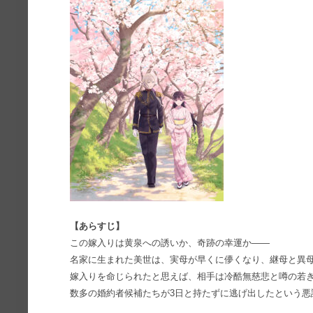
【あらすじ】
この嫁入りは黄泉への誘いか、奇跡の幸運か――
名家に生まれた美世は、実母が早くに儚くなり、継母と異
嫁入りを命じられたと思えば、相手は冷酷無慈悲と噂の若き
数多の婚約者候補たちが3日と持たずに逃げ出したという悪