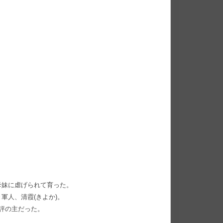
母妹に虐げられて育った。
軍人、清霞(きよか)。
評の主だった。