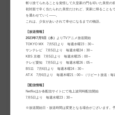
斬り捨てられることを覚悟して久堂家の門を叩いた美世の
初対面で辛く当たられた美世だけれど、実家に帰ることも
を通わせていく――。
これは、少女があいされて幸せになるまでの物語。
【放送情報】
2023年7月5日（水）
よりTVアニメ放送開始
TOKYO MX 7月5日より 毎週水曜23：30～
サンテレビ 7月5日より 毎週水曜24：30～
KBS 京都 7月5日より 毎週水曜25：00～
テレビ愛知 7月5日より 毎週水曜26：05～
BS11 7月6日より 毎週木曜24：30～
AT-X 7月6日より 毎週木曜21：00～（リピート放送：毎
【配信情報】
Netflixほか各配信サイトにて地上波同時配信開始
7月5日より 毎週水曜23：30～
※放送開始日・放送時間は変更となる場合がございます。