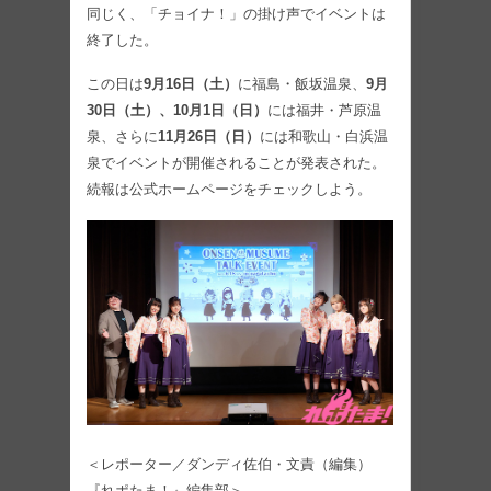
同じく、「チョイナ！」の掛け声でイベントは
終了した。
この日は
9月16日（土）
に福島・飯坂温泉、
9月
30日（土）、10月1日（日）
には福井・芦原温
泉、さらに
11月26日（日）
には和歌山・白浜温
泉でイベントが開催されることが発表された。
続報は公式ホームページをチェックしよう。
＜レポーター／ダンディ佐伯・文責（編集）
『れポたま！』編集部＞