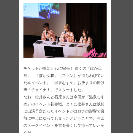
チケットが両部ともに完売！ 多くの「ぽか旦
那」、「ぽか女将」（ファン）が待ちわびてい
た本イベント。『温泉むすめ』お決まりの掛け
声「チョイナ！」でスタートした。
なお、松井さんと石原さんは今回が『温泉むす
め』のイベント初参戦。とくに松井さんは以前
に出演予定だったイベントがコロナの影響で直
前に中止になってしまったということで、今回
のトークイベントを首を長くして待っていたそ
うだ。