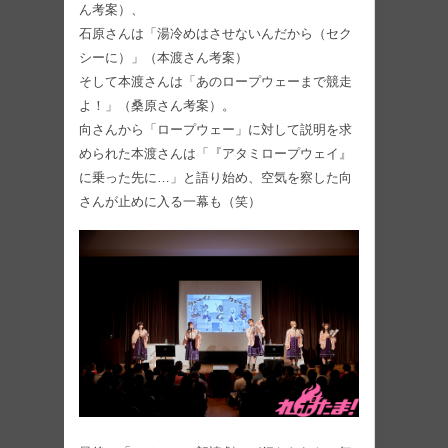
ん考案）、
石原さんは「湯冷めはさせないんだから（セク
シーに）」（本渡さん考案）
そして本渡さんは「あのロープウェーまで競走
よ！」（桑原さん考案）。
向さんから「ロープウェー」に対して説明を求
められた本渡さんは「『アタミロープウェイ』
に乗った先に…」と語り始め、空気を察した向
さんが止めに入る一幕も（笑）