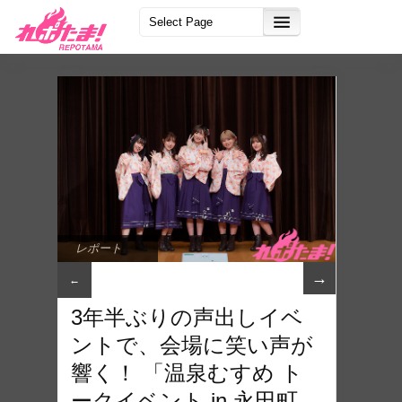
レポート
→
←
3年半ぶりの声出しイベ
ントで、会場に笑い声が
響く！ 「温泉むすめ ト
ークイベント in 永田町