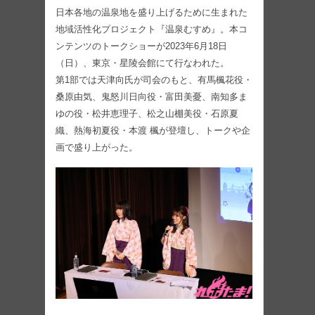
日本各地の温泉地を盛り上げるために生まれた
地域活性化プロジェクト『温泉むすめ』。本コ
ンテンツのトークショーが2023年6月18日
（日）、東京・星陵会館にて行なわれた。
第1部では天津向氏が司会のもと、有馬楓花役・
桑原由気、鬼怒川日向役・富田美憂、南知多ま
ゆの役・松井恵理子、松之山棚美役・石原夏
織、熱海初夏役・本渡 楓が登壇し、トークや企
画で盛り上がった。