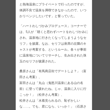
と熱海温泉にプライベートで行ったのですが、
体調不良で温泉を満喫できなかったので、いつ
かリベンジしたいです」と誓っていた。
「ハートわしづかみプロデュース」コーナーで
は、5人が「聴くと思わずハートをわしづかみに
され、温泉地に行きたくなってしまうようなセ
リフ」を披露。なお、セリフは座席の左隣のキ
ャストが考案する、というルール。各々が事前
に温泉地についてリサーチし、生み出された珠
玉のセリフが披露された。
桑原さんは「有馬商店街でデートしよ？」（富
田さん考案）、
富田さんは「丸山（鬼怒川温泉にある山の名
前）に登って疲れたね。じゃ、温泉に入りに行
こっか！」（松井さん考案）、
松井さんは「水着見られるの、恥ずかしい
な……。でも、君になら、いっか！」（石原さ