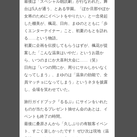
最後は「スペシャル朗読劇」が行なわれた。舞
台は5人が通う、とある学園。「ぽか旦那やぽか
女将のためにイベントをやりたい」と一念発起
した棚美が、楓花、日向、まゆのとともに「歩
くエンターテイナー」こと、初夏のもとを訪れ
る……という物語。
初夏に企画を伝授してもらうはずが、楓花が提
案した「こんな温泉はいやだ」というお題か
ら、いつのまにか大喜利大会に……（笑）
日向は「いつの間にか、周りにサルしかいなく
なってしまう」、まゆのは「温泉の効能で、全
員マッチョになってしまう」というネタを披露
し、会場を笑わせていた。
旅行ガイドブック『るるぶ』にサインをいれた
ものが当たるプレゼント抽せん会のあとは、イ
ベントも終了の時間。
最後に桑原さんから「久しぶりの有観客イベン
ト、すごく楽しかったです！ ぜひ次は現地（温