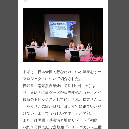
まずは、日本全国で行なわれている温泉むすめ
プロジェクトについて紹介された。
愛知県・南知多温泉郷にて6月10日（土）よ
り、まゆのの新グッズが販売開始されたことが
最新のトピックスとして紹介され、松井さんは
「たくさんのぽか旦那、ぽか女将に来ていただ
けているようでうれしいです！」と笑顔。
また、静岡県・熱海港と離島リゾート「初島」
を約30分間で結ぶ定期船「イルドバカンス三世