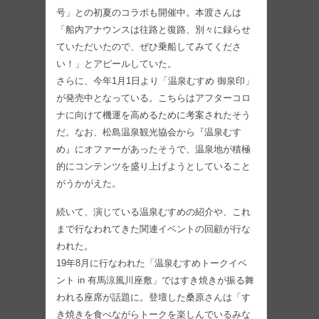
号」との初夏のコラボも開催中。本渡さんは
「船内アナウンスは往路と復路、別々に録らせ
ていただいたので、ぜひ乗船してみてくださ
い！」とアピールしていた。
さらに、今年1月1日より「温泉むすめ 御泉印」
が発売中となっている。こちらはアフターコロ
ナに向けて機運を高めるために考案されたそう
だ。なお、松島温泉観光協会から『温泉むす
め』にオファーがあったそうで、温泉地が積極
的にコンテンツを盛り上げようとしていること
がうかがえた。
続いて、演じている温泉むすめの紹介や、これ
まで行なわれてきた関連イベントの回顧が行な
われた。
19年8月に行なわれた「温泉むすめトークイベ
ント in 有馬涼風川座敷」ではすき焼きが振る舞
われる座席が話題に。登壇した桑原さんは「す
き焼きを食べながらトークを楽しんでいるみな