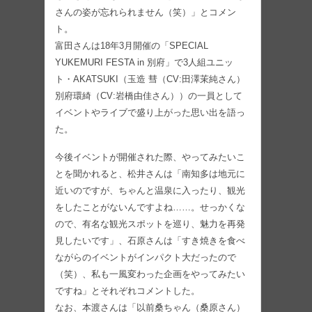
さんの姿が忘れられません（笑）」とコメン
ト。
富田さんは18年3月開催の「SPECIAL
YUKEMURI FESTA in 別府」で3人組ユニッ
ト・AKATSUKI（玉造 彗（CV:田澤茉純さん）
別府環綺（CV:岩橋由佳さん））の一員として
イベントやライブで盛り上がった思い出を語っ
た。
今後イベントが開催された際、やってみたいこ
とを聞かれると、松井さんは「南知多は地元に
近いのですが、ちゃんと温泉に入ったり、観光
をしたことがないんですよね……。せっかくな
ので、有名な観光スポットを巡り、魅力を再発
見したいです」、石原さんは「すき焼きを食べ
ながらのイベントがインパクト大だったので
（笑）、私も一風変わった企画をやってみたい
ですね」とそれぞれコメントした。
なお、本渡さんは「以前桑ちゃん（桑原さん）