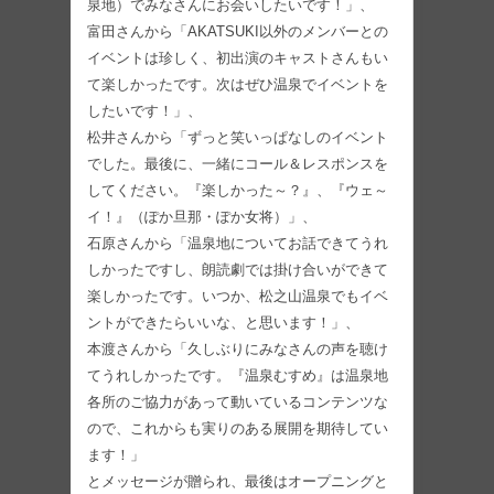
泉地）でみなさんにお会いしたいです！」、
富田さんから「AKATSUKI以外のメンバーとの
イベントは珍しく、初出演のキャストさんもい
て楽しかったです。次はぜひ温泉でイベントを
したいです！」、
松井さんから「ずっと笑いっぱなしのイベント
でした。最後に、一緒にコール＆レスポンスを
してください。『楽しかった～？』、『ウェ～
イ！』（ぽか旦那・ぽか女将）」、
石原さんから「温泉地についてお話できてうれ
しかったですし、朗読劇では掛け合いができて
楽しかったです。いつか、松之山温泉でもイベ
ントができたらいいな、と思います！」、
本渡さんから「久しぶりにみなさんの声を聴け
てうれしかったです。『温泉むすめ』は温泉地
各所のご協力があって動いているコンテンツな
ので、これからも実りのある展開を期待してい
ます！」
とメッセージが贈られ、最後はオープニングと