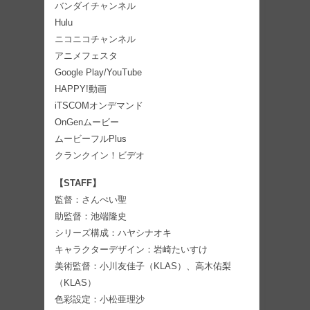
バンダイチャンネル
Hulu
ニコニコチャンネル
アニメフェスタ
Google Play/YouTube
HAPPY!動画
iTSCOMオンデマンド
OnGenムービー
ムービーフルPlus
クランクイン！ビデオ
【STAFF】
監督：さんぺい聖
助監督：池端隆史
シリーズ構成：ハヤシナオキ
キャラクターデザイン：岩崎たいすけ
美術監督：小川友佳子（KLAS）、高木佑梨
（KLAS）
色彩設定：小松亜理沙