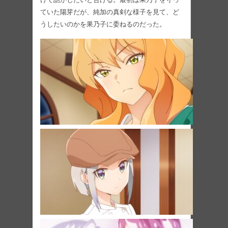
ていた陽芽だが、純加の真剣な様⼦を⾒て、ど
うしたいのかを果乃⼦に委ねるのだった。