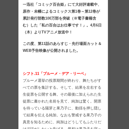
一迅社「コミック百合姫」にて大好評連載中、
原作・未幡によるコミックス第1巻～第12巻が
累計発行部数100万部を突破（※電子書籍含
む）した「私の百合はお仕事です！」。4月6日
（木）よりTVアニメ放送中！
この度、第11話のあらすじ・先行場面カット＆
WEB予告映像が公開されました。
シフト.11「ブルーメ・デア・リーベ」
ブルーメ選挙の投票期間が終わり、舞たちがす
べての票を集計する。そして、結果を左右する
⽣徒票を公開する舞。その最後に加えられた⽣
徒票に書かれた名前を⾒て、純加は驚く。開票
を待っている陽芽と果乃⼦に、動揺を押し隠し
て結果を伝える純加。なおも警戒する果乃⼦の
真意を知るために、純加はどうしてもふたりだ
けで話がしたいと告げる。最初は果乃⼦を守っ