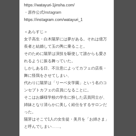
https://watayuri-1jinsha.com/
・原作公式Instagram
https://instagram.com/watayuri_1
＜あらすじ＞
女子高生・白木陽芽には夢がある。それは億万
⻑者と結婚して玉の輿に乗ること。
そのために陽芽は演技を駆使して誰からも愛さ
れるように振る舞っていた。
しかしある日、不注意によってカフェの店⻑・
舞に怪我をさせてしまい、
代わりに陽芽は「リーベ女学園」という名のコ
ンセプトカフェの店員になることに。
そこはお嬢様学校の学生に扮した店員同士が、
姉妹となり清らかに美しく給仕をするサロンだ
った。
陽芽はそこで1人の女生徒・美月を「お姉さま」
と呼んでしまい……。