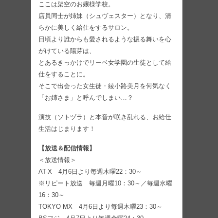
ここは架空のお嬢様学校。
店員同士が姉妹（シュヴェスター）となり、清
らかに美しく給仕をするサロン。
日頃より誰からも愛されるような振る舞いを心
がけている陽芽は、
とあるきっかけでリーベ女学園の生徒として給
仕をすることに。
そこで出会った女生徒・綾小路美月を何気なく
「お姉さま」と呼んでしまい…？
演技（ソトヅラ）と本音が咲き乱れる、お給仕
生活はじまります！
【放送＆配信情報】
＜放送情報＞
AT-X 4月6日より毎週木曜22：30～
※リピート放送 毎週月曜10：30～／毎週水曜
16：30～
TOKYO MX 4月6日より毎週木曜23：30～