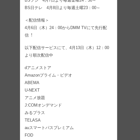
BSフジ 4月7日より毎週金曜24：30～
BS日テレ 4月8日より毎週土曜23：00～
＜配信情報＞
4⽉6⽇（⽊）24：00からDMM TVにて先⾏配
信︕
以下配信サービスにて、4⽉13⽇（⽊）12：00
より順次配信中
dアニメストア
Amazonプライム・ビデオ
ABEMA
U-NEXT
アニメ放題
J:COMオンデマンド
みるプラス
TELASA
auスマートパスプレミアム
FOD