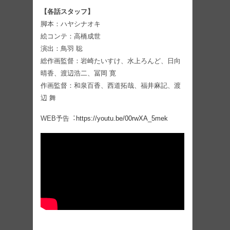
【各話スタッフ】
脚本：ハヤシナオキ
絵コンテ：⾼橋成世
演出：⿃⽻ 聡
総作画監督：岩崎たいすけ、⽔上ろんど、⽇向
晴⾹、渡辺浩⼆、冨岡 寛
作画監督：和泉百⾹、⻄道拓哉、福井⿇記、渡
辺 舞
WEB予告︓
https://youtu.be/00rwXA_5mek