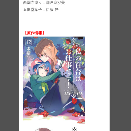
西園寺寧々：瀬戸麻沙美
五影堂葉⼦：伊藤 静
【原作情報】