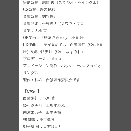
撮影監督：志賀 傑（スタジオトゥインクル）
CG監督：鈴木良和
音響監督：納谷僚介
音響効果：中島勝大（スワラ・プロ）
音楽：大橋 恵
OP楽曲：「秘密♡Melody」小倉 唯
ED楽曲：「夢が覚めても」白鷺陽芽（CV.小倉
唯）&綾小路美月（CV.上坂すみれ）
プロデュース：infinite
アニメーション制作：パッショーネ×スタジオ
リングス
製作：私の百合は製作委員会です！
【CAST】
白鷺陽芽：小倉 唯
綾小路美月：上坂すみれ
雨宮果乃子：田中美海
橘 純加：小市眞琴
御子柴 舞：田村ゆかり