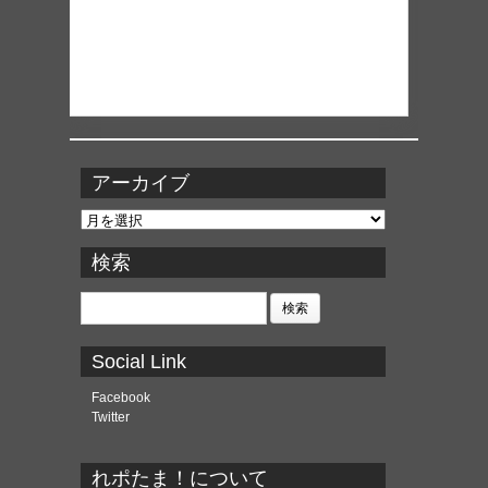
アーカイブ
ア
ー
カ
検索
イ
ブ
検
索:
Social Link
Facebook
Twitter
れポたま！について