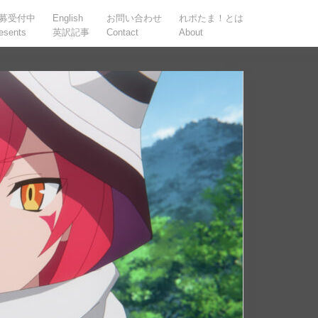
募受付中
English
お問い合わせ
れポたま！とは
esents
英訳記事
Contact
About