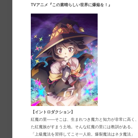
TVアニメ『この素晴らしい世界に爆焔を！』
【イントロダクション】
紅魔の里――そこは、生まれつき魔力と知力が非常に高く
た紅魔族がすまう土地。そんな紅魔の里には教訓がある。
「上級魔法を習得してこそ一人前。爆裂魔法はネタ魔法」