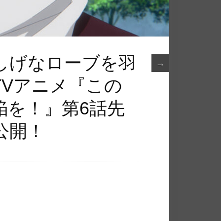
しげなローブを羽
→
TVアニメ『この
焔を！』第6話先
公開！