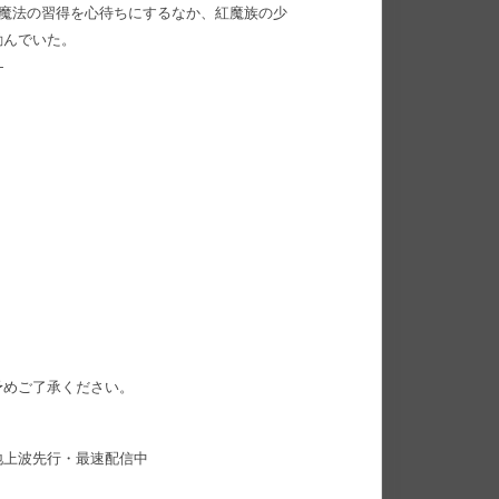
級魔法の習得を心待ちにするなか、紅魔族の少
励んでいた。
―
予めご了承ください。
地上波先行・最速配信中