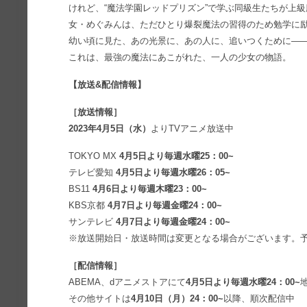
けれど、“魔法学園レッドプリズン”で学ぶ同級生たちが上
女・めぐみんは、ただひとり爆裂魔法の習得のため勉学に
幼い頃に見た、あの光景に、あの人に、追いつくために―
これは、最強の魔法にあこがれた、一人の少女の物語。
【放送&配信情報】
［放送情報］
2023年4月5日（水）
よりTVアニメ放送中
TOKYO MX
4月5日より毎週水曜25：00~
テレビ愛知
4月5日より毎週水曜26：05~
BS11
4月6日より毎週木曜23：00~
KBS京都
4月7日より毎週金曜24：00~
サンテレビ
4月7日より毎週金曜24：00~
※放送開始日・放送時間は変更となる場合がございます。
［配信情報］
ABEMA、dアニメストアにて
4月5日より毎週水曜24：00~
その他サイトは
4月10日（月）24：00~
以降、順次配信中