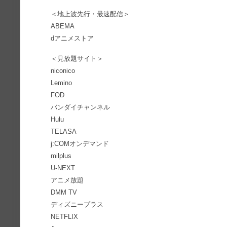
＜地上波先行・最速配信＞
ABEMA
dアニメストア
＜見放題サイト＞
niconico
Lemino
FOD
バンダイチャンネル
Hulu
TELASA
j:COMオンデマンド
milplus
U-NEXT
アニメ放題
DMM TV
ディズニープラス
NETFLIX