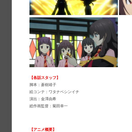
【各話スタッフ】
脚本：蒼樹靖子
絵コンテ：ワタナベシンイチ
演出：金澤由希
総作画監督：菊田幸一
【アニメ概要】