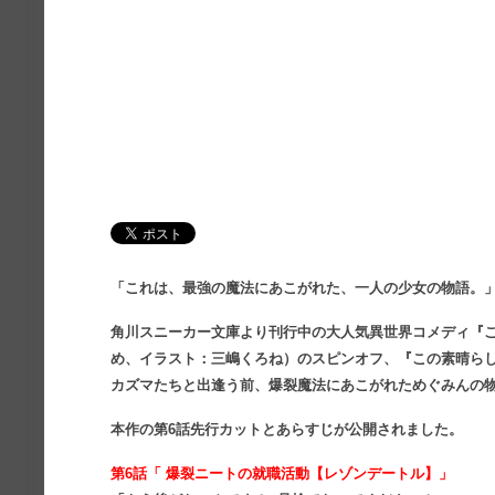
「これは、最強の魔法にあこがれた、一人の少女の物語。
角川スニーカー文庫より刊行中の大人気異世界コメディ『
め、イラスト：三嶋くろね）のスピンオフ、『この素晴らし
カズマたちと出逢う前、爆裂魔法にあこがれためぐみんの
本作の第6
話先行カットとあらすじが公開されました。
第6話「 爆裂ニートの就職活動【レゾンデートル】」