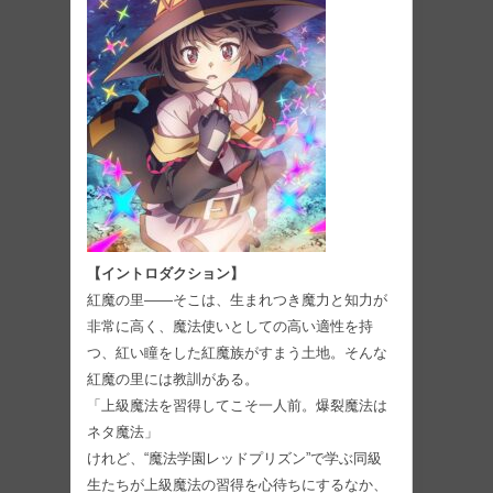
【イントロダクション】
紅魔の里――そこは、生まれつき魔力と知力が
非常に高く、魔法使いとしての高い適性を持
つ、紅い瞳をした紅魔族がすまう土地。そんな
紅魔の里には教訓がある。
「上級魔法を習得してこそ一人前。爆裂魔法は
ネタ魔法」
けれど、“魔法学園レッドプリズン”で学ぶ同級
生たちが上級魔法の習得を心待ちにするなか、