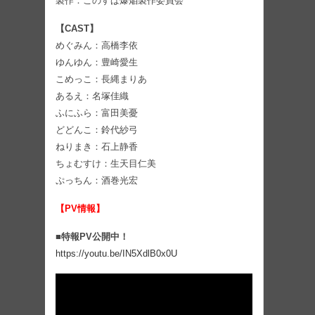
製作：このすば爆焔製作委員会
【CAST】
めぐみん：高橋李依
ゆんゆん：豊崎愛生
こめっこ：長縄まりあ
あるえ：名塚佳織
ふにふら：富田美憂
どどんこ：鈴代紗弓
ねりまき：石上静香
ちょむすけ：生天目仁美
ぷっちん：酒巻光宏
【PV情報】
■特報PV公開中！
https://youtu.be/IN5XdlB0x0U