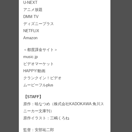
U-NEXT
アニメ放題
DMM TV
ディズニープラス
NETFLIX
Amazon
＜都度課金サイト＞
music.jp
ビデオマーケット
HAPPY!動画
クランクイン！ビデオ
ムービーフルplus
【STAFF】
原作：暁なつめ（株式会社KADOKAWA 角川ス
ニーカー文庫刊）
原作イラスト：三嶋くろね
監督：安部祐二郎