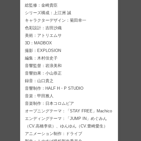
総監修：金崎貴臣
シリーズ構成：上江洲 誠
キャラクターデザイン：菊田幸一
色彩設計：吉田沙織
美術：アトリエムサ
3D：MADBOX
撮影：EXPLOSION
編集：木村佳史子
音響監督：岩浪美和
音響効果：小山恭正
録音：山口貴之
音響制作：HALF H・P STUDIO
音楽：甲田雅人
音楽制作：日本コロムビア
オープニングテーマ：「STAY FREE」Machico
エンディングテーマ：「JUMP IN」めぐみん
（CV.高橋李依）、ゆんゆん（CV.豊崎愛生）
アニメーション制作：ドライブ