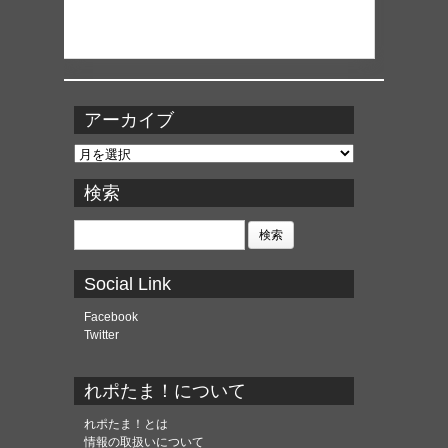
アーカイブ
ア
ー
カ
検索
イ
ブ
検
索:
Social Link
Facebook
Twitter
れポたま！について
れポたま！とは
情報の取扱いについて