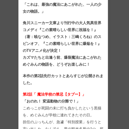
「これは、最強の魔法にあこがれた、一人の少
女の物語。」
角川スニーカー文庫より刊行中の大人気異世界
コメディ『この素晴らしい世界に祝福を！』
（著：暁なつめ、イラスト：三嶋くろね）のス
ピンオフ、『この素晴らしい世界に爆焔を！』
のTVアニメ化が決定！
カズマたちと出逢う前、爆裂魔法にあこがれた
めぐみんの物語を、どうぞお楽しみに！
本作の第2
話先行カットとあらすじが公開されま
した。
第2話「 魔法学校の禁忌【タブー】」
「おのれ！ 変温動物の分際で！」
こめっこが死闘の末に打ち負かしたという黒猫
を、めぐみんが学校に連れてきたその日。
担任のぷっちんが、急遽「特別授業」を行うと
言い出した。なんでも、里の観光名所の1つ、邪