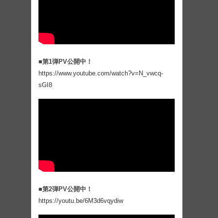
■第1弾PV公開中！
https://www.youtube.com/watch?v=N_vwcq-
sGI8
■第2弾PV公開中！
https://youtu.be/6M3d6vqydiw