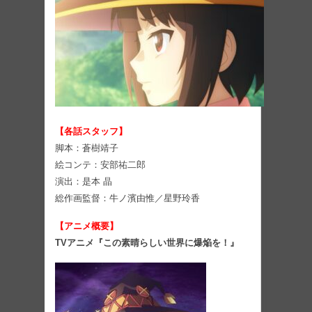
【各話スタッフ】
脚本：蒼樹靖子
絵コンテ：安部祐二郎
演出：是本 晶
総作画監督：牛ノ濱由惟／星野玲香
【アニメ概要】
TVアニメ『この素晴らしい世界に爆焔を！』