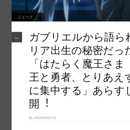
ニュース
ガブリエルから語ら
←
リア出生の秘密だっ
「はたらく魔王さま
王と勇者、とりあえ
に集中する」あらす
開︕
By, 2022年9月27日