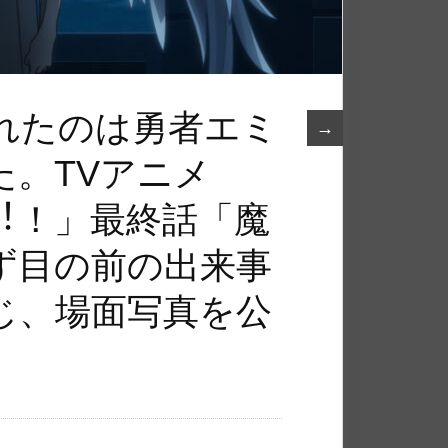
れたのは勇者エミ
→
た。TVアニメ
︕！」最終話「魔
ず⽬の前の出来事
じ、場⾯写真を公