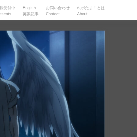
募受付中
English
お問い合わせ
れポたま！とは
esents
英訳記事
Contact
About