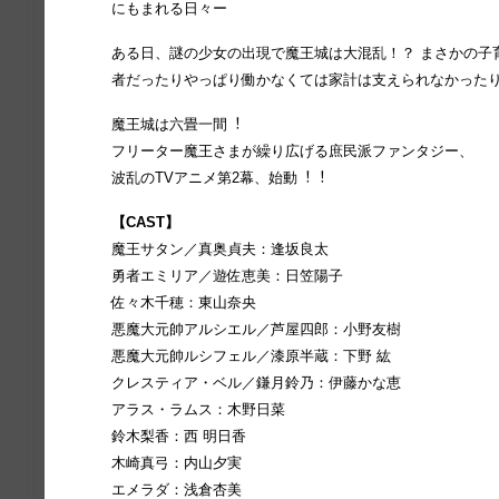
にもまれる⽇々ー
ある⽇、謎の少⼥の出現で魔王城は⼤混乱！？ まさかの⼦
者だったりやっぱり働かなくては家計は⽀えられなかった
魔王城は六畳⼀間︕
フリーター魔王さまが繰り広げる庶⺠派ファンタジー、
波乱のTVアニメ第2幕、始動︕︕
【CAST】
魔王サタン／真奥貞夫：逢坂良太
勇者エミリア／遊佐恵美：⽇笠陽⼦
佐々⽊千穂：東⼭奈央
悪魔⼤元帥アルシエル／芦屋四郎：⼩野友樹
悪魔⼤元帥ルシフェル／漆原半蔵：下野 紘
クレスティア・ベル／鎌⽉鈴乃：伊藤かな恵
アラス・ラムス：⽊野⽇菜
鈴⽊梨⾹：⻄ 明⽇⾹
⽊崎真⼸：内⼭⼣実
エメラダ：浅倉杏美