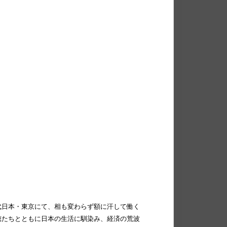
代⽇本・東京にて、相も変わらず額に汗して働く
穂たちとともに⽇本の⽣活に馴染み、経済の荒波