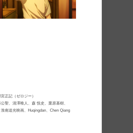
都宮正記（ゼロジー）
公聖、清澤唯⼈、森 悦史、栗原基樹、
画、Huqingdan、Chen Qiang