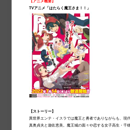
【アニメ概要】
TVアニメ「はたらく魔王さま！！
」
【ストーリー】
異世界エンテ・イスラでは魔王と勇者でありながらも、現
真奥貞夫と遊佐恵美。魔王城の⾯々や恋する⼥⼦⾼⽣・千