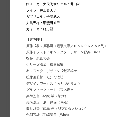
猿江三⽉／⼤天使サリエル：井⼝祐⼀
ライラ：井上喜久⼦
ガブリエル：⼦安武⼈
⼤⿊天祢：甲斐⽥裕⼦
カミーオ：緒⽅賢⼀
【STAFF】
原作︓和ヶ原聡司（電撃⽂庫／ＫＡＤＯＫＡＷＡ刊）
原作イラスト／キャラクターデザイン原案︓029
監督︓筑紫⼤介
シリーズ構成︓横⾕昌宏
キャラクターデザイン︓飯野雄⼤
総作画監督︓たけだ欣弘
デザインワークス︓あきづきりょう
グラフィックアート︓荒⽊宏⽂
美術監督︓緒続 学（草薙）
美術設定︓成⽥偉保（草薙）
撮影監督︓飯島 亮（旭プロダクション）
⾊彩設計︓⼿嶋明美（Wish）