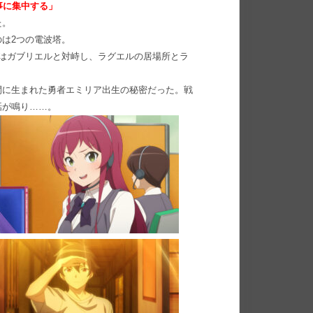
事に集中する」
た。
は2つの電波塔。
はガブリエルと対峙し、ラグエルの居場所とラ
間に⽣まれた勇者エミリア出⽣の秘密だった。戦
話が鳴り……。