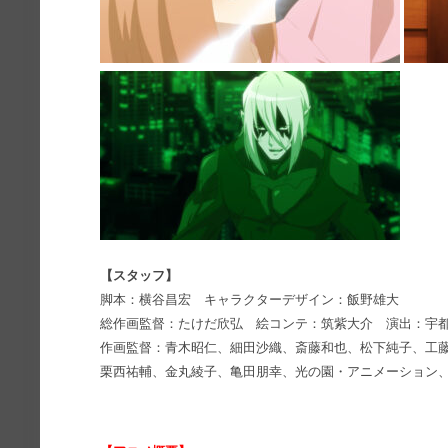
【スタッフ】
脚本：横⾕昌宏 キャラクターデザイン：飯野雄⼤
総作画監督：たけだ欣弘 絵コンテ：筑紫⼤介 演出：宇
作画監督：⻘⽊昭仁、細⽥沙織、斎藤和也、松下純⼦、⼯藤
栗⻄祐輔、⾦丸綾⼦、⻲⽥朋幸、光の園・アニメーション、淮南追光映