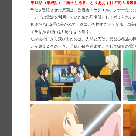
第12
話（最終話）「
魔王と勇者、とりあえず⽬の前の出来
千穂を昏睡させた原因は、監視者・ラグエルのソナーだっ
テレビの電波を利⽤していた敵の居場所として考えられるの
真奥たちは2⼿に分かれてラグエルを探すこととなる。恵美
イラを探す理由を明かすよう迫る。
だが彼の口から⾶び出たのは、⼈間と天使、異なる種族の
いが始まるそのとき、千穂が目を覚ます。そして彼女の電