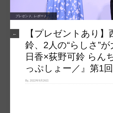
プレゼント
,
レポート
【プレゼントあり】
←
鈴、2人の“らしさ”が
日香×荻野可鈴 らん
っぷしょー／』第1
By, 2022年9月26日