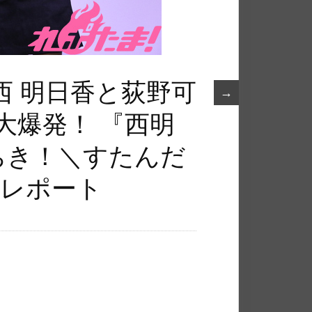
西 明日香と荻野可
→
大爆発！ 『西明
ちき！＼すたんだ
回レポート