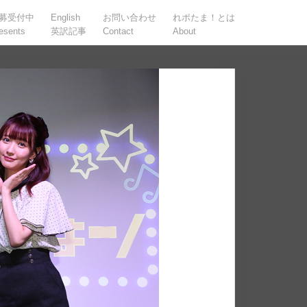
募受付中
English
お問い合わせ
れポたま！とは
esents
英訳記事
Contact
About