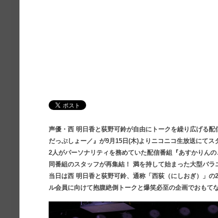
声優・西 明日香と荻野可鈴が自由にトークを繰り広げる配
だっぷしょー／』が9月15日(木)よりニコニコ生放送にてス
2人がパーソナリティを務めていた配信番組『あすかりんの
同番組のスタッフが再集結！ 満を持して始まった大型バラ
当日は西 明日香と荻野可鈴、通称「西荻（にしおぎ）」の
ル会員に向けて抱腹絶倒トークと爆笑必至の企画でおもて