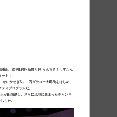
信番組『西明日香×荻野可鈴 らんちき！＼すたん
タート！
こぜにかせぎS』。石ダテコー太郎氏をはじめ、
エティプログラムだ。
2人が配信越し、さらに現地に集まったチャンネ
なしした。