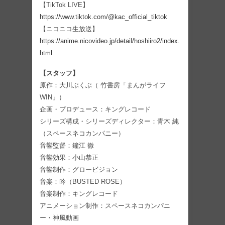
【TikTok LIVE】
https://www.tiktok.com/@kac_official_tiktok
【ニコニコ生放送】
https://anime.nicovideo.jp/detail/hoshiiro2/index.
html
【スタッフ】
原作：大川ぶくぶ（ 竹書房「まんがライフ
WIN」）
企画・プロデュース：キングレコード
シリーズ構成・シリーズディレクター：青木 純
（スペースネコカンパニー）
音響監督：鐘江 徹
音響効果：小山恭正
音響制作：グロービジョン
音楽：吟（BUSTED ROSE）
音楽制作：キングレコード
アニメーション制作：スペースネコカンパニ
ー・神風動画