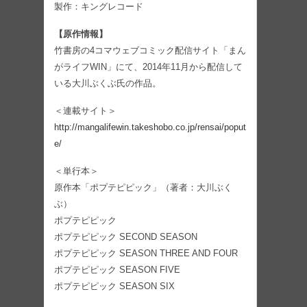
製作：キングレコード
【原作情報】
竹書房の4コマウェブコミック配信サイト「まん
がライフWIN」にて、2014年11月から配信して
いる大川ぶくぶ氏の作品。
＜連載サイト＞
http://mangalifewin.takeshobo.co.jp/rensai/poput
e/
＜単行本＞
原作本「ポプテピピック」（著者：大川ぶく
ぶ）
ポプテピピック
ポプテピピック SECOND SEASON
ポプテピピック SEASON THREE AND FOUR
ポプテピピック SEASON FIVE
ポプテピピック SEASON SIX