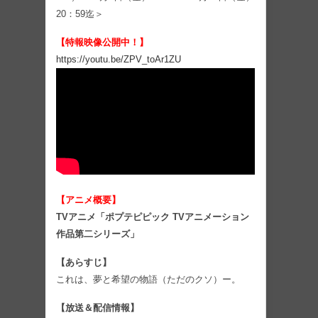
20：59迄＞
【特報映像公開中！】
https://youtu.be/ZPV_toAr1ZU
【アニメ概要】
TVアニメ「ポプテピピック TVアニメーション
作品第二シリーズ」
【あらすじ】
これは、夢と希望の物語（ただのクソ）ー。
【放送＆配信情報】