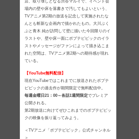
店、取り壊しとなる渋谷マルイで、イベント会
場内の壁や床を落書きで汚してもよいという、
TVアニメ第2期の放送を記念して実施されたな
んとも斬新な企画内で描かれたもの。大川ぶく
ぶと青木 純が訪問して壁に描いた今回限りのイ
ラストや、壁や床一面にポプテピピックのイラ
ストやメッセージがファンによって描き込こま
れた空間は、TVアニメ第2期への期待感が現れ
ている。
【YouTube無料配信】
現在YouTubeではこれまでに放送されたポプテ
ピピックの過去作が期間限定で無料配信中。
毎週金曜日21：00～各話1週間限定
でプレミア
公開される。
第2期放送に向けてぜひこれまでのポプテピピッ
クの映像を振り返ってみよう。
＜TVアニメ「ポプテピピック」公式チャンネル
＞