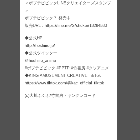
＜ポプテピピックLINEクリエイターズスタンプ
＞
ポプテピピック７ 発売中
販売URL：
https://line.me/S/sticker/18284580
◆公式HP
http://hoshiiro.jp/
◆公式ツイッター
＠hoshiiro_anime
#ポプテピピック #PPTP #竹書房 #クソアニメ
◆KING AMUSEMENT CREATIVE TikTok
https://www.tiktok.com/@kac_official_tiktok
(c)大川ぶくぶ/竹書房・キングレコード