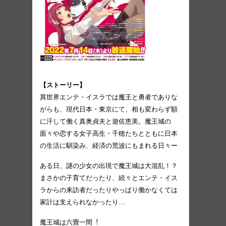
【ストーリー】
異世界エンテ・イスラでは魔王と勇者でありな
がらも、現代⽇本・東京にて、相も変わらず額
に汗して働く真奥貞夫と遊佐恵美。魔王城の
⾯々や恋する⼥⼦⾼⽣・千穂たちとともに⽇本
の⽣活に馴染み、経済の荒波にもまれる⽇々ー
ある⽇、謎の少⼥の出現で魔王城は⼤混乱！？
まさかの⼦育てだったり、続々とエンテ・イス
ラからの来訪者だったりやっぱり働かなくては
家計は⽀えられなかったり…
魔王城は六畳⼀間︕