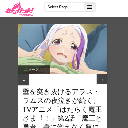
ニュース
→
←
壁を突き抜けるアラス・
ラムスの夜泣きが続く。
TVアニメ「はたらく魔王
さま︕！」第2話「魔王と
勇者、⾝に覚えなく親に