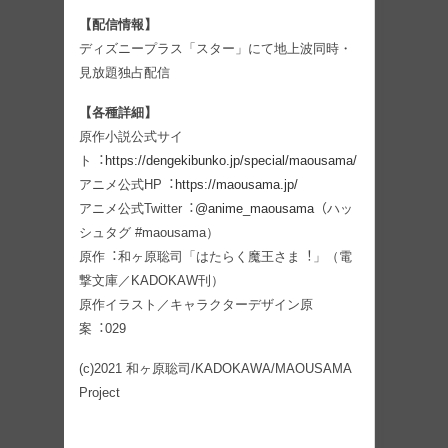
【配信情報】
ディズニープラス「スター」にて地上波同時・
⾒放題独占配信
【各種詳細】
原作⼩説公式サイ
ト︓
https://dengekibunko.jp/special/maousama/
アニメ公式HP︓
https://maousama.jp/
アニメ公式Twitter︓
@anime_maousama
（ハッ
シュタグ #maousama）
原作︓和ヶ原聡司「はたらく魔王さま︕」（電
撃⽂庫／KADOKAW刊）
原作イラスト／キャラクターデザイン原
案︓029
(c)2021 和ヶ原聡司/KADOKAWA/MAOUSAMA
Project