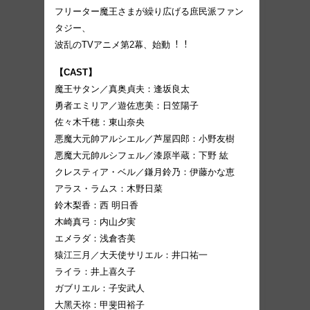
フリーター魔王さまが繰り広げる庶⺠派ファン
タジー、
波乱のTVアニメ第2幕、始動︕︕
【CAST】
魔王サタン／真奥貞夫：逢坂良太
勇者エミリア／遊佐恵美：⽇笠陽⼦
佐々⽊千穂：東⼭奈央
悪魔⼤元帥アルシエル／芦屋四郎：⼩野友樹
悪魔⼤元帥ルシフェル／漆原半蔵：下野 紘
クレスティア・ベル／鎌⽉鈴乃：伊藤かな恵
アラス・ラムス：⽊野⽇菜
鈴⽊梨⾹：⻄ 明⽇⾹
⽊崎真⼸：内⼭⼣実
エメラダ：浅倉杏美
猿江三⽉／⼤天使サリエル：井⼝祐⼀
ライラ：井上喜久⼦
ガブリエル：⼦安武⼈
⼤⿊天祢：甲斐⽥裕⼦