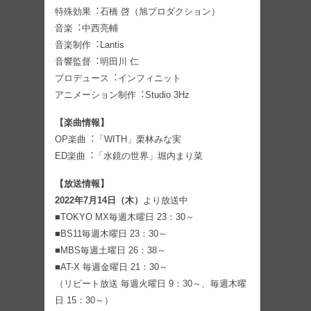
特殊効果︓⽯橋 啓（旭プロダクション）
⾳楽︓中⻄亮輔
⾳楽制作︓Lantis
⾳響監督︓明⽥川 仁
プロデュース︓インフィニット
アニメーション制作︓Studio 3Hz
【楽曲情報】
OP楽曲︓「WITH」栗林みな実
ED楽曲︓「⽔鏡の世界」堀内まり菜
【放送情報】
2022年7⽉14⽇（木）
より放送中
■TOKYO MX毎週⽊曜⽇ 23：30～
■BS11毎週⽊曜⽇ 23：30～
■MBS毎週⼟曜⽇ 26：38～
■AT-X 毎週⾦曜⽇ 21：30～
（リピート放送 毎週⽕曜⽇ 9：30～、毎週⽊曜
⽇ 15：30～）