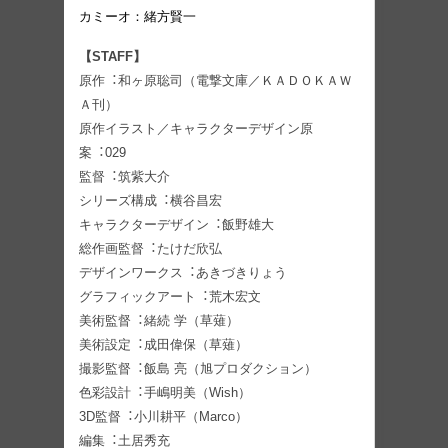
カミーオ：緒⽅賢⼀
【STAFF】
原作︓和ヶ原聡司（電撃⽂庫／ＫＡＤＯＫＡＷ
Ａ刊）
原作イラスト／キャラクターデザイン原
案︓029
監督︓筑紫⼤介
シリーズ構成︓横⾕昌宏
キャラクターデザイン︓飯野雄⼤
総作画監督︓たけだ欣弘
デザインワークス︓あきづきりょう
グラフィックアート︓荒⽊宏⽂
美術監督︓緒続 学（草薙）
美術設定︓成⽥偉保（草薙）
撮影監督︓飯島 亮（旭プロダクション）
⾊彩設計︓⼿嶋明美（Wish）
3D監督︓⼩川耕平（Marco）
編集︓⼟居秀充