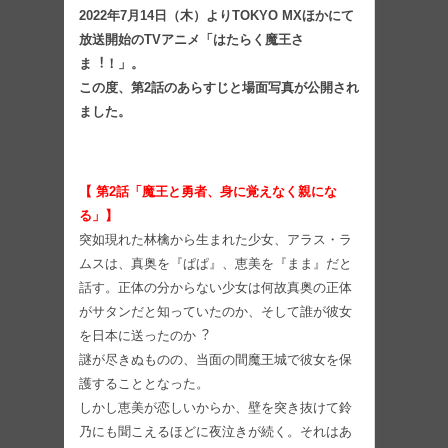
2022年7月14日（木）よりTOKYO MXほかにて
放送開始のTVアニメ「はたらく魔王さ
ま︕！」。
この度、第2話のあらすじと場面写真が公開され
ました。
【 第2話「魔王と勇者、⾝に覚えなく親にな
る」】
突如現れた林檎から⽣まれた少女、アラス・ラ
ムスは、真奥を『ぱぱ』、恵美を『まま』だと
話す。正体の分からない少⼥は何故真奥の正体
がサタンだと知っていたのか、そして誰が彼⼥
を⽇本に送ったのか︖
謎が尽きぬものの、当⾯の間魔王城で彼⼥を保
護することとなった。
しかし恵美が恋しいからか、壁を突き抜けて鈴
乃にも聞こえるほどに夜泣きが続く。それはあ