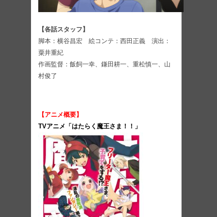
【各話スタッフ】
脚本：横⾕昌宏 絵コンテ：⻄⽥正義 演出：
粟井重紀
作画監督：飯飼⼀幸、鎌⽥耕⼀、重松慎⼀、⼭
村俊了
【アニメ概要】
TVアニメ「はたらく魔王さま！！
」