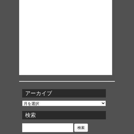
アーカイブ
ア
ー
カ
検索
イ
ブ
検
索: