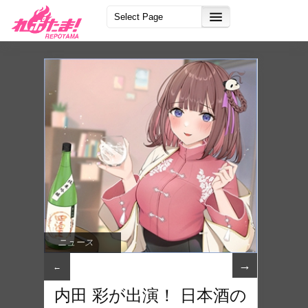
ニュース
→
←
内田 彩が出演！ 日本酒の