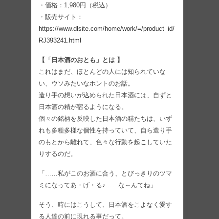
・価格：1,980円（税込）
・販売サイト：
https://www.dlsite.com/home/work/=/product_id/
RJ393241.html
【「日本酒のおとも」とは 】
これはまだ、ほとんどの人には知られていな
い、ウソみたいなホントのお話。
造り手の想いが込められた日本酒には、自ずと
日本酒の精が宿るようになる。
個々の銘柄を反映した日本酒の精たちは、いず
れも多種多様な個性を持っていて、自ら造り手
のもとから離れて、色々な行動を起こしていた
りするのだ。
「……私がこのお酒に合う、とびっきりのツマ
ミになってあ・げ・る♪……な～んてね」
そう、時にはこうして、日本酒をこよなく愛す
る人達の前に現れる事だって。