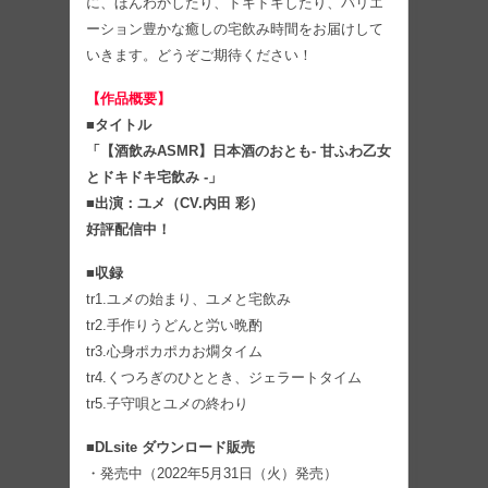
に、ほんわかしたり、ドキドキしたり、バリエ
ーション豊かな癒しの宅飲み時間をお届けして
いきます。どうぞご期待ください！
【作品概要】
■タイトル
「【酒飲みASMR】日本酒のおとも- 甘ふわ乙女
とドキドキ宅飲み -」
■出演：ユメ（CV.内田 彩）
好評配信中！
■収録
tr1.ユメの始まり、ユメと宅飲み
tr2.手作りうどんと労い晩酌
tr3.心身ポカポカお燗タイム
tr4.くつろぎのひととき、ジェラートタイム
tr5.子守唄とユメの終わり
■DLsite ダウンロード販売
・発売中（2022年5月31日（火）発売）