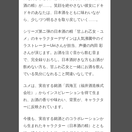
酒の精）が……。笑顔を絶やさない彼女にドキ
ドキのあなたは、日本酒をともに味わいなが
ら、少しづつ明るさを取り戻していく……。
シリーズ第ニ弾の日本酒の精「甘ふわ乙女・ユ
メ」のキャラクターデザインは人気沸騰中のイ
ラストレーターUiriさんが担当、声優の内田 彩
さんが演じます。お酒を注ぐ音から飲む音ま
で、完全録りおろし。日本酒好きな方もお酒が
飲めない方も、甘ふわ乙女と一緒にお酒を飲ん
でいる気分になれること間違いなしです。
ユメは、実在する銘酒「四海王（福井酒造株式
会社）」からインスピレーションを得て生ま
れ、お酒の香りや味わい、背景が、キャラクタ
ーに反映されています。
今後も、実在する銘酒とのコラボレーションか
ら生まれたキャラクター（日本酒の精）ととも