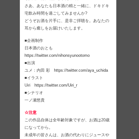
さあ、あなたも日本酒の精と一緒に、ドキドキ
宅飲み時間を過ごしてみませんか?
どうぞお酒を片手に、是非ご拝聴を。あなたの
耳から癒しをお届けいたします。
■企画制作
日本酒のおとも
https://twitter.com/nihonsyunootomo
■出演
ユメ：内田 彩
https://twitter.com/aya_uchida
■イラスト
Uiri
https://twitter.com/Uiri_r
■シナリオ
一ノ瀬悠貴
☆注意
この作品自体は全年齢対象ですが、お酒は20歳
になってから。
未成年の皆さんは、お酒の代わりにジュースや