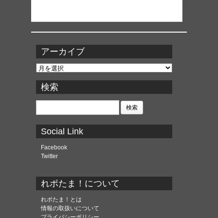
アーカイブ
ア
ー
カ
検索
イ
ブ
検
索:
Social Link
Facebook
Twitter
れポたま！について
れポたま！とは
情報の取扱いについて
プライバシーポリシー