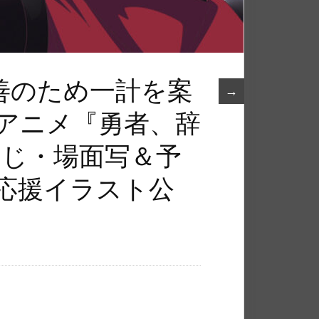
善のため一計を案
→
Vアニメ『勇者、辞
すじ・場面写＆予
に応援イラスト公