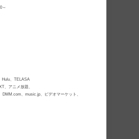
0～
ulu、TELASA
EXT、アニメ放題、
TV、DMM.com、music.jp、ビデオマーケット、
』