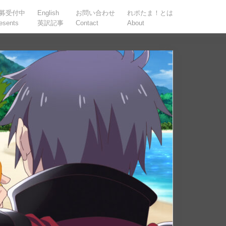
募受付中
English
お問い合わせ
れポたま！とは
esents
英訳記事
Contact
About