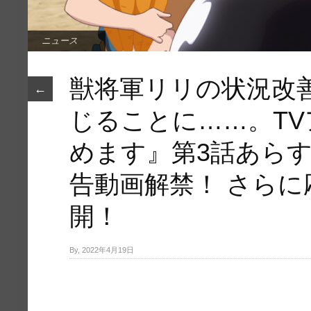
ニュース
獣将軍リリの状況改
←
じることに……。T
めます』第3話あら
告動画解禁！ さら
開！
By, 2022年4月19日