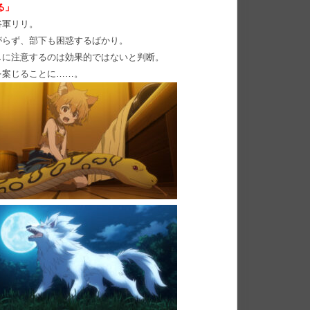
る」
将軍リリ。
がらず、部下も困惑するばかり。
しに注意するのは効果的ではないと判断。
を案じることに……。