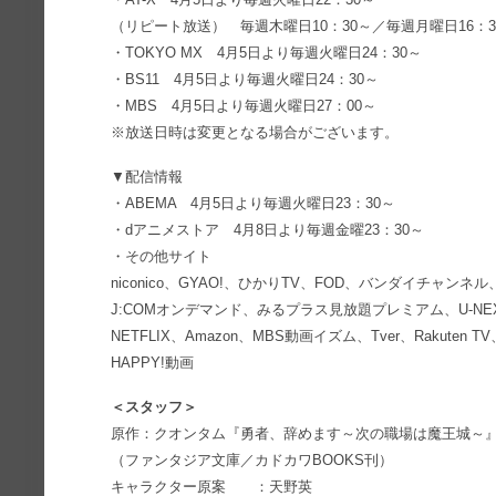
（リピート放送） 毎週木曜日10：30～／毎週月曜日16：3
・TOKYO MX 4月5日より毎週火曜日24：30～
・BS11 4月5日より毎週火曜日24：30～
・MBS 4月5日より毎週火曜日27：00～
※放送日時は変更となる場合がございます。
▼配信情報
・ABEMA 4月5日より毎週火曜日23：30～
・dアニメストア 4月8日より毎週金曜23：30～
・その他サイト
niconico、GYAO!、ひかりTV、FOD、バンダイチャンネル、H
J:COMオンデマンド、みるプラス見放題プレミアム、U-N
NETFLIX、Amazon、MBS動画イズム、Tver、Rakuten 
HAPPY!動画
＜スタッフ＞
原作：クオンタム『勇者、辞めます～次の職場は魔王城～
（ファンタジア文庫／カドカワBOOKS刊）
キャラクター原案 ：天野英