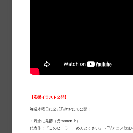
【応援イラスト公開】
毎週木曜日に公式Twitterにて公開！
・丹念に発酵（@tannen_h）
代表作：『このヒーラー、めんどくさい』（TVアニメ放送