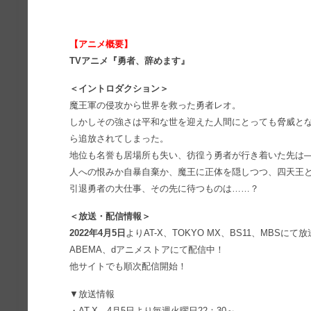
【アニメ概要】
TVアニメ『勇者、辞めます』
＜イントロダクション＞
魔王軍の侵攻から世界を救った勇者レオ。
しかしその強さは平和な世を迎えた人間にとっても脅威と
ら追放されてしまった。
地位も名誉も居場所も失い、彷徨う勇者が行き着いた先は
人への恨みか自暴自棄か、魔王に正体を隠しつつ、四天王
引退勇者の大仕事、その先に待つものは……？
＜放送・配信情報＞
2022年4月5日
よりAT-X、TOKYO MX、BS11、MBSにて
ABEMA、dアニメストアにて配信中！
他サイトでも順次配信開始！
▼放送情報
・AT-X 4月5日より毎週火曜日22：30～