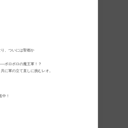
なり、ついには聖都か
――ボロボロの魔王軍！？
と共に軍の立て直しに挑むレオ。
放送中！