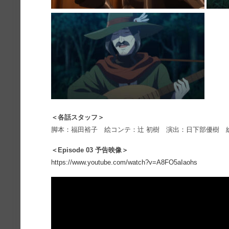
＜各話スタッフ＞
脚本：福田裕子 絵コンテ：辻 初樹 演出：日下部優樹 
＜Episode 03 予告映像＞
https://www.youtube.com/watch?v=A8FO5aIaohs