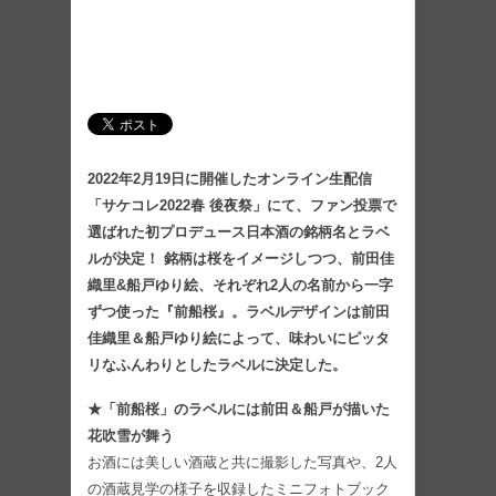
2022年2​月19日に開催したオンライン生配信
「サケコレ2022春 後夜祭」にて、ファン投票で
選ばれた初プロデュース日本酒の銘柄名とラベ
ルが決定！ 銘柄は桜をイメージしつつ、前田佳
織里&船戸ゆり絵、それぞれ2人の名前から一字
ずつ使った『前船桜』。ラベルデザインは前田
佳織里＆船戸ゆり絵によって、味わいにピッタ
リなふんわりとしたラベルに決定した。
★「前船桜」のラベルには前田＆船戸が描いた
花吹雪が舞う
お酒には美しい酒蔵と共に撮影した写真や、2人
の酒蔵見学の様子を収録したミニフォトブック