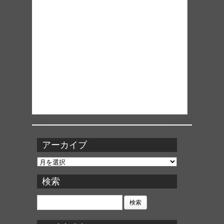
アーカイブ
ア
ー
カ
検索
イ
ブ
検
索: