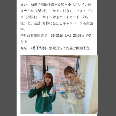
また、抽選で前田佳織里＆船戸ゆり絵サイン付
きラベル（2名様）・サイン付きミニフォトブッ
ク（2名様）・サイン付きポストカード（2名
様）と、合計6名様に当たるキャンペーンも実施
中。
予約は数量限定で、
3月31日（木）23:59
まで受
付中。
発送：
4月下旬頃～
酒蔵直送でお届け開始予定。