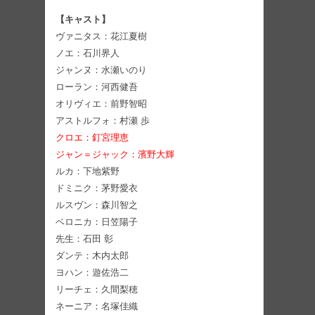
【キャスト】
ヴァニタス：花江夏樹
ノエ：石川界人
ジャンヌ：水瀬いのり
ローラン：河西健吾
オリヴィエ：前野智昭
アストルフォ：村瀬 歩
クロエ：釘宮理恵
ジャン＝ジャック：濱野大輝
ルカ：下地紫野
ドミニク：茅野愛衣
ルスヴン：森川智之
ベロニカ：日笠陽子
先生：石田 彰
ダンテ：木内太郎
ヨハン：遊佐浩二
リーチェ：久間梨穂
ネーニア：名塚佳織