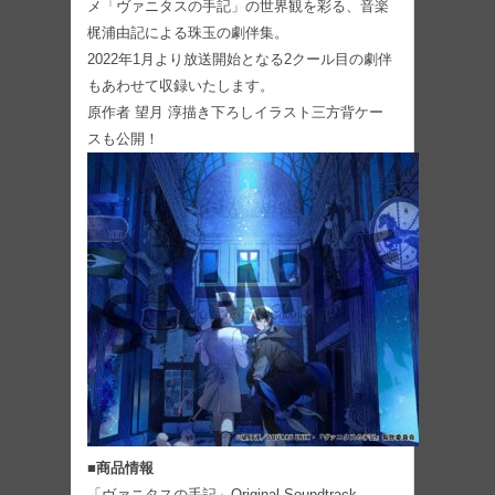
メ「ヴァニタスの手記」の世界観を彩る、音楽
梶浦由記による珠玉の劇伴集。
2022年1月より放送開始となる2クール目の劇伴
もあわせて収録いたします。
原作者 望月 淳描き下ろしイラスト三方背ケー
スも公開！
■商品情報
「ヴァニタスの手記」Original Soundtrack