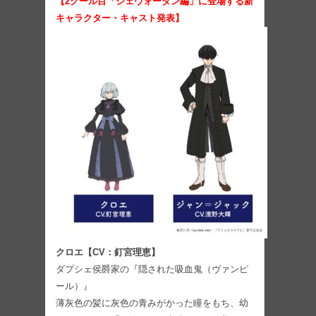
【2クール目「ジェヴォーダン編」に登場する新
キャラクター・キャスト発表】
クロエ【CV：釘宮理恵】
ダプシェ侯爵家の『隠された吸血鬼（ヴァンピ
ール）』
薄灰色の髪に灰色の青みがかった瞳をもち、幼