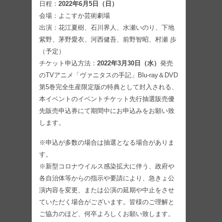
日程：
2022年6月5日（日）
会場：よこすか芸術劇場
出演：花江夏樹、石川界人、水瀬いのり、下地
紫野、茅野愛衣、河西健吾、前野智昭、村瀬 歩
（予定）
チケット申込方法：
2022年3月30日（水）
発売
のTVアニメ「ヴァニタスの手記」Blu-ray＆DVD
第5巻完全生産限定版の特典として封入される、
本イベントのイベントチケット先行抽選販売優
先販売申込券にて期間中にお申込みをお願い致
します。
※申込が多数の場合は抽選となる場合がありま
す。
※新型コロナウイルス感染拡大に伴う、政府や
各自治体等からの指示や要請により、急きょ公
演内容を変更、または公演の延期や中止をさせ
ていただく場合がございます。皆様のご理解と
ご協力のほど、何卒よろしくお願い致します。