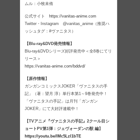
ムル：小牧未侑
公式サイト
https://vanitas-anime.com
Twitter・Instagram @vanitas_anime（推奨ハ
ッシュタグ：#ヴァニタス）
【Blu-ray&DVD発売情報】
Blu-ray&DVDシリーズ好評発売中＜全8巻にてリ
リース＞
https://vanitas-anime.com/bddvd/
【原作情報】
ガンガンコミックスJOKER「ヴァニタスの手
記」（著：望月 淳）単行本第1～9巻発売中！
「ヴァニタスの手記」は月刊「ガンガン
JOKER」にて大好評連載中！
【TVアニメ『ヴァニタスの手記』2クール目シ
ョートPV第1弾：ジェヴォーダンの獣 編】
https://youtu.be/IMc5Lzl1bTE