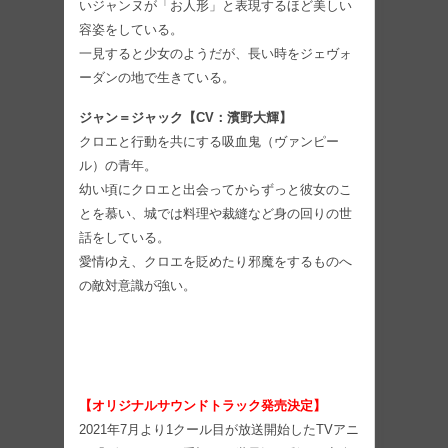
いジャンヌが「お人形」と表現するほど美しい
容姿をしている。
一見すると少女のようだが、長い時をジェヴォ
ーダンの地で生きている。
ジャン＝ジャック【CV：濱野大輝】
クロエと行動を共にする吸血鬼（ヴァンピー
ル）の青年。
幼い頃にクロエと出会ってからずっと彼女のこ
とを慕い、城では料理や裁縫など身の回りの世
話をしている。
愛情ゆえ、クロエを貶めたり邪魔をするものへ
の敵対意識が強い。
【オリジナルサウンドトラック発売決定】
2021年7月より1クール目が放送開始したTVアニ