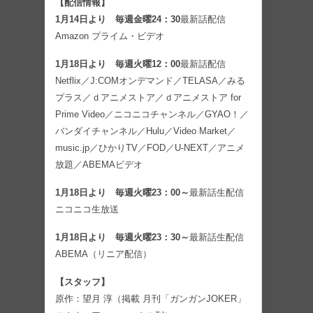
【配信情報】
1月14日より 毎週金曜24：30
最新話配信
Amazon プライム・ビデオ
1月18日より 毎週火曜12：00
最新話配信
Netflix／J:COMオンデマンド／TELASA／みる
プラス／ｄアニメストア／ｄアニメストア for
Prime Video／ニコニコチャンネル／GYAO！／
バンダイチャンネル／Hulu／Video Market／
music.jp／ひかりTV／FOD／U-NEXT／アニメ
放題／ABEMAビデオ
1月18日より 毎週火曜23：00～
最新話生配信
ニコニコ生放送
1月18日より 毎週火曜23：30～
最新話生配信
ABEMA（リニア配信）
【スタッフ】
原作：望月 淳（掲載 月刊「ガンガンJOKER」