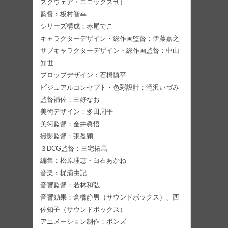
スクウェア・エニックス刊）
監督：板村智幸
シリーズ構成：赤尾でこ
キャラクターデザイン・総作画監督：伊藤嘉之
サブキャラクターデザイン・総作画監督：中山
知世
プロップデザイン：石橋慎平
ビジュアルコンセプト・色彩設計：滝沢いづみ
監督補佐：三好なお
美術デザイン：多田周平
美術監督：金井眞悟
撮影監督：張盈穎
３DCG監督：三宅拓馬
編集：松原理恵・白石あかね
音楽：梶浦由記
音響監督：若林和弘
音響効果：倉橋静男（サウンドボックス）、西
佐知子（サウンドボックス）
アニメーション制作：ボンズ