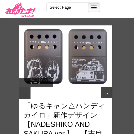
ニュース
→
←
「ゆるキャン△ハンディ
カイロ」新作デザイン
【NADESHIKO AND
SAKURA ver.】、【志摩