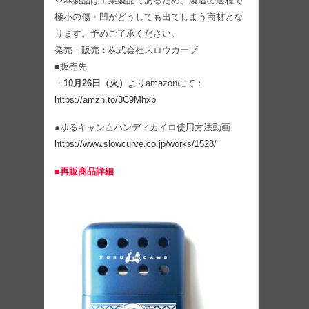
※本製品は工業製品であるため、製造の過程で
極小の傷・凹がどうしても出てしまう商材とな
ります。予めご了承ください。
発売・販売：株式会社スロウカーブ
■販売先
・
10月26日（火）
よりamazonにて：
https://amzn.to/3C9Mhxp
●ゆるキャン△ハンディカイロ使用方法動画
https://www.slowcurve.co.jp/works/1528/
■再販商品詳細