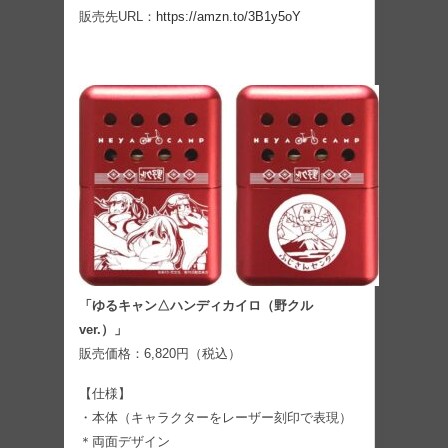
販売先URL：
https://amzn.to/3B1y5oY
「ゆるキャン△ハンディカイロ（野クル
ver.）」
販売価格：6,820円（税込）
【仕様】
・本体（キャラクターをレーザー刻印で表現）
＊両面デザイン