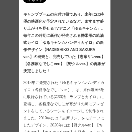
キャンプブームの火付け役であり、来年には待
望の映画化が予定されているなど、ますます盛
り上がりを見せるTVアニメ「ゆるキャン△」。
毎年この時期に新作が発売される携帯用の給油
式カイロ「ゆるキャン△ハンディカイロ」の新
作デザイン【NADESHIKO AND SAKURA
ver.】の発売と、完売していた【志摩リンver.】
【各務原なでしこver.】【野クルver.】の再販が
決定しました！
2018年に発売された「ゆるキャン△ハンディカ
イロ（各務原なでしこver.）」は、原作漫画6巻
に収録されている第30話「ランプとカイロ」に
登場し、各務原なでしこが寒がりの姉にプレゼ
ントをしているシーンをイメージして制作され
ました。2019年には「志摩リン」をモチーフに
したデザイン、2020年には【野クルver.】【ち