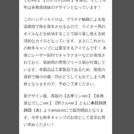
くわver.】【カチカチ山ver.】を発売、そして今
年は各務原姉妹のデザインとなっています！
このハンディカイロは、プラチナ触媒による低
温燃焼で熱を発生させるもので、ライター用の
オイルなどを給油することで繰り返し使える経
済的なカイロとなっています。まさにこれから
の秋冬キャンプには重宝するアイテムです！ 本
体にレーザー刻印でキャラクターなどが表現さ
れており、収納用の専用フリース袋が付属して
います。本製品は工業製品であるため、製造の
過程で極小の傷・凹がどうしても出てしまう商
材となりますので、予めご了承ください。
新デザイン版、再販の【志摩リンver.】【各務
原なでしこver.】【野クルver.】ともに
本日10月
26日（火）
よりamazonにて販売開始となりま
す。今年も秋冬キャンプのお供として是非お買
い求めください！