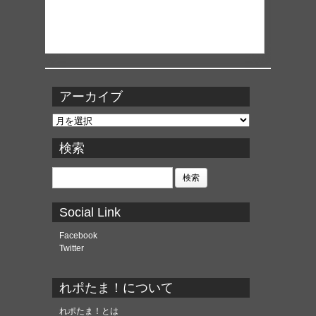
アーカイブ
ア
ー
カ
検索
イ
ブ
検
索:
Social Link
Facebook
Twitter
れポたま！について
れポたま！とは