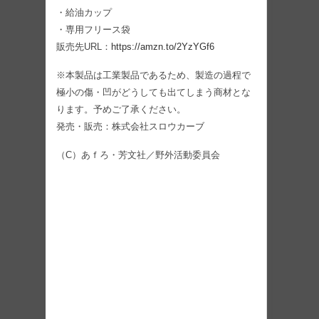
・給油カップ
・専用フリース袋
販売先URL：
https://amzn.to/2YzYGf6
※本製品は工業製品であるため、製造の過程で
極小の傷・凹がどうしても出てしまう商材とな
ります。予めご了承ください。
発売・販売：株式会社スロウカーブ
（C）あｆろ・芳文社／野外活動委員会