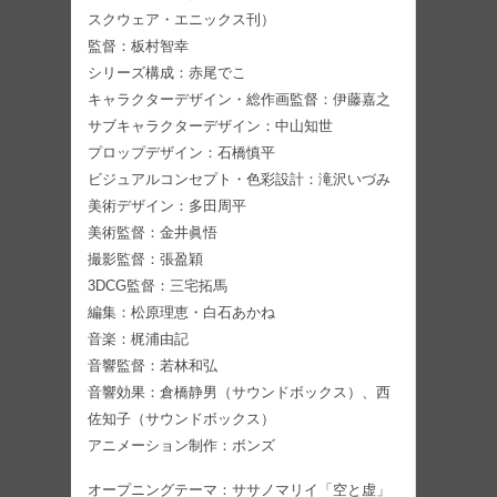
スクウェア・エニックス刊）
監督：板村智幸
シリーズ構成：赤尾でこ
キャラクターデザイン・総作画監督：伊藤嘉之
サブキャラクターデザイン：中山知世
プロップデザイン：石橋慎平
ビジュアルコンセプト・色彩設計：滝沢いづみ
美術デザイン：多田周平
美術監督：金井眞悟
撮影監督：張盈穎
3DCG監督：三宅拓馬
編集：松原理恵・白石あかね
音楽：梶浦由記
音響監督：若林和弘
音響効果：倉橋静男（サウンドボックス）、西
佐知子（サウンドボックス）
アニメーション制作：ボンズ
オープニングテーマ：ササノマリイ「空と虚」