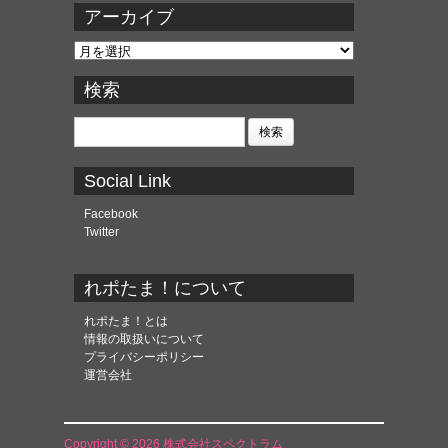
アーカイブ
ア
ー
カ
検索
イ
ブ
検
索:
Social Link
Facebook
Twitter
れポたま！について
れポたま！とは
情報の取扱いについて
プライバシーポリシー
運営会社
Copyright © 2026 株式会社スペクトラム