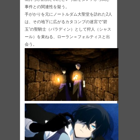
事件との関連性を疑う。
手がかりを元にノートルダム大聖堂を訪れた2人
は、その地下に広がるカタコンブの迷宮で“碧
玉”の聖騎士（パラディン）として狩人（シャス
ール）を束ねる、ローラン＝フォルティスと出
会う。