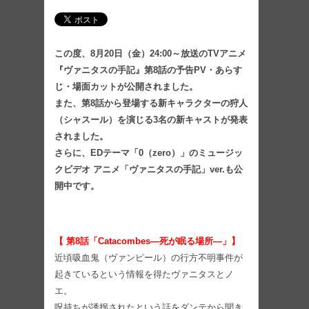
この度、
8
月20日（金）
24:00
～
放送のTVアニメ
『ヴァニタスの手記』第8話の予告PV・あらす
じ・場面カットが公開されました。
また、第8話から登場する新キャラクターの
狩人
（シャスール）を演じる3名の新キャストが発表
されました。
さらに、EDテーマ「0（zero）」のミュージッ
クビデオ アニメ「ヴァニタスの手記」ver.も公
開中です。
【 第8話「
Catacombes
―死が眠る場所―」】
近頃吸血鬼（ヴァンピール）の行方不明事件が
起きているという情報を得たヴァニタスとノ
エ。
呪持ちが誘拐されたという話をダンテから聞き