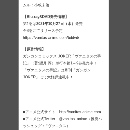
ムル：小牧未侑
【Blu-ray&DVD
発売情報】
第1巻は
2021年10月27日（水）
発売
全8巻にてリリース予定
https://vanitas-anime.com/bddvd/
【
原作情報】
ガンガンコミックス JOKER「ヴァニタスの手
記」（著:望月 淳）単行本第1～9巻発売中！
「ヴァニタスの手記」は月刊「ガンガン
JOKER」にて大好評連載中！
■アニメ公式サイト
http://vanitas-anime.com
■アニメ公式Twitter @vanitas_anime（推奨ハ
ッシュタグ：#ヴァニタス）