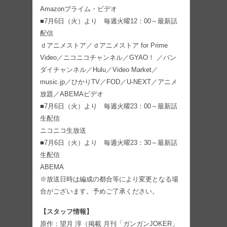
Amazonプライム・ビデオ
■7月6日（火）より 毎週火曜12：00～最新話
配信
ｄアニメストア／ｄアニメストア for Prime
Video／ニコニコチャンネル／GYAO！ ／バン
ダイチャンネル／Hulu／Video Market／
music.jp／ひかりTV／FOD／U-NEXT／アニメ
放題／ABEMAビデオ
■7月6日（火）より 毎週火曜23：00～最新話
生配信
ニコニコ生放送
■7月6日（火）より 毎週火曜23：30～最新話
生配信
ABEMA
※放送日時は編成の都合等により変更となる場
合がございます。予めご了承ください。
【スタッフ情報】
原作：望月 淳（掲載 月刊「ガンガンJOKER」