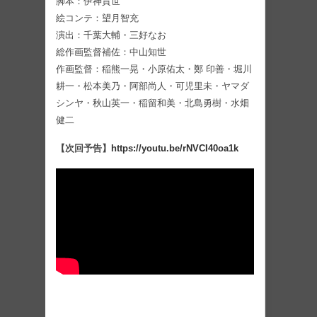
脚本：伊神貴世
絵コンテ：望月智充
演出：千葉大輔・三好なお
総作画監督補佐：中山知世
作画監督：稲熊一晃・小原佑太・鄭 印善・堀川
耕一・松本美乃・阿部尚人・可児里未・ヤマダ
シンヤ・秋山英一・稲留和美・北島勇樹・水畑
健二
【次回予告】
https://youtu.be/rNVCI40oa1k