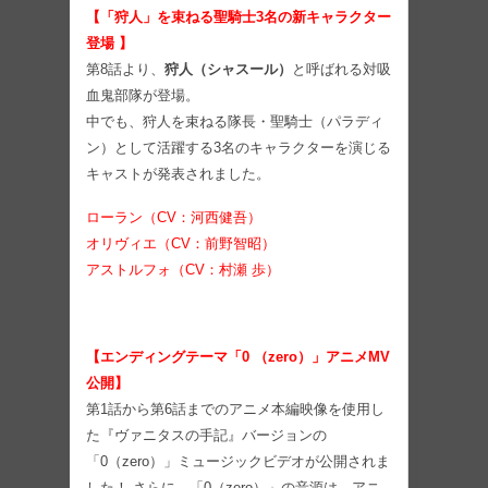
【
「狩人」
を束ねる聖騎士3名の新キャラクター
登場
】
第8話より、
狩人（シャスール）
と呼ばれる対吸
血鬼部隊が登場。
中でも、狩人を束ねる隊長・聖騎士（パラディ
ン）として活躍する3名のキャラクターを演じる
キャストが発表されました。
ローラン（CV：河西健吾）
オリヴィエ（CV：前野智昭）
アストルフォ（CV：村瀬 歩）
【エンディングテーマ「
0 （zero）
」アニメMV
公開】
第1話から第6話までのアニメ本編映像を使用し
た『ヴァニタスの手記』バージョンの
「0（zero）」ミュージックビデオが公開されま
した！ さらに、「0（zero）」の音源は、アニ