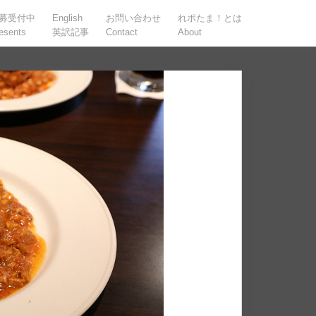
募受付中
English
お問い合わせ
れポたま！とは
esents
英訳記事
Contact
About