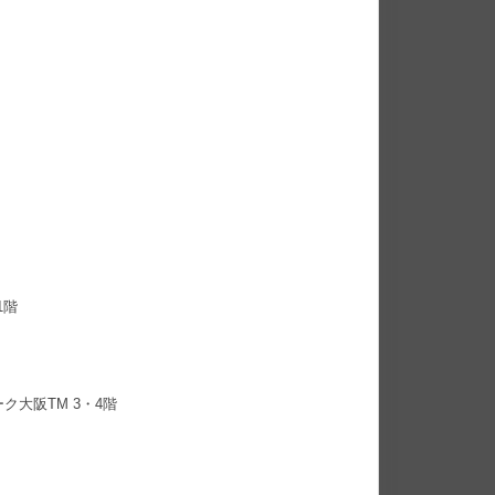
1階
ク大阪TM 3・4階