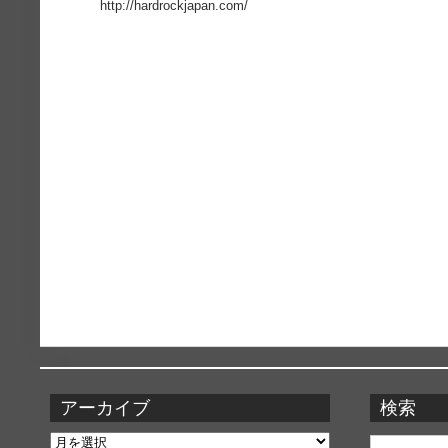
http://hardrockjapan.com/
アーカイブ
検索
ア
検