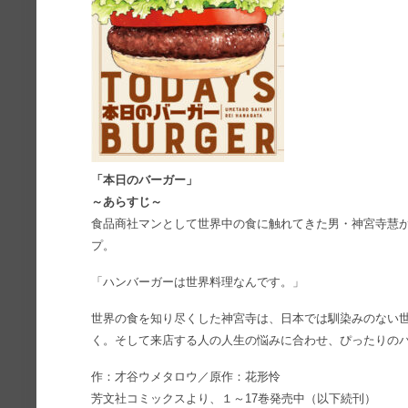
「本日のバーガー」
～あらすじ～
食品商社マンとして世界中の食に触れてきた男・神宮寺慧
プ。
「ハンバーガーは世界料理なんです。」
世界の食を知り尽くした神宮寺は、日本では馴染みのない
く。そして来店する人の人生の悩みに合わせ、ぴったりの
作：才谷ウメタロウ／原作：花形怜
芳文社コミックスより、１～17巻発売中（以下続刊）