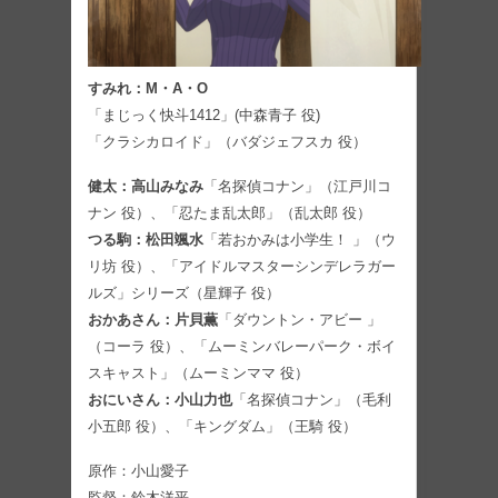
すみれ：M・A・O
「まじっく快斗1412」(中森青子 役)
「クラシカロイド」（バダジェフスカ 役）
健太：高山みなみ
「名探偵コナン」（江戸川コ
ナン 役）、「忍たま乱太郎」（乱太郎 役）
つる駒：松田颯水
「若おかみは小学生！ 」（ウ
リ坊 役）、「アイドルマスターシンデレラガー
ルズ」シリーズ（星輝子 役）
おかあさん：片貝薫
「ダウントン・アビー 」
（コーラ 役）、「ムーミンバレーパーク・ボイ
スキャスト」（ムーミンママ 役）
おにいさん：小山力也
「名探偵コナン」（毛利
小五郎 役）、「キングダム」（王騎 役）
原作：小山愛子
監督：鈴木洋平