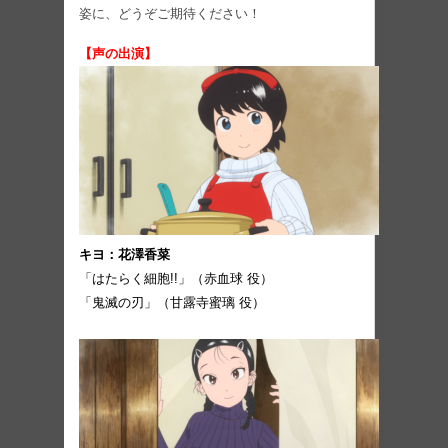
姿に、どうぞご期待ください！
【声の出演】
キヨ：花澤香菜
「はたらく細胞!!」（赤血球 役）
「鬼滅の刃」（甘露寺蜜璃 役）