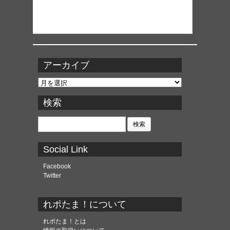
アーカイブ
ア
ー
カ
検索
イ
ブ
検
索:
Social Link
Facebook
Twitter
れポたま！について
れポたま！とは