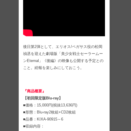
後日第2弾として、エリオス/ペガサス役の松岡
禎丞を迎えた劇場版「美少女戦士セーラームー
ンEternal」《後編》の映像も公開する予定との
こと。続報を楽しみにしておこう。
『商品概要』
【初回限定版Blu-ray】
■価格：15,000円(税抜13,636円)
■形態：Blu-ray2枚組+CD2枚組
■品番：KIXA-90915～6
■収録内容：