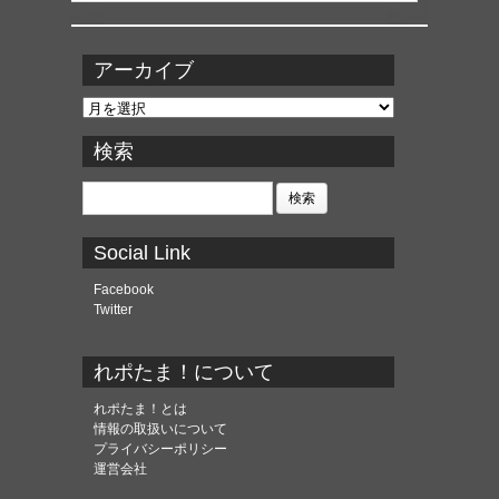
アーカイブ
ア
ー
カ
検索
イ
ブ
検
索:
Social Link
Facebook
Twitter
れポたま！について
れポたま！とは
情報の取扱いについて
プライバシーポリシー
運営会社