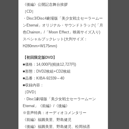
《後編》公開記念舞台挨拶
［CD］
・Disc3/Disc4劇場版「美少女戦士セーラームー
ンEternal」オリジナル・サウンドトラック(「月
色Chainon」/「Moon Effect」映画サイズ入り)
スペシャルブックレット(大判サイズ：
H280mm×W175mm)
【初回限定版DVD】
■価格：14,000円(税抜12,727円)
■形態：DVD2枚組+CD2枚組
■品番：KIBA-92339～40
■収録内容：
［DVD］
・Disc1劇場版「美少女戦士セーラームーン
Eternal」《前編》/《後編》
※音声特典：オーディオコメンタリー
《前編》福圓美里、野島健児
《後編》福圓美里、野島健児、松岡禎丞