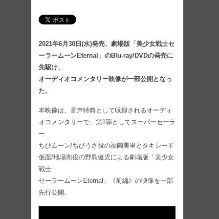
2021年6月30日(水)発売、劇場版「美少女戦士セ
ーラームーンEternal」のBlu-ray/DVDの発売に
先駆け、
オーディオコメンタリー映像が一部公開となっ
た。
本映像は、音声特典として収録されるオーディ
オコメンタリーで、第1弾としてスーパーセーラ
ー
ちびムーン/ちびうさ役の福圓美里とタキシード
仮面/地場衛役の野島健児による劇場版「美少女
戦士
セーラームーンEternal」《前編》の映像を一部
先行公開。