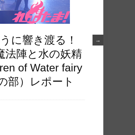
ように響き渡る！
→
魔法陣と水の妖精
en of Water fairy
夜の部）レポート