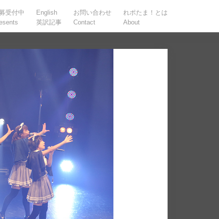
募受付中
English
お問い合わせ
れポたま！とは
esents
英訳記事
Contact
About