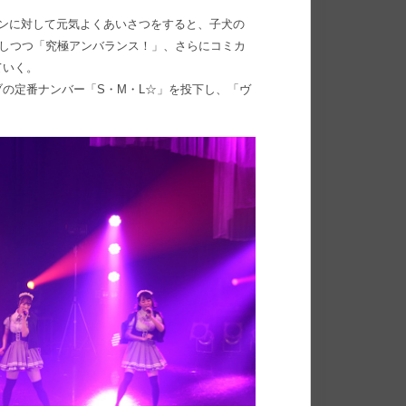
ンに対して元気よくあいさつをすると、子犬の
うながしつつ「究極アンバランス！」、さらにコミカ
ていく。
の定番ナンバー「S・M・L☆」を投下し、「ヴ