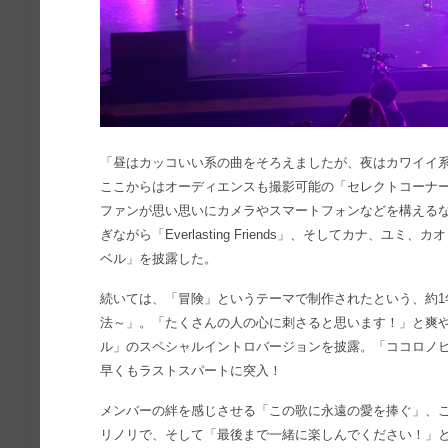
「昼はカッコいい系の曲をそろえましたが、夜はカワイイ
ここからはオーディエンスも撮影可能の「セレクトコーナ
ファンが思い思いにカメラやスマートフォンなどを構える
ぎながら「Everlasting Friends」、そしてカナ、
ベル」を披露した。
続いては、「冒険」というテーマで制作されたという、約1年ぶり
法～」。「たくさんの人の心に刺さると思います！」と爽
ル」のスペシャルイントロバージョンを披露。「ココロノヒカリ」、
早くもラストスパートに突入！
メンバーの絆を感じさせる「この歌に永遠の愛を捧ぐ」、
リノリで、そして「最後まで一緒に楽しんでください！」