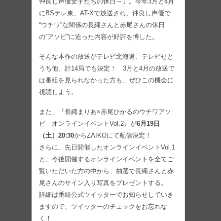
仲良し声優女子たちの休日～』。今年3月と4月
にBSテレ東、AT-Xで放送され、仲良し声優で
“ウチワ”な関係の長縄さんと赤尾さんの休日
の”アソビ”に迫った内容が好評を博した。
そんな本作の放送がテレビ北海道、テレビせと
うち他、計14局でも決定！ 3月と4月の放送で
は番組を見られなかった方も、ぜひこの機会に
視聴しよう。
また、『長縄まりあ×赤尾ひかるのウチワアソ
ビ オンラインイベントVol.2』が
6月19日
（土）20:30
からZAIKOにて配信決定！
さらに、先日開催したオンラインイベントVol.1
と、今後開催するオンラインイベントを全てご
覧いただいた方の中から、抽選で長縄さんと赤
尾さんのサイン入り写真をプレゼントする。
詳細は番組公式ツイッターでお知らせしていき
ますので、ツイッターのチェックをお忘れな
く！