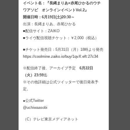
イベント名：『長縄まりあ×赤尾ひかるのウチ
ワアソビ オンラインイベントVol.2』
開催日時：6月19日(土)20:30～
出演：長縄まりあ、赤尾ひかる
■配信サイト：ZAIKO
■ライヴ配信視聴チケット：￥2,000（税込）
■チケット発売日：5月31日（月）18時より発売
https://coolmine.zaiko.io/buy/1qvX:eft:27c34
※配信終了後、アーカイブ予定
6月22日
（火）23:59
迄
※その他詳細は公式ツイッターで後日発表予
定。
●公式Twitter
@uchiwaasobi
（C）テレビ東京メディアネット