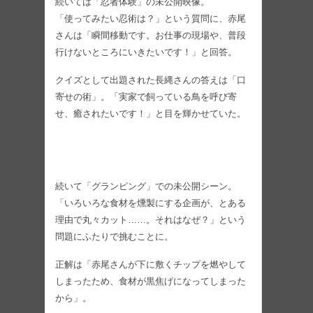
続いては「忍者体験」の未公開映像。
「使ってみたい忍術は？」という質問に、赤尾
さんは「瞬間移動です。お仕事の現場や、普段
行けないところにいきたいです！」と回答。
クイズとして出題された長縄さんの答えは「口
寄せの術」。「実家で飼っている鳥を呼び寄
せ、癒されたいです！」と目を輝かせていた。
続いて「グランピング」での未公開シーン。
「いろいろな食材を燻製にする企画が、とある
理由で丸々カット……。それはなぜ？」という
問題にふたりで挑むことに。
正解は「赤尾さんが下に敷くチップを燃やして
しまったため、食材が黒焦げになってしまった
から」。