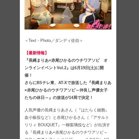
＜Text・Photo／ダンディ佐伯＞
【最新情報】
『長縄まりあ×赤尾ひかるのウチワアソビ オ
ンラインイベントVol.2』は6月19日(土)に開
催！
さらにBSテレ東、AT-Xで放送した『長縄まりあ
×赤尾ひかるのウチワアソビ～仲良し声優女子
たちの休日～』の放送が14局で決定！
人気声優の長縄まりあさん（『はたらく細胞』
血小板役など）と赤尾ひかるさん（『アサルト
リリィ BOUQUET』一柳梨璃役など）が出演す
る『長縄まりあ×赤尾ひかるのウチワアソビ～