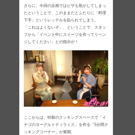
さらに、今回の企画ではピザも焦がしてしまっ
たということで、このままだとふたりに「料理
下手」というレッテルを貼られてしまう。
「これはよくないぞ」、ということで、スタッ
フから「イベント中にスイーツを作ってリベン
ジしてください」との指示が！
ここからは、特製のクッキングスペースで「イ
チゴのヨーグルトティラミス」を作る「5分間ク
ッキングコーナー」が展開。