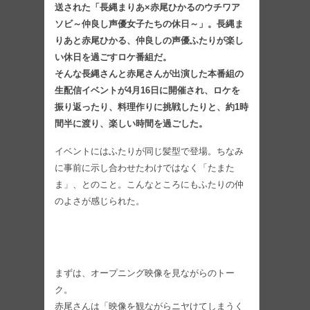
送された「長縄まりあ×赤尾ひかるのウチワア
ソビ～仲良し声優女子たちの休日～」。長縄ま
りあと赤尾ひかる、仲良しの声優ふたりが楽し
い休日を過ごすロケ番組だ。
そんな長縄さんと赤尾さんが出演した本番組の
生配信イベントが4月16日に開催され、ロケを
振り返ったり、料理作りに挑戦したりと、約1時
間半に渡り、楽しい時間を過ごした。
イベントにはふたりが同じ髪型で登場。ちなみ
に事前に示し合わせたわけではなく「たまた
ま」、とのこと。こんなところにもふたりの仲
のよさが感じられた。
まずは、オープニング映像を見ながらのトー
ク。
赤尾さんは「映像を観ながらニヤけてしまうく