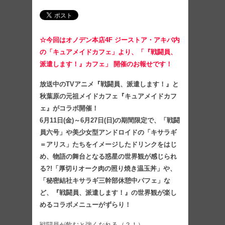
☆今回はオノデン本店4F ジーストア・アキバ内
の「キュアメイドカフェ」より、「『戦闘員、
派遣します！』カフェ」 開催のお報せです！
放送中のTVアニメ『戦闘員、派遣します！』と
秋葉原の元祖メイドカフェ『キュアメイドカフ
ェ』がコラボ開催！
6月11日(金)～6月27日(日)の期間限定で、「戦闘
員六号」や美少女型アンドロイドの「キサラギ
＝アリス」たちをイメージしたドリンクをはじ
め、物語の舞台となる惑星の世界観が感じられ
る?!「厚切りオーク肉の照り焼き温玉丼」や、
「秘密結社キサラギ三幹部休憩中パフェ」な
ど、『戦闘員、派遣します！』の世界観が楽し
めるコラボメニューがずらり！
戦闘員が飲むと強くなれる（？！）