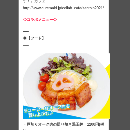
す！』カフェ
http://www.curemaid.jp/collab_cafe/sentoin2021/
◇コラボメニュー◇
—–
◆【フード】
—–
・厚切りオーク肉の照り焼き温玉丼 1200円(税