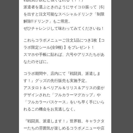
派遣者を選ぶときのようにサイコロ振って［6］
を出すと注文可能なスペシャルドリンク「制限
解除!!ドリンク」もご用意。
ぜひチャレンジして味わってみてくださいね！
これらコラボメニューご注文1品につき1枚【コ
ラボ限定シール(全9種) 】をプレゼント！
スマホや手帳に貼れば、六号やアリスたちがあ
なたのそばに。
コラボ期間中、店内にて『戦闘員、派遣しま
す！』グッズの先行販売も実施予定。
アスタロト＆ベリアル＆リリス＆アリスの姿が
デザインされた「フルカラーマグカップ」や
「フルカラーパスケース」をいち早く手にいら
れるこの機会をお見逃しなく。
『戦闘員、派遣します！』世界観、キャラクタ
ーたちの雰囲気が楽しめるコラボメニューや店