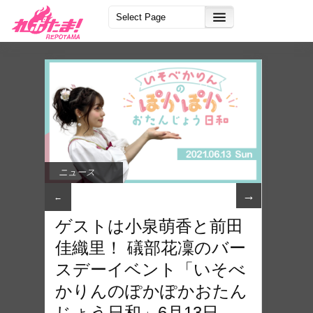
ニュース
→
←
ゲストは小泉萌香と前田
佳織里！ 礒部花凜のバー
スデーイベント「いそべ
かりんのぽかぽかおたん
じょう日和」6月13日