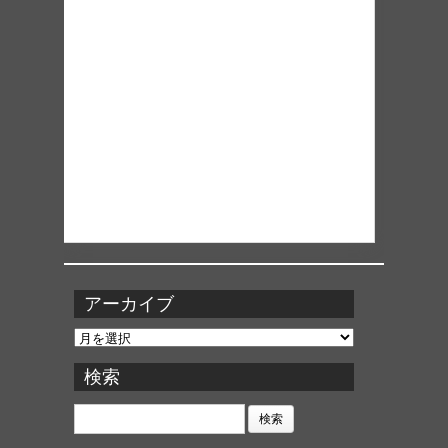
アーカイブ
ア
ー
カ
検索
イ
ブ
検
索: