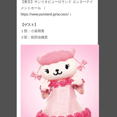
【東京】サンリオピューロランド エンターテイ
メントホール （
https://www.puroland.jp/access/
）
【ゲスト】
１部：小泉萌香
２部：前田佳織里