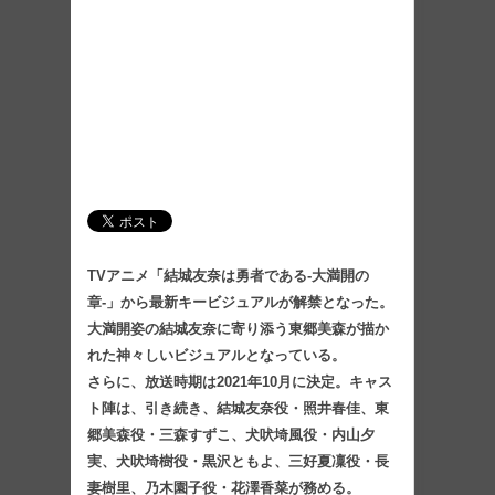
TVアニメ「結城友奈は勇者である-大満開の
章-」から最新キービジュアルが解禁となった。
大満開姿の結城友奈に寄り添う東郷美森が描か
れた神々しいビジュアルとなっている。
さらに、放送時期は2021年10月に決定。キャス
ト陣は、引き続き、結城友奈役・照井春佳、東
郷美森役・三森すずこ、犬吠埼風役・内山夕
実、犬吠埼樹役・黒沢ともよ、三好夏凜役・長
妻樹里、乃木園子役・花澤香菜が務める。