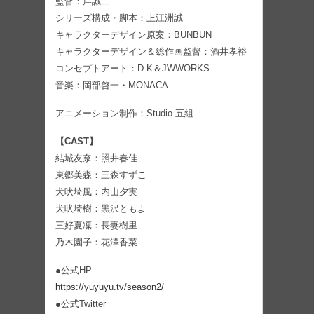
監督：岸誠二
シリーズ構成・脚本：上江洲誠
キャラクターデザイン原案：BUNBUN
キャラクターデザイン＆総作画監督：酒井孝裕
コンセプトアート：D.K＆JWWORKS
音楽：岡部啓一・MONACA
アニメーション制作：Studio 五組
【CAST】
結城友奈：照井春佳
東郷美森：三森すずこ
犬吠埼風：内山夕実
犬吠埼樹：黒沢ともよ
三好夏凜：長妻樹里
乃木園子：花澤香菜
●公式HP
https://yuyuyu.tv/season2/
●公式Twitter