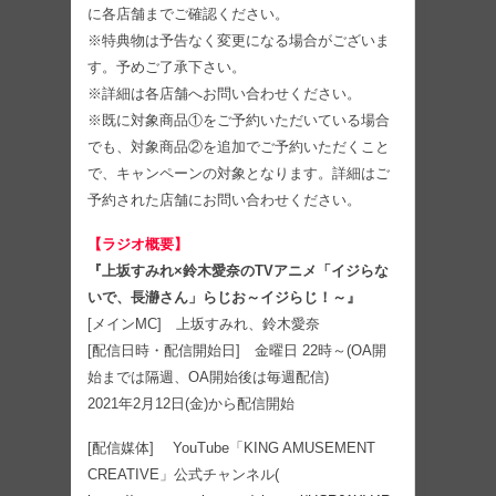
に各店舗までご確認ください。
※特典物は予告なく変更になる場合がございま
す。予めご了承下さい。
※詳細は各店舗へお問い合わせください。
※既に対象商品①をご予約いただいている場合
でも、対象商品②を追加でご予約いただくこと
で、キャンペーンの対象となります。詳細はご
予約された店舗にお問い合わせください。
【ラジオ概要】
『上坂すみれ×鈴木愛奈のTVアニメ「イジらな
いで、長瀞さん」らじお～イジらじ！～』
[メインMC] 上坂すみれ、鈴木愛奈
[配信日時・配信開始日] 金曜日 22時～(OA開
始までは隔週、OA開始後は毎週配信)
2021年2月12日(金)から配信開始
[配信媒体] YouTube「KING AMUSEMENT
CREATIVE」公式チャンネル(