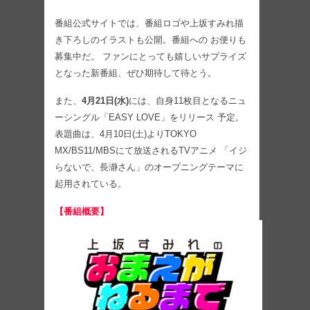
番組公式サイトでは、番組ロゴや上坂すみれ描
き下ろしのイラストも公開。番組への お便りも
募集中だ。 ファンにとっても嬉しいサプライズ
となった新番組、ぜひ期待して待とう。
また、
4月21日(水)
には、自身11枚目となるニュ
ーシングル「EASY LOVE」をリリース 予定。
表題曲は、4月10日(土)よりTOKYO
MX/BS11/MBSにて放送されるTVアニメ 「イジ
らないで、長瀞さん」のオープニングテーマに
起用されている。
【番組概要】