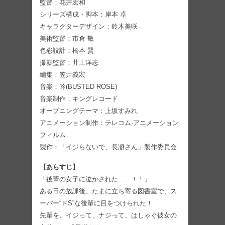
監督：花井宏和
シリーズ構成・脚本：岸本 卓
キャラクターデザイン：鈴木美咲
美術監督：市倉 敬
色彩設計：橋本 賢
撮影監督：井上洋志
編集：笠井義宏
音楽：吟(BUSTED ROSE)
音楽制作：キングレコード
オープニングテーマ：上坂すみれ
アニメーション制作：テレコム·アニメーション
フィルム
製作：「イジらないで、長瀞さん」製作委員会
【あらすじ】
「後輩の女子に泣かされた……！！」
ある日の放課後、たまに立ち寄る図書室で、ス
ーパー“ドS”な後輩に目をつけられた！
先輩を、イジって、ナジって、はしゃぐ彼女の