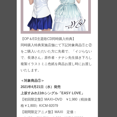
【OP＆ED主題歌CD同時購入特典】
同時購入特典実施店舗にて下記対象商品①と②
をご購入いただいた方に先着で、「イジらない
で、長瀞さん」原作者・ナナシ先生描き下ろし
複製イラストミニ色紙を商品お渡し時にお渡し
いたします。
＜対象商品①＞
2021年4月21日（水）発売
上坂すみれ11thシングル「EASY LOVE」
【初回限定盤】MAXI+DVD ￥1,980（税抜価
格￥1,800）KICM-92079
【期間限定アニメ盤】MAXI 定価：