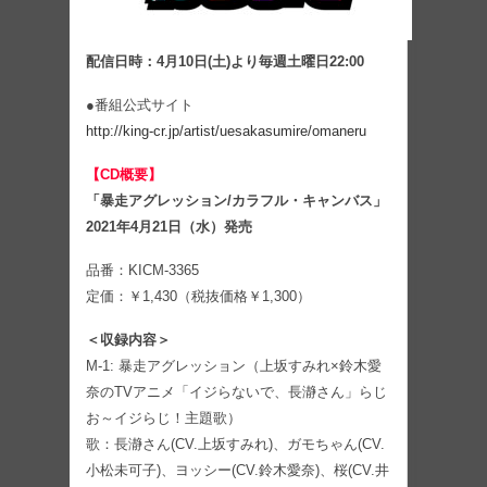
配信日時：4月10日(土)より毎週土曜日22:00
●番組公式サイト
http://king-cr.jp/artist/uesakasumire/omaneru
【CD概要】
「暴走アグレッション/カラフル・キャンバス」
2021年4月21日（水）発売
品番：KICM-3365
定価：￥1,430（税抜価格￥1,300）
＜収録内容＞
M-1: 暴走アグレッション（上坂すみれ×鈴木愛
奈のTVアニメ「イジらないで、長瀞さん」らじ
お～イジらじ！主題歌）
歌：長瀞さん(CV.上坂すみれ)、ガモちゃん(CV.
小松未可子)、ヨッシー(CV.鈴木愛奈)、桜(CV.井