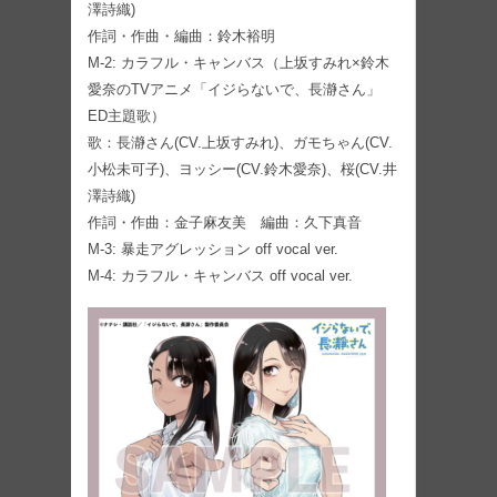
澤詩織)
作詞・作曲・編曲：鈴木裕明
M-2: カラフル・キャンバス（上坂すみれ×鈴木
愛奈のTVアニメ「イジらないで、長瀞さん」
ED主題歌）
歌：長瀞さん(CV.上坂すみれ)、ガモちゃん(CV.
小松未可子)、ヨッシー(CV.鈴木愛奈)、桜(CV.井
澤詩織)
作詞・作曲：金子麻友美 編曲：久下真音
M-3: 暴走アグレッション off vocal ver.
M-4: カラフル・キャンバス off vocal ver.