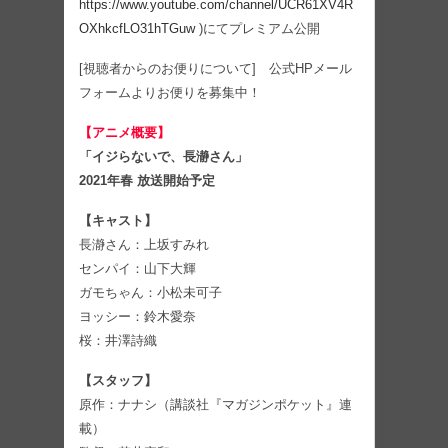
https://www.youtube.com/channel/UCR61XV4R
OXhkcfLO31hTGuw
)にてプレミアム公開
[視聴者からのお便りについて] 公式HPメール
フォームよりお便りを募集中！
【アニメ概要】
「イジらないで、長瀞さん」
2021年春 放送開始予定
【キャスト】
長瀞さん：上坂すみれ
センパイ：山下大輝
ガモちゃん：小松未可子
ヨッシー：鈴木愛奈
桜：井澤詩織
【スタッフ】
原作：ナナシ（講談社『マガジンポケット』連
載）