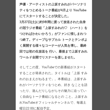
声優・アーティストの上坂すみれがパーソナリ
ティをつとめるトーク番組が4月より YouTube
にてスタートすることが決定した。
3月27日(土)に約5年間に渡って放送された自身
の冠ラジオ番組「上坂すみれの♡ （ハート）を
つければかわいかろう」がファンに惜しまれつ
つ終了。ディープなサブカル トークとテンポよ
く展開する様々なコーナーが人気を博し、最終
回では初の生放送を 行い、最後まで上坂すみれ
ワールド全開でリスナーを楽しませた。
そしてこの度、YouTubeでの新番組がスタート
することが発表された。タイトルは「上坂 すみ
れのおまえがねるまで」。本番組は、上坂すみ
れがパーソナリティをつとめ、好き なことを語
ったり、遊んだりしながらその魅力に迫ってい
く自由なトーク番組になるとの こと。上坂すみ
れYouTubeオフィシャルチャンネルで、毎週土
曜日22:00に配信予定。