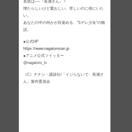
名前は──『長瀞さん』！
憎たらしいけど愛おしい。苦しいのに傍にいた
い。
あなたの中の何かが目覚める、“Sデレ少女”の物
語。
●公式HP
https://www.nagatorosan.jp
●アニメ公式ツイッター
@nagatoro_tv
（C）ナナシ・講談社/「イジらないで、長瀞さ
ん」製作委員会