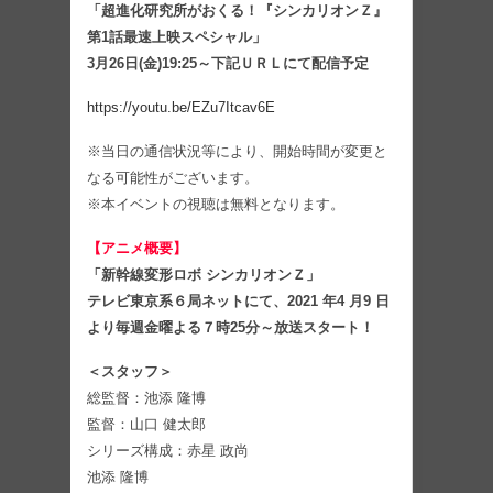
「超進化研究所がおくる！『シンカリオンＺ』
第1話最速上映スペシャル」
3月26日(金)19:25～下記ＵＲＬにて配信予定
https://youtu.be/EZu7Itcav6E
※当日の通信状況等により、開始時間が変更と
なる可能性がございます。
※本イベントの視聴は無料となります。
【アニメ概要】
「新幹線変形ロボ シンカリオンＺ」
テレビ東京系６局ネットにて、2021 年4 月9 日
より毎週金曜よる７時25分～放送スタート！
＜スタッフ＞
総監督：池添 隆博
監督：山口 健太郎
シリーズ構成：赤星 政尚
池添 隆博