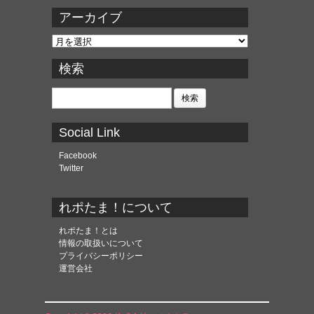
アーカイブ
ア
ー
カ
検索
イ
ブ
検
索:
Social Link
Facebook
Twitter
れポたま！について
れポたま！とは
情報の取扱いについて
プライバシーポリシー
運営会社