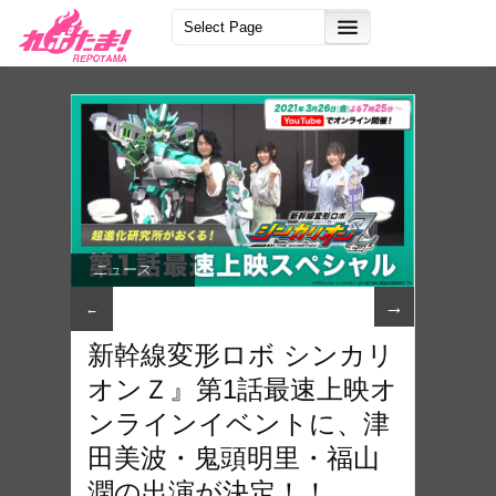
ニュース
→
←
新幹線変形ロボ シンカリ
オンＺ』第1話最速上映オ
ンラインイベントに、津
田美波・鬼頭明里・福山
潤の出演が決定！！