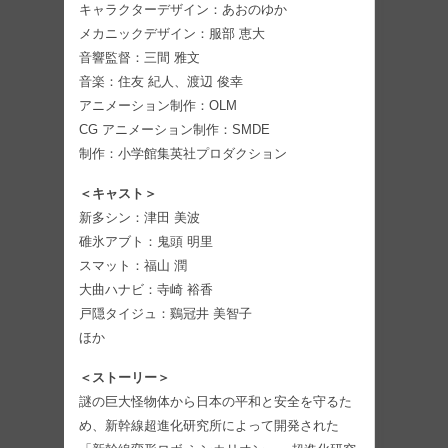
キャラクターデザイン：あおのゆか
メカニックデザイン：服部 恵大
音響監督：三間 雅文
音楽：住友 紀人、渡辺 俊幸
アニメーション制作：OLM
CG アニメーション制作：SMDE
制作：小学館集英社プロダクション
＜キャスト＞
新多シン：津田 美波
碓氷アブト：鬼頭 明里
スマット：福山 潤
大曲ハナビ：寺崎 裕香
戸隠タイジュ：鷄冠井 美智子
ほか
＜ストーリー＞
謎の巨大怪物体から日本の平和と安全を守るた
め、新幹線超進化研究所によって開発された