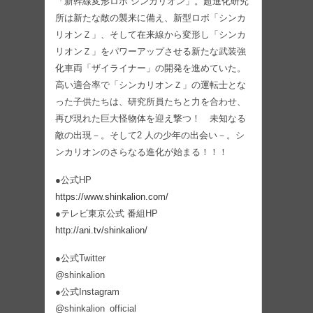
「新幹線変形ロボ シンカリオン」。超進化研究
所は新たな敵の襲来に備え、新型ロボ「シンカ
リオンＺ」、そして在来線から変形し「シンカ
リオンＺ」をパワーアップさせる新たな武装強
化車両「ザイライナー」の開発を進めていた。
高い適合率で「シンカリオンＺ」の運転士とな
った子供たちは、研究所員たちと力を合わせ、
再び現れた巨大怪物体を迎え撃つ！ 未知なる
敵の出現－。そして2 人の少年の出会い－。シ
ンカリオンのさらなる進化が始まる！！！
●公式HP
https://www.shinkalion.com/
●テレビ東京公式 番組HP
http://ani.tv/shinkalion/
●公式Twitter
@shinkalion
●公式Instagram
@shinkalion_official