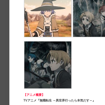
【アニメ概要】
TVアニメ『無職転生 ～異世界行ったら本気だす～』