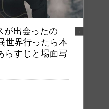
スが出会ったの
→
～異世界行ったら本
あらすじと場面写