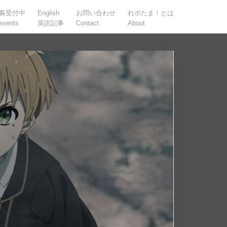
募受付中
English
お問い合わせ
れポたま！とは
esents
英訳記事
Contact
About