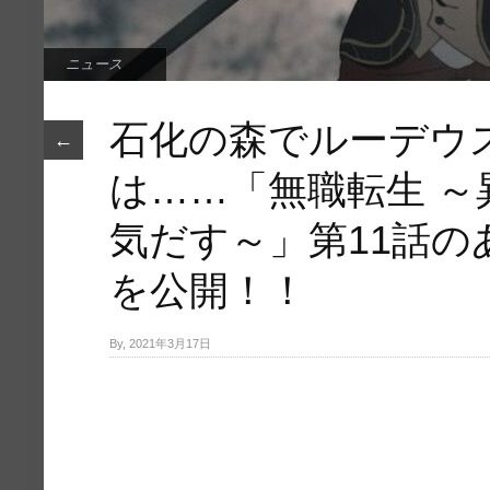
ニュース
石化の森でルーデウ
←
は……「無職転生 
気だす～」第11話の
を公開！！
By, 2021年3月17日