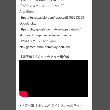
▽ダウンロードはこちらから▽
App Store：
https://itunes.apple.com/jp/app/id1455593393
Google play：
https://play.google.com/store/apps/details?
id=com.dmmgames.soukoumusume
DMM GAMES：
http://pc-
play.games.dmm.com/play/soukou/
【装甲娘】PV-キャラクター紹介編-
■『装甲娘 ミゼレムクライシス』公式サイト