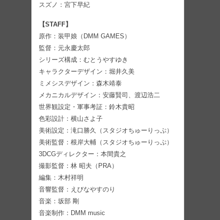
スズノ：宮下早紀
【STAFF】
原作：装甲娘（DMM GAMES）
監督：元永慶太郎
シリーズ構成：むとうやすゆき
キャラクターデザイン：堀井久美
ミメシスデザイン：森木靖泰
メカニカルデザイン：安藤賢司、渡辺浩二
世界観設定・軍事考証：鈴木貴昭
色彩設計：横山さよ子
美術設定：滝口勝久（スタジオちゅーりっぷ）
美術監督：根岸大輔（スタジオちゅーりっぷ）
3DCGディレクター：本間貴之
撮影監督：林 昭夫（PRA）
編集：木村祥明
音響監督：えびなやすのり
音楽：坂部 剛
音楽制作：DMM music