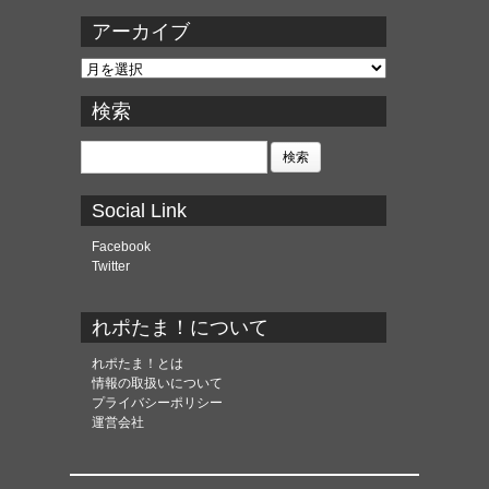
アーカイブ
ア
ー
カ
検索
イ
ブ
検
索:
Social Link
Facebook
Twitter
れポたま！について
れポたま！とは
情報の取扱いについて
プライバシーポリシー
運営会社