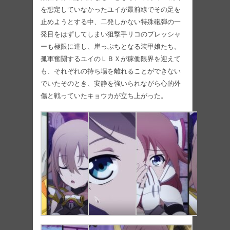
を想定していなかったユイが最前線でその足を
止めようとする中、二発しかない特殊砲弾の一
発目をはずしてしまい狙撃手リコのプレッシャ
ーも極限に達し、崖っぷちとなる装甲娘たち。
孤軍奮闘するユイのＬＢＸが稼働限界を迎えて
も、それぞれの持ち場を離れることができない
でいたそのとき、安静を強いられながら心的外
傷と戦っていたキョウカが立ち上がった。