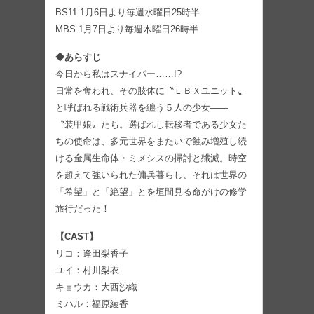
BS11 1月6日より毎週水曜日25時半
MBS 1月7日より毎週木曜日26時半
◆あらすじ
今日から私はスナイパー……!?
日常を奪われ、その肢体に〝ＬＢＸユニット〟
と呼ばれる戦術兵器を纏う５人の少女――
〝装甲娘〟たち。選ばれし転移者である少女た
ちの使命は、多元世界をまたいで蝕み増殖し続
ける金属生命体・ミメシスの掃討と殲滅。時空
を超えて強いられた傭兵暮らし、それは世界の
「希望」と「絶望」とを垣間見る命がけの修学
旅行だった！
【CAST】
リコ：逢田梨香子
ユイ：村川梨衣
キョウカ：大西沙織
ミハル：福原綾香