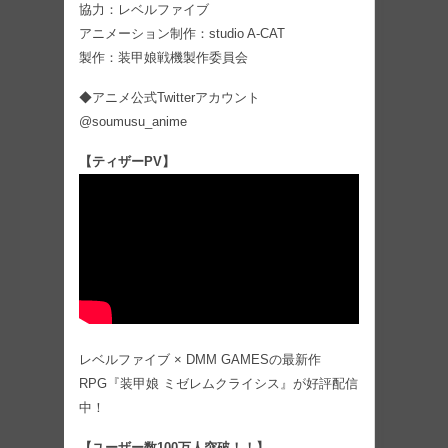
協力：レベルファイブ
アニメーション制作：studio A-CAT
製作：装甲娘戦機製作委員会
◆アニメ公式Twitterアカウント
@soumusu_anime
【ティザーPV】
レベルファイブ × DMM GAMESの最新作
RPG『装甲娘 ミゼレムクライシス』が好評配信
中！
【ユーザー数100万人突破！！】