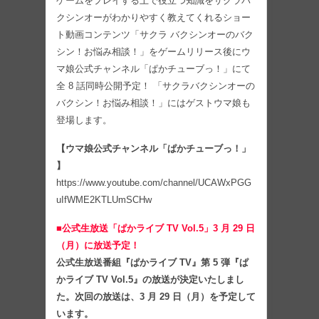
ゲームをプレイする上で役立つ知識をサクラバ
クシンオーがわかりやすく教えてくれるショー
ト動画コンテンツ「サクラ バクシンオーのバク
シン！お悩み相談！」をゲームリリース後にウ
マ娘公式チャンネル「ぱかチューブっ！」にて
全 8 話同時公開予定！ 「サクラバクシンオーの
バクシン！お悩み相談！」にはゲストウマ娘も
登場します。
【ウマ娘公式チャンネル「ぱかチューブっ！」
】
https://www.youtube.com/channel/UCAWxPGG
uIfWME2KTLUmSCHw
■公式生放送「ぱかライブ TV Vol.5」3 月 29 日
（月）に放送予定！
公式生放送番組『ぱかライブ TV』第 5 弾『ぱ
かライブ TV Vol.5』の放送が決定いたしまし
た。次回の放送は、3 月 29 日（月）を予定して
います。