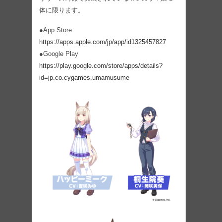
体に限ります。
●App Store
https://apps.apple.com/jp/app/id1325457827
●Google Play
https://play.google.com/store/apps/details?
id=jp.co.cygames.umamusume