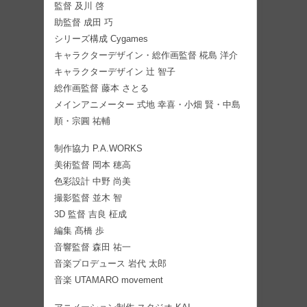
監督 及川 啓
助監督 成田 巧
シリーズ構成 Cygames
キャラクターデザイン・総作画監督 椛島 洋介
キャラクターデザイン 辻 智子
総作画監督 藤本 さとる
メインアニメーター 式地 幸喜・小畑 賢・中島
順・宗圓 祐輔
制作協力 P.A.WORKS
美術監督 岡本 穂高
色彩設計 中野 尚美
撮影監督 並木 智
3D 監督 吉良 柾成
編集 髙橋 歩
音響監督 森田 祐一
音楽プロデュース 岩代 太郎
音楽 UTAMARO movement