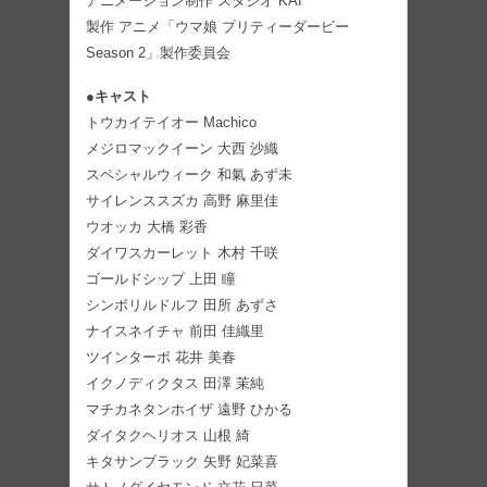
アニメーション制作 スタジオ KAI
製作 アニメ「ウマ娘 プリティーダービー
Season 2」製作委員会
●キャスト
トウカイテイオー Machico
メジロマックイーン 大西 沙織
スペシャルウィーク 和氣 あず未
サイレンススズカ 高野 麻里佳
ウオッカ 大橋 彩香
ダイワスカーレット 木村 千咲
ゴールドシップ 上田 瞳
シンボリルドルフ 田所 あずさ
ナイスネイチャ 前田 佳織里
ツインターボ 花井 美春
イクノディクタス 田澤 茉純
マチカネタンホイザ 遠野 ひかる
ダイタクヘリオス 山根 綺
キタサンブラック 矢野 妃菜喜