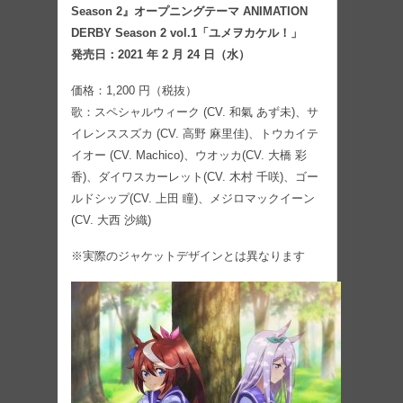
Season 2』オープニングテーマ ANIMATION
DERBY Season 2 vol.1「ユメヲカケル！」
発売日：2021 年 2 月 24 日（水）
価格：1,200 円（税抜）
歌：スペシャルウィーク (CV. 和氣 あず未)、サ
イレンススズカ (CV. 高野 麻里佳)、トウカイテ
イオー (CV. Machico)、ウオッカ(CV. 大橋 彩
香)、ダイワスカーレット(CV. 木村 千咲)、ゴー
ルドシップ(CV. 上田 瞳)、メジロマックイーン
(CV. 大西 沙織)
※実際のジャケットデザインとは異なります