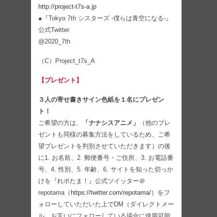
http://project-t7s-a.jp
●『Tokyo 7th シスターズ -僕らは⻘空になる-』
公式Twitter
@2020_7th
（C）Project_t7s_A
【プレゼント】
３人の寄せ書きサイン色紙を１名にプレゼン
ト！
ご希望の方は、
「ナナシスアニメ」
（他のプレ
ゼントも同様の募集方法をしているため、ご希
望プレゼントを判別させていただきます）の後
に1. お名前、2. 郵便番号・ご住所、3. お電話番
号、4. 性別、5. 年齢、6. サイトを知った切っか
けを『れポたま！』公式ツイッター＠
repotama（
https://twitter.com/repotama/
）をフ
ォローしていただいた上でDM（ダイレクトメー
ル。お互いにフォローしている場合に使用可能