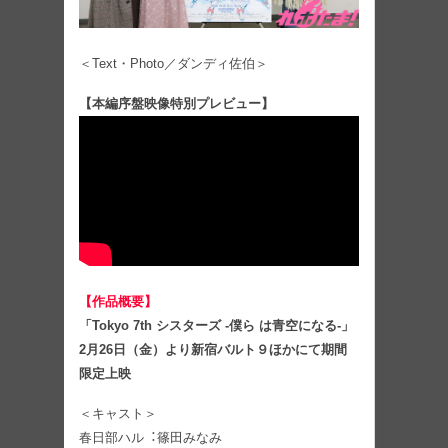
＜Text・Photo／ダンディ佐伯＞
【本編序盤映像特別プレビュー】
【作品概要】
「Tokyo 7th シスターズ -僕ら は⻘空になる-」
2月26日（⾦）より新宿バルト９ほかにて期間
限定上映
＜キャスト＞
春日部ハル︓篠⽥みなみ