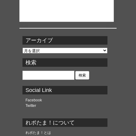
アーカイブ
ア
ー
カ
検索
イ
ブ
検
索:
Social Link
Facebook
Twitter
れポたま！について
れポたま！とは