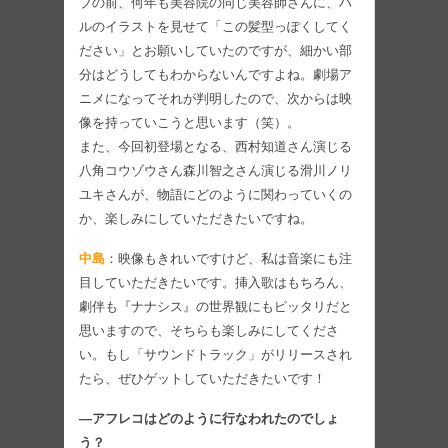
ブの前、何年も美容院の同じ美容師さんに、ハ
ルのイラストを見せて「この髪型っぽくしてく
ださい」とお願いしていたのですが、細かい部
分はどうしてもわからないんですよね。劇場ア
ニメになってそれが判明したので、次からは映
像を持っていこうと思います（笑）。
また、今回初登場となる、西村知道さん演じる
八角コウゾウさん森川智之さん演じる滑川ノリ
ユキさんが、物語にどのように関わっていくの
か、楽しみにしていただきたいですね。
中島
：映像もきれいですけど、私は音楽にも注
目していただきたいです。挿入歌はもちろん、
劇伴も『ナナシス』の世界観にもピッタリだと
思いますので、そちらも楽しみにしてくださ
い。もし「サウンドトラック」がリリースされ
たら、ぜひゲットしていただきたいです！
―アフレコはどのように行なわれたのでしょ
う？