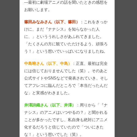
―最初に劇場アニメの話を聞いたときの感想を
お願いします。
篠田みなみさん（以下、篠田）
：これをきっか
けに、まだ『ナナシス』を知らなかった人
に、」といううれしさがあふれてきました。
「たくさんの方に観ていただけるよう、頑張ろ
う！」という想いでいっぱいになりましたね。
中島唯さん（以下、中島）
：正直、最初は完全
には信じておりませんでした（笑）。そのあと
公式サイトやSNSなどで発表されていき、そし
てアフレコに臨んだところで「本当だったんだ
な」と実感がわきました。
井澤詩織さん（以下、井澤）
：周りから「『ナ
ナシス』のアニメはいつやるの？」と聞かれる
ことが多かったですし、私自身も絶対にアニメ
化するだろうと信じていたので「ついにきた
な！」という想いでした（笑）。