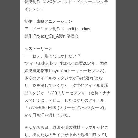
⾳楽制作︓JVCケンウッド・ビクターエンタテ
インメント
制作︓東映アニメーション
アニメーション制作︓LandQ studios
製作:Project_t7s_A製作委員会
＜ストーリー＞
――ねぇ、君はなにがしたい︖
“アイドル氷河期”と呼ばれる⻄暦2034年、国際
娯楽指定都市Tokyo-7th(トーキョーセブンス)。
多くのアイドルやスタジオが“時代遅れ”とな
り、姿を消していくなか、次世代アイドル劇場
型スタジオ 『777(スリーセブン)』（通称・ナナ
スタ）では、デビューしたばかりのアイドル、
「777☆SISTERS (スリーセブンシスターズ)」
が今日も汗を流していた。
そんなある日、原因不明の機材トラブルが起こ
り、彼⼥たちのライブが中止の危機に陥ってし