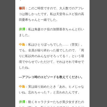
篠田
：このご時世ですので、大人数でのアフレ
コは難しかったです。私は天堂寺ムスビ役の高
田憂希ちゃんと一緒でした。
井澤
：私は角森ロナ役の加隈亜衣ちゃんと行い
ました。
中島
：私はひとりぼっちでした……（苦笑）。
でも、全員が録り終わった後でしたので、「周
りに私以外のみんながそろってる！」という環
境でやらせていただけて、それはそれで幸せで
したね。
―アフレコ時のエピソードを教えてください。
中島
：実は録り始めたとき「あれ、ヒメじゃな
いね。忘れちゃった？」と言われたんです。
井澤
：動くキャラクターたちが美少女すぎたの