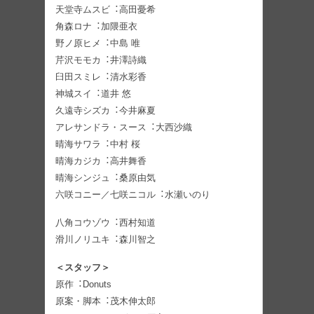
天堂寺ムスビ︓⾼⽥憂希
角森ロナ︓加隈亜衣
野ノ原ヒメ︓中島 唯
芹沢モモカ︓井澤詩織
⾅⽥スミレ︓清⽔彩⾹
神城スイ︓道井 悠
久遠寺シズカ︓今井⿇夏
アレサンドラ・スース︓大⻄沙織
晴海サワラ︓中村 桜
晴海カジカ︓⾼井舞⾹
晴海シンジュ︓桑原由気
六咲コニー／七咲ニコル︓⽔瀬いのり
八角コウゾウ︓⻄村知道
滑川ノリユキ︓森川智之
＜スタッフ＞
原作︓Donuts
原案・脚本︓茂⽊伸太郎