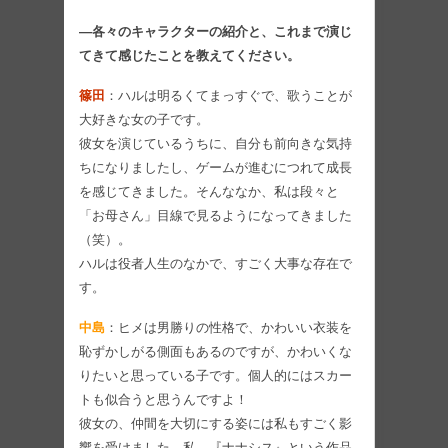
―各々のキャラクターの紹介と、これまで演じ
てきて感じたことを教えてください。
篠田
：ハルは明るくてまっすぐで、歌うことが
大好きな女の子です。
彼女を演じているうちに、自分も前向きな気持
ちになりましたし、ゲームが進むにつれて成長
を感じてきました。そんななか、私は段々と
「お母さん」目線で見るようになってきました
（笑）。
ハルは役者人生のなかで、すごく大事な存在で
す。
中島
：ヒメは男勝りの性格で、かわいい衣装を
恥ずかしがる側面もあるのですが、かわいくな
りたいと思っている子です。個人的にはスカー
トも似合うと思うんですよ！
彼女の、仲間を大切にする姿には私もすごく影
響を受けました。私、『ナナシス』という作品