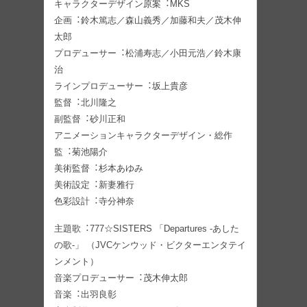
キャラクターデザイン原案︓MKS
企画︓鈴⽊篤志／森⼭義秀／加藤和夫／茂⽊伸
太郎
プロデューサー︓松浦寿志／小⽥元浩／鈴⽊康
治
ラインプロデューサー︓坂上貴彦
監督︓北川隆之
副監督︓砂川正和
アニメーションキャラクターデザイン・総作
監︓菊池陽介
美術監督︓杉本あゆみ
美術設定︓新妻雅⾏
⾊彩設計︓寺分神奈
主題歌︓777☆SISTERS 「Departures -あした
の歌-」 （JVCケンウッド・ビクターエンタテイ
ンメント）
⾳楽プロデューサー︓茂⽊伸太郎
⾳楽︓出⽻良彰