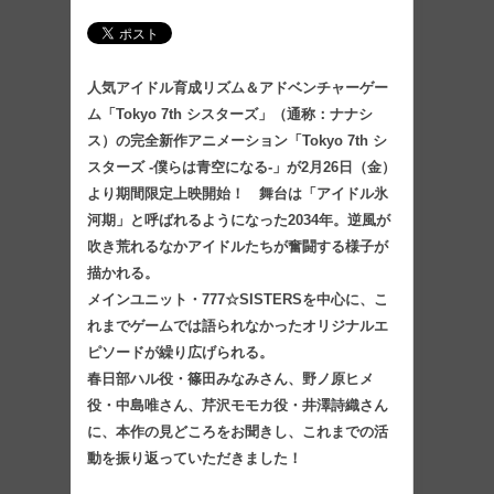
人気アイドル育成リズム＆アドベンチャーゲー
ム「Tokyo 7th シスターズ」（通称：ナナシ
ス）の完全新作アニメーション「Tokyo 7th シ
スターズ -僕らは青空になる-」が2月26日（金）
より期間限定上映開始！ 舞台は「アイドル氷
河期」と呼ばれるようになった2034年。逆風が
吹き荒れるなかアイドルたちが奮闘する様子が
描かれる。
メインユニット・777☆SISTERSを中心に、こ
れまでゲームでは語られなかったオリジナルエ
ピソードが繰り広げられる。
春日部ハル役・篠田みなみさん、野ノ原ヒメ
役・中島唯さん、芹沢モモカ役・井澤詩織さん
に、本作の見どころをお聞きし、これまでの活
動を振り返っていただきました！