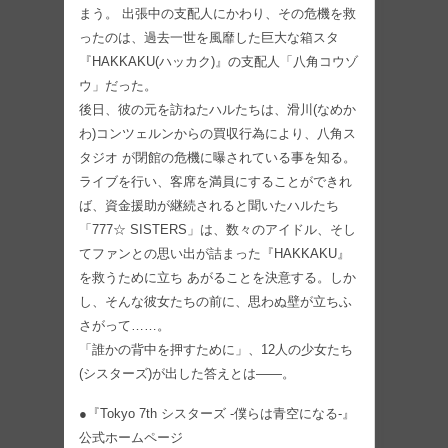
まう。 出張中の⽀配⼈にかわり、その危機を救
ったのは、過去一世を風靡した巨大な箱スタ
『HAKKAKU(ハッカク)』の⽀配⼈「八角コウゾ
ウ」だった。
後日、彼の元を訪ねたハルたちは、滑川(なめか
わ)コンツェルンからの買収⾏為により、八角ス
タジオ が閉館の危機に曝されている事を知る。
ライブを⾏い、客席を満員にすることができれ
ば、資⾦援助が継続されると聞いたハルたち
「777☆ SISTERS」は、数々のアイドル、そし
てファンとの思い出が詰まった『HAKKAKU』
を救うために⽴ち あがることを決意する。しか
し、そんな彼⼥たちの前に、思わぬ壁が⽴ちふ
さがって……。
「誰かの背中を押すために」、12⼈の少⼥たち
(シスターズ)が出した答えとは――。
●『Tokyo 7th シスターズ -僕らは⻘空になる-』
公式ホームページ