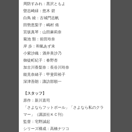
周防すみれ：黒沢ともよ
曽志崎緑：悠木 碧
白鳥 綾：古城門志帆
田勢恵梨子：嶋村 侑
宮坂真琴：山田麻莉奈
菊池 類：前田玲奈
岸 歩：和氣あず未
小紫沙織：酒井美沙乃
御徒町紀子：春野杏
加古川香梨奈：長谷川玲奈
能見奈緒子：甲斐田裕子
深津吾朗：諏訪部順一
【スタッフ】
原作：新川直司
「さよならフットボール」「さよなら私のクラ
マー」（講談社ＫＣ刊）
監督：宅野誠起
シリーズ構成：高橋ナツコ