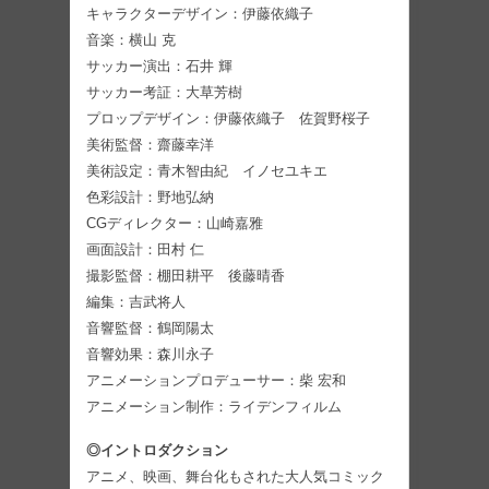
キャラクターデザイン：伊藤依織子
音楽：横山 克
サッカー演出：石井 輝
サッカー考証：大草芳樹
プロップデザイン：伊藤依織子 佐賀野桜子
美術監督：齋藤幸洋
美術設定：青木智由紀 イノセユキエ
色彩設計：野地弘納
CGディレクター：山崎嘉雅
画面設計：田村 仁
撮影監督：棚田耕平 後藤晴香
編集：吉武将人
音響監督：鶴岡陽太
音響効果：森川永子
アニメーションプロデューサー：柴 宏和
アニメーション制作：ライデンフィルム
◎イントロダクション
アニメ、映画、舞台化もされた大人気コミック