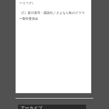
ーリーグ）
（C）新川直司・講談社／さよなら私のクラマ
ー製作委員会
アーカイブ