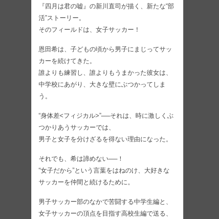
『四月は君の嘘』の新川直司が描く、新たな“部
活”ストーリー。
そのフィールドは、女子サッカー！
恩田希は、子どもの頃から男子にまじってサッ
カーを続けてきた。
誰よりも練習し、誰よりもうまかった彼女は、
中学校にあがり、大きな壁にぶつかってしま
う。
“身体差<フィジカル>”──それは、時に激しくぶ
つかりあうサッカーでは、
男子と女子を分けざるを得ない理由になった。
それでも、希は諦めない──！
“女子だから”という言葉をはねのけ、大好きな
サッカーを仲間と続けるために。
男子サッカー部のなかで苦闘する中学生編と、
女子サッカーの頂点を目指す高校生編で送る、