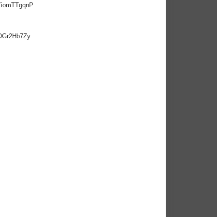
nYiomTTgqnP
JDGr2Hb7Zy