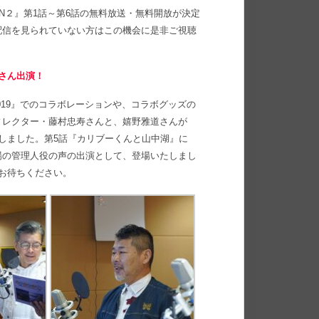
SON２』第1話～第6話の無料放送・無料開放が決定
配信を見られていない方はこの機会に是非ご視聴
道さん出演！
RO 2019』でのコラボレーションや、コラボグッズの
ィレクター・藤村忠寿さんと、嬉野雅道さんが
たしました。第5話『カリブーくんと山中湖』に
場の管理人役の声の出演として、登場いたしまし
お待ちください。