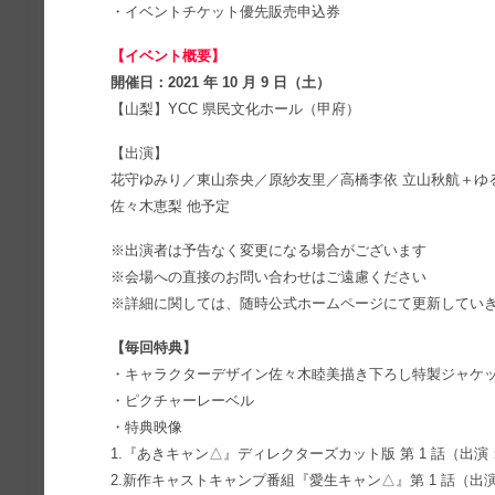
・イベントチケット優先販売申込券
【イベント概要】
開催日：2021 年 10 月 9 日（土）
【山梨】YCC 県民文化ホール（甲府）
【出演】
花守ゆみり／東山奈央／原紗友里／高橋李依 立山秋航＋ゆ
佐々木恵梨 他予定
※出演者は予告なく変更になる場合がございます
※会場への直接のお問い合わせはご遠慮ください
※詳細に関しては、随時公式ホームページにて更新してい
【毎回特典】
・キャラクターデザイン佐々木睦美描き下ろし特製ジャケ
・ピクチャーレーベル
・特典映像
1.『あきキャン△』ディレクターズカット版 第 1 話（出
2.新作キャストキャンプ番組『愛生キャン△』第 1 話（出