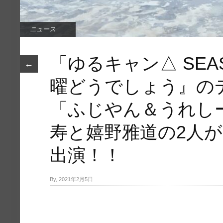
ニュース
「ゆるキャン△ SEA
←
曜どうでしょう』の
「ふじやん＆うれし
寿と嬉野雅道の2人
出演！！
By, 2021年2月5日