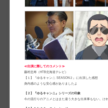
≪出演に際してのコメント≫
藤村忠寿（HTB北海道テレビ）
【１】『ゆるキャン△ SEASON２』に出演した感想
身内感のような安心感がありましたよ
【２】『ゆるキャン△』シリーズの印象
今の流行りのアニメとはまた違う大きな出来事もない。け