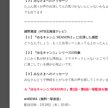
【３】みなさまへのメッセージ
たぶん我々が声の出演してんの気づかないんじゃないかな
でも出てます
ーーーーーーーーーーーーーーーーーーーーーー
嬉野雅道（HTB北海道テレビ）
【１】『ゆるキャン△ SEASON２』に出演した感想
どうなんでしょう。もっと出演シーンあってもよかったんじ
【２】『ゆるキャン△』シリーズの印象
とにかく私が好きな理由は、ドラマチックじゃないところ
に過ごしている感が心地よいです。
【３】みなさまへのメッセージ
みなさんどうぞ神経をとがらせて私の声を探してください
☆『ゆるキャン△ SEASON２』第1話～第6話一挙配信＆
■ABEMA（無料一挙放送）
配信日時：2月18日（木）10:00～