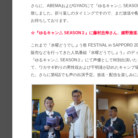
さらに、ABEMAおよびGYAO!にて『ゆるキャン△ SEA
致しました。折り返しのタイミングですので、まだ放送や
お待ちしております。
☆『ゆるキャン△ SEASON２』に藤村忠寿さん、嬉野雅
これまで『水曜どうでしょう祭 FESTIVAL in SAPPO
販売などを行ってきた人気番組『水曜どうでしょう』のデ
『ゆるキャン△ SEASON２』にて声優として特別出演い
て、ワカサギ釣りの男性役および千明達が訪れたキャンプ
た。さらに第6話でも声の出演予定。放送・配信を楽しみに