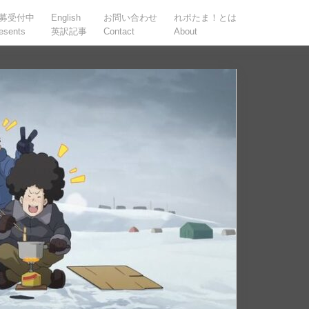
募受付中
English
お問い合わせ
れポたま！とは
esents
英訳記事
Contact
About