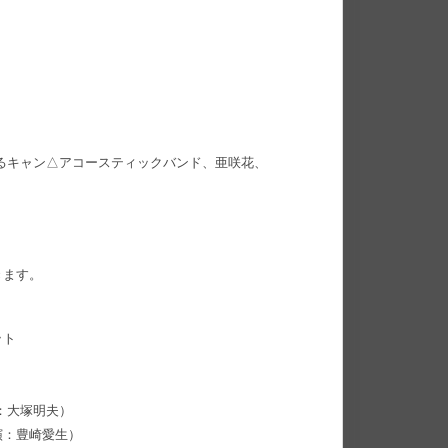
るキャン△アコースティックバンド、亜咲花、
きます。
ット
演：大塚明夫）
演：豊崎愛生）