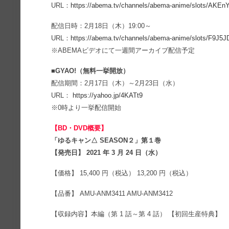
URL：
https://abema.tv/channels/abema-anime/slots/AKE
配信日時：2月18日（木）19:00～
URL：
https://abema.tv/channels/abema-anime/slots/F9J5
※ABEMAビデオにて一週間アーカイブ配信予定
■GYAO!（無料一挙開放）
配信期間：2月17日（木）～2月23日（水）
URL：
https://yahoo.jp/4KATt9
※0時より一挙配信開始
【BD・DVD概要】
「ゆるキャン△ SEASON２」第１巻
【発売日】 2021 年 3 月 24 日（水）
【価格】
15,400 円（税込）
13,200 円（税込）
【品番】
AMU-ANM3411
AMU-ANM3412
【収録内容】本編（第 1 話～第 4 話） 【初回生産特典】