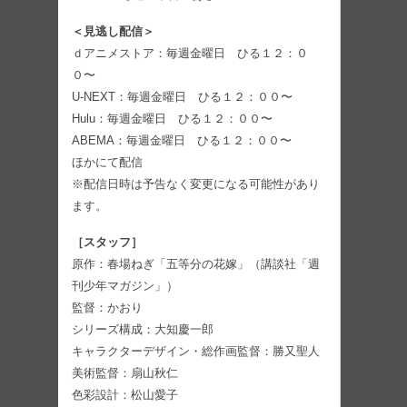
＜見逃し配信＞
ｄアニメストア：毎週金曜日 ひる１２：０
０〜
U-NEXT：毎週金曜日 ひる１２：００〜
Hulu：毎週金曜日 ひる１２：００〜
ABEMA：毎週金曜日 ひる１２：００〜
ほかにて配信
※配信日時は予告なく変更になる可能性があり
ます。
［スタッフ］
原作：春場ねぎ「五等分の花嫁」（講談社「週
刊少年マガジン」）
監督：かおり
シリーズ構成：大知慶一郎
キャラクターデザイン・総作画監督：勝又聖人
美術監督：扇山秋仁
色彩設計：松山愛子