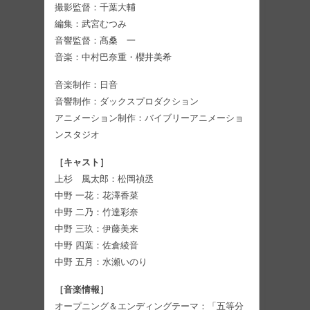
撮影監督：千葉大輔
編集：武宮むつみ
音響監督：髙桑 一
音楽：中村巴奈重・櫻井美希
音楽制作：日音
音響制作：ダックスプロダクション
アニメーション制作：バイブリーアニメーショ
ンスタジオ
［キャスト］
上杉 風太郎：松岡禎丞
中野 一花：花澤香菜
中野 二乃：竹達彩奈
中野 三玖：伊藤美来
中野 四葉：佐倉綾音
中野 五月：水瀬いのり
［音楽情報］
オープニング＆エンディングテーマ：「五等分