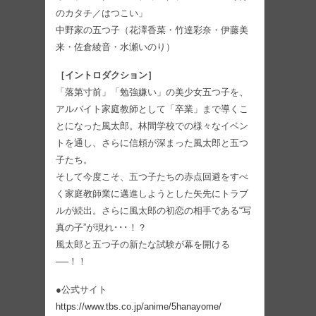
のカタチ／はつこい」
中野家の五つ子（花澤香菜・竹達彩奈・伊藤美
来・佐倉綾音・水瀬いのり）
［イントロダクション］
「落第寸前」「勉強嫌い」の美少女五つ子を、
アルバイト家庭教師として「卒業」まで導くこ
とになった風太郎。林間学校での様々なイベン
トを通し、さらに信頼が深まった風太郎と五つ
子たち。
そして今度こそ、五つ子たちの赤点回避をすべ
く家庭教師業に邁進しようとした矢先にトラブ
ルが続出。さらに風太郎の初恋の相手である“写
真の子”が現れ･･･！？
風太郎と五つ子の新たな試験が幕を開ける
──！！
●公式サイト
https://www.tbs.co.jp/anime/5hanayome/