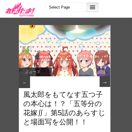
ニュース
→
←
風太郎をもてなす五つ子
の本心は！？「五等分の
花嫁∬」第5話のあらすじ
と場面写を公開！！