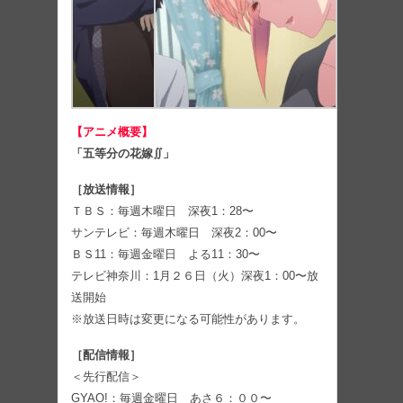
【アニメ概要】
「五等分の花嫁∬」
［放送情報］
ＴＢＳ：毎週木曜日 深夜1：28〜
サンテレビ：毎週木曜日 深夜2：00〜
ＢＳ11：毎週金曜日 よる11：30〜
テレビ神奈川：1月２６日（火）深夜1：00〜放
送開始
※放送日時は変更になる可能性があります。
［配信情報］
＜先行配信＞
GYAO!：毎週金曜日 あさ６：００〜