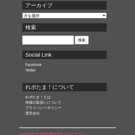
アーカイブ
ア
ー
カ
検索
イ
ブ
検
索:
Social Link
Facebook
Twitter
れポたま！について
れポたま！とは
情報の取扱いについて
プライバシーポリシー
運営会社
Copyright © 2026 株式会社スペクトラム