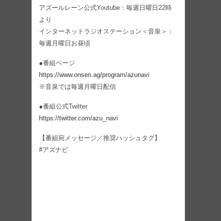
アズールレーン公式Youtube：毎週日曜日22時
より
インターネットラジオステーション＜音泉＞：
毎週月曜日お昼頃
●番組ページ
https://www.onsen.ag/program/azunavi
※音泉では毎週月曜日配信
●番組公式Twitter
https://twitter.com/azu_navi
【番組宛メッセージ／推奨ハッシュタグ】
#アズナビ